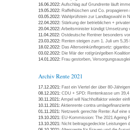
16.06.2022:
Aufschlag auf Grundrente läuft immer
19.05.2022:
Raffelhüschen und Co. propagieren 
03.05.2022:
Wahlprüfstein zur Landtagswahl 
22.04.2022:
Stärkung der betrieblichen + privat
20.04.2022:
Arbeitsminister kündigt Umsetzung v
11.04.2022:
Ostdeutsche Rentner besonders von
23.03.2022:
Renten steigen zum 1. Juli um 5,35
18.02.2022:
Das Alterseinkünftegesetz: giganti
03.02.2022:
Die Mär der rot/grün/gelben Koalitio
14.01.2022:
Frau gestorben, Versorgungsausgleic
Archiv Rente 2021
17.12.2021:
Fast ein Viertel der über 80-Jährige
08.12.2021:
CDU + SPD: Rentenkasse um 39,4 M
30.11.2021:
Ampel will Nachholfaktor wieder ein
10.11.2021:
Aktienrente contra umlagefinanziert
01.11.2021:
Netzwerk gerechte Rente: Auf eine 
19.10.2021:
EU-Kommission: The 2021 Ageing 
13.10.2021:
Nicht beitragsgedeckte Leistungen 
06.10.2021:
Altersrente für Frauen und die Aus