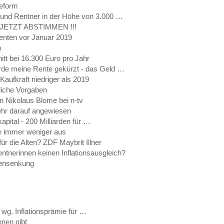
reform
n und Rentner in der Höhe von 3.000 …
ng JETZT ABSTIMMEN !!!
enten vor Januar 2019
m
t bei 16.300 Euro pro Jahr
rde meine Rente gekürzt - das Geld …
ufkraft niedriger als 2019
liche Vorgaben
 Nikolaus Blome bei n-tv
ehr darauf angewiesen
apital - 200 Milliarden für …
te immer weniger aus
r die Alten? ZDF Maybrit Illner
ntnerinnen keinen Inflationsausgleich?
tensenkung
 wg. Inflationsprämie für …
nen gibt