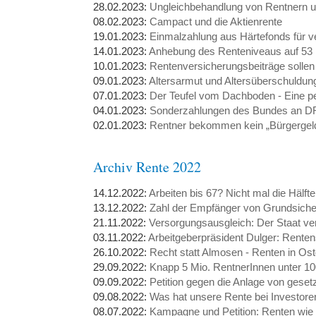
28.02.2023:
Ungleichbehandlung von Rentnern u
08.02.2023:
Campact und die Aktienrente
19.01.2023:
Einmalzahlung aus Härtefonds für 
14.01.2023:
Anhebung des Renteniveaus auf 53 
10.01.2023:
Rentenversicherungsbeiträge solle
09.01.2023:
Altersarmut und Altersüberschuldung
07.01.2023:
Der Teufel vom Dachboden - Eine p
04.01.2023:
Sonderzahlungen des Bundes an DR
02.01.2023:
Rentner bekommen kein „Bürgergel
Archiv Rente 2022
14.12.2022:
Arbeiten bis 67? Nicht mal die Hälft
13.12.2022:
Zahl der Empfänger von Grundsiche
21.11.2022:
Versorgungsausgleich: Der Staat ve
03.11.2022:
Arbeitgeberpräsident Dulger: Rent
26.10.2022:
Recht statt Almosen - Renten in Os
29.09.2022:
Knapp 5 Mio. RentnerInnen unter 10
09.09.2022:
Petition gegen die Anlage von gese
09.08.2022:
Was hat unsere Rente bei Investore
08.07.2022:
Kampagne und Petition: Renten wie i