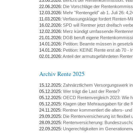
23.06.2026:
Bericht der Rentenkommission: Was 
22.06.2026:
Die Vorschläge der Rentenkommiss
12.03.2026:
Mehr "Rentengeld" ab 1. Juli 26: 4,2
11.03.2026:
Verfassungsklage fordert Renten-Mi
16.02.2026:
SPD will Rentner jetzt dreifach verb
12.02.2026:
Merz kündigt umfassende Rentenref
21.01.2026:
DGB beruft eigene Rentenkommissi
14.01.2026:
Petition: Beamte müssen in gesetzl
14.01.2026:
Petition: KEINE Rente erst ab 70 - 
02.01.2026:
Anteil der armutsgefährdeten Renter
Archiv Rente 2025
15.12.2025:
Zahnärztlichem Versorgungswerk in 
05.12.2025:
Wer trägt die Last der Rente?
05.12.2025:
OECD Rentenvergleich 2023: Wie ha
05.12.2025:
Klagen über Mehrausgaben für die 
24.11.2025:
Rentner kommentiert die alters- und
29.09.2025:
Die Rentenversicherung ist flexibel u
28.09.2025:
Rentenversicherung: Bundeszuschü
22.09.2025:
Ungerechtigkeiten im Generationenve