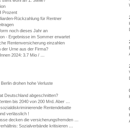
steht wohl an 1. Stelle?
ion
4 Prozent
lliarden-Rückzahlung für Rentner
eitragen
orm noch dieses Jahr an
on - Ergebnisse im Sommer erwartet
iche Rentenversicherung einzahlen
In der Urne aus der Firma?
Innen 2024: 3.7 Mio / …
Berlin drohen hohe Verluste
t Deutschland abgeschnitten?
Renten bis 2040 von 200 Mrd. Aber …
 sozialdiskriminierende Rentendebatte
nd verlässlich !
sse decken die versicherungsfremden …
rhältnis: Sozialverbände kritisieren …