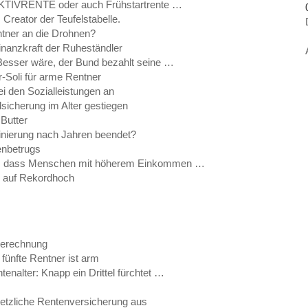
: AKTIVRENTE oder auch Frühstartrente …
, Creator der Teufelstabelle.
ntner an die Drohnen?
Finanzkraft der Ruheständler
Besser wäre, der Bund bezahlt seine …
-Soli für arme Rentner
i den Sozialleistungen an
icherung im Alter gestiegen
 Butter
iminierung nach Jahren beendet?
enbetrugs
n, dass Menschen mit höherem Einkommen …
r auf Rekordhoch
berechnung
fünfte Rentner ist arm
nalter: Knapp ein Drittel fürchtet …
etzliche Rentenversicherung aus