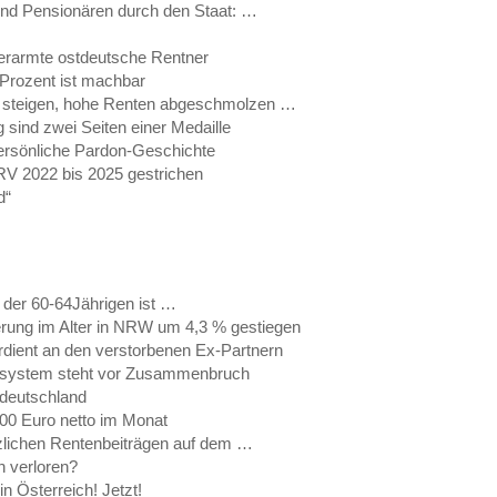
nd Pensionären durch den Staat: …
verarmte ostdeutsche Rentner
Prozent ist machbar
n steigen, hohe Renten abgeschmolzen …
 sind zwei Seiten einer Medaille
ersönliche Pardon-Geschichte
V 2022 bis 2025 gestrichen
d“
e der 60-64Jährigen ist …
rung im Alter in NRW um 4,3 % gestiegen
rdient an den verstorbenen Ex-Partnern
ensystem steht vor Zusammenbruch
tdeutschland
00 Euro netto im Monat
tzlichen Rentenbeiträgen auf dem …
n verloren?
n Österreich! Jetzt!