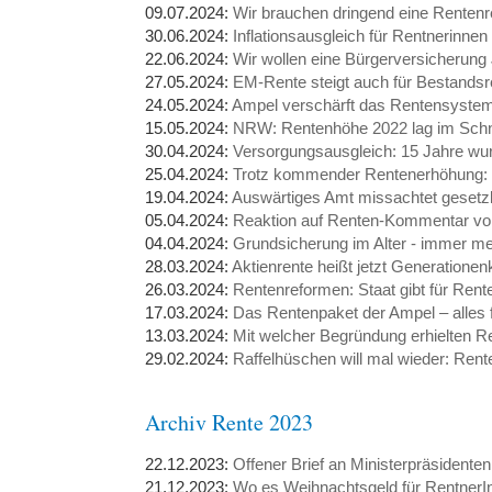
09.07.2024:
Wir brauchen dringend eine Renten
30.06.2024:
Inflationsausgleich für Rentnerinne
22.06.2024:
Wir wollen eine Bürgerversicheru
27.05.2024:
EM-Rente steigt auch für Bestandsr
24.05.2024:
Ampel verschärft das Rentensyste
15.05.2024:
NRW: Rentenhöhe 2022 lag im Schnit
30.04.2024:
Versorgungsausgleich: 15 Jahre wu
25.04.2024:
Trotz kommender Rentenerhöhung: Ka
19.04.2024:
Auswärtiges Amt missachtet gesetz
05.04.2024:
Reaktion auf Renten-Kommentar von
04.04.2024:
Grundsicherung im Alter - immer m
28.03.2024:
Aktienrente heißt jetzt Generationenk
26.03.2024:
Rentenreformen: Staat gibt für Ren
17.03.2024:
Das Rentenpaket der Ampel – alles fü
13.03.2024:
Mit welcher Begründung erhielten Re
29.02.2024:
Raffelhüschen will mal wieder: Ren
Archiv Rente 2023
22.12.2023:
Offener Brief an Ministerpräsidenten
21.12.2023:
Wo es Weihnachtsgeld für RentnerIn