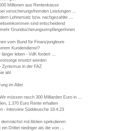
 600 Millionen aus Rentenkasse
bei versicherungsfremden Leistungen …
ondern Lohnersatz bzw. nachgezahlte …
rbeitseinkommen sind entscheidend
% mehr GrundsicherungsempfängerInnen
lehen vom Bund für Finanzjongleure
nserem Kundendienst?
r länger leben - VdK fordert …
rsvorsorge ersetzt werden
 Zynismus in der FAZ
ie ab!
rung im Alter
Wir müssen rasch 300 Milliarden Euro in …
en, 1.370 Euro Rente erhalten
n - Interview Süddeusche 18.4.23
n demnächst mit Aktien spekulieren
ein Drittel niedriger als die von …