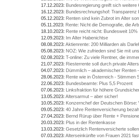
17.12.2023:
Bundesregierung greift sich weitere
16.12.2023:
Bundesrechnungshof: Transparenz 
05.12.2023:
Renten sind kein Zubrot im Alter s
05.11.2023:
Rente: Nicht die Demografie, die A
18.10.2023:
Rente reicht nicht: Bundesweit 10
12.09.2023:
Im Alter Habenichtse
08.08.2023:
Aktienrente: 200 Milliarden als Dar
05.08.2023:
NOZ: Wie zufrieden sind Sie mit u
02.08.2023:
T-online: Zu viele Rentner, die imme
21.07.2023:
Riesterrente soll durch private Alte
04.07.2023:
Dümmlich – akademischer Renten –
28.06.2023:
Rente wie in Österreich - Stimmen S
22.06.2023:
Bundesbeamte: Plus 5,5 Prozent
07.06.2023:
Linksfraktion für höhere Grundsiche
13.05.2023:
Altersarmut – aber sicher!
10.05.2023:
Konzernchef der Deutschen Börse: 
09.05.2023:
40 Jahre Rentenversicherung bezahl
27.04.2023:
Bernd Rürup über Rente + Pensione
20.03.2023:
Plus in der Rentenkasse
13.03.2023:
Gesetzlich Rentenversicherte solle
07.03.2023:
Alterseinkünfte von Frauen 2021 fast 