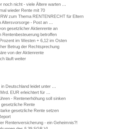
 noch nicht - viele Ältere warten …
mal wieder Rente mit 70
in NRW zum Thema RENTENRECHT für Eltern
en Altersvorsorge - Post an …
on gesetzlicher Aktienrente an
 Rentenbesteuerung betroffen
 Prozent im Westen + 6,12 im Osten
scher Betrug der Rechtsprechung
näre von der Aktienrente
h läuft weiter
n in Deutschland leidet unter …
rd. EUR erleichtert für …
führen - Rentenerhöhung soll sinken
e gesetzliche Rente
starke gesetzliche Rente setzen
Report
der Rentenversicherung - ein Geheimnis?!
wirkungen des § 39 SGB VI