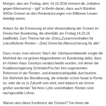
Morgen, also am Freitag, dem 14.10.2016 erinnert die „Initiative
gegen Altersarmut – IgA“ in Berlin daran, dass auch Bündnis
90/Die Grünen an den Rentenkürzungen von Millionen Leuten
beteiligt waren.
Anlass für die Erinnerung ist eine Veranstaltung der Grünen im
Deutschen Bundestag, die ebenfalls am Freitag 14.10.16
stattfindet. Zum Thema hat sie:
(Das)
„Zusammenhalten für
zukunftsfeste Renten –
(Die)
Gerechte Alterssicherung für alle“.
Dazu muss man wissen: Nach der Jahrtausendwende sorgte die
Mehrheit der rot-grünen Abgeordneten im Bundestag dafür, dass
im Hohen Haus Gesetze verabschiedet wurden, mit denen die
Koalitionsregierung Schröder/Fischer ihre sogenannten
Reformen in der Renten- und Arbeitsmarktpolitik durchsetzte.
Der Mehrheit der Bevölkerung, die entwder schon heute in Rente
ist, oder die es in Zukunft sein wird, wird dadurch ein immer
größer werdender Teil ihres Lohn vorenthalten: Renten sind
nachgezahlte Löhne.
Warum also diese Konferenz der Grünen? Tun ihnen die