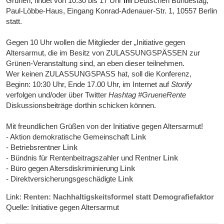
Grünen, findet von 10.30 bis 17 Uhr
im
Deutschen Bundestag,
Paul-Löbbe-Haus, Eingang Konrad-Adenauer-Str. 1, 10557 Berlin
statt.
Gegen 10 Uhr wollen die Mitglieder der „Initiative gegen
Altersarmut, die im Besitz von ZULASSUNGSPÄSSEN zur
Grünen-Veranstaltung sind, an eben dieser teilnehmen.
Wer keinen ZULASSUNGSPASS hat, soll die Konferenz,
Beginn: 10:30 Uhr, Ende 17.00 Uhr, im Internet auf
Storify
verfolgen und/oder über Twitter
Hashtag #GrueneRente
Diskussionsbeiträge dorthin schicken können.
Mit freundlichen Grüßen von der Initiative gegen Altersarmut!
- Aktion demokratische Gemeinschaft
Link
- Betriebsrentner
Link
- Bündnis für Rentenbeitragszahler und Rentner
Link
- Büro gegen Altersdiskriminierung
Link
- Direktversicherungsgeschädigte
Link
Link:
Renten: Nachhaltigskeitsformel statt Demografiefaktor
Quelle: Initiative gegen Altersarmut