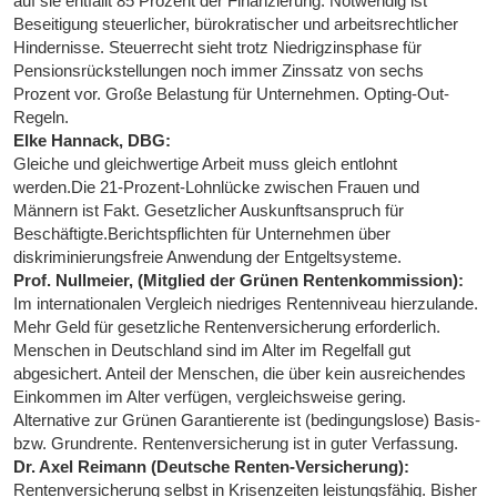
auf sie entfällt 85 Prozent der Finanzierung. Notwendig ist
Beseitigung steuerlicher, bürokratischer und arbeitsrechtlicher
Hindernisse. Steuerrecht sieht trotz Niedrigzinsphase für
Pensionsrückstellungen noch immer Zinssatz von sechs
Prozent vor. Große Belastung für Unternehmen. Opting-Out-
Regeln.
Elke Hannack, DBG:
Gleiche und gleichwertige Arbeit muss gleich entlohnt
werden.Die 21-Prozent-Lohnlücke zwischen Frauen und
Männern ist Fakt. Gesetzlicher Auskunftsanspruch für
Beschäftigte.Berichtspflichten für Unternehmen über
diskriminierungsfreie Anwendung der Entgeltsysteme.
Prof. Nullmeier, (Mitglied der Grünen Rentenkommission):
Im internationalen Vergleich niedriges Rentenniveau hierzulande.
Mehr Geld für gesetzliche Rentenversicherung erforderlich.
Menschen in Deutschland sind im Alter im Regelfall gut
abgesichert. Anteil der Menschen, die über kein ausreichendes
Einkommen im Alter verfügen, vergleichsweise gering.
Alternative zur Grünen Garantierente ist (bedingungslose) Basis-
bzw. Grundrente. Rentenversicherung ist in guter Verfassung.
Dr. Axel Reimann (Deutsche Renten-Versicherung):
Rentenversicherung selbst in Krisenzeiten leistungsfähig. Bisher