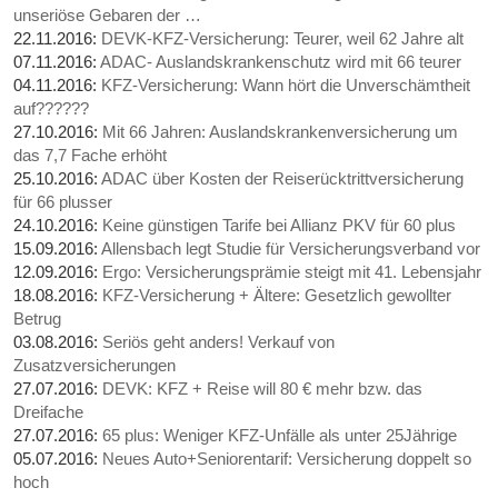
unseriöse Gebaren der …
22.11.2016:
DEVK-KFZ-Versicherung: Teurer, weil 62 Jahre alt
07.11.2016:
ADAC- Auslandskrankenschutz wird mit 66 teurer
04.11.2016:
KFZ-Versicherung: Wann hört die Unverschämtheit
auf??????
27.10.2016:
Mit 66 Jahren: Auslandskrankenversicherung um
das 7,7 Fache erhöht
25.10.2016:
ADAC über Kosten der Reiserücktrittversicherung
für 66 plusser
24.10.2016:
Keine günstigen Tarife bei Allianz PKV für 60 plus
15.09.2016:
Allensbach legt Studie für Versicherungsverband vor
12.09.2016:
Ergo: Versicherungsprämie steigt mit 41. Lebensjahr
18.08.2016:
KFZ-Versicherung + Ältere: Gesetzlich gewollter
Betrug
03.08.2016:
Seriös geht anders! Verkauf von
Zusatzversicherungen
27.07.2016:
DEVK: KFZ + Reise will 80 € mehr bzw. das
Dreifache
27.07.2016:
65 plus: Weniger KFZ-Unfälle als unter 25Jährige
05.07.2016:
Neues Auto+Seniorentarif: Versicherung doppelt so
hoch