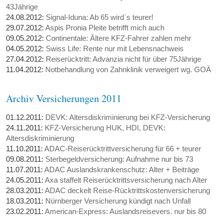
43Jährige
24.08.2012:
Signal-Iduna: Ab 65 wird`s teurer!
29.07.2012:
Aspis Pronia Pleite betrifft mich auch
09.05.2012:
Continentale: Ältere KFZ-Fahrer zahlen mehr
04.05.2012:
Swiss Life: Rente nur mit Lebensnachweis
27.04.2012:
Reiserücktritt: Advanzia nicht für über 75Jährige
11.04.2012:
Notbehandlung von Zahnklinik verweigert wg. GOÄ
Archiv Versicherungen 2011
01.12.2011:
DEVK: Altersdiskriminierung bei KFZ-Versicherung
24.11.2011:
KFZ-Versicherung HUK, HDI, DEVK:
Altersdiskriminierung
11.10.2011:
ADAC-Reiserücktrittversicherung für 66 + teurer
09.08.2011:
Sterbegeldversicherung: Aufnahme nur bis 73
11.07.2011:
ADAC Auslandskrankenschutz: Alter + Beiträge
24.05.2011:
Axa staffelt Reiserücktrittsversicherung nach Alter
28.03.2011:
ADAC deckelt Reise-Rücktrittskostenversicherung
18.03.2011:
Nürnberger Versicherung kündigt nach Unfall
23.02.2011:
American-Express: Auslandsreisevers. nur bis 80