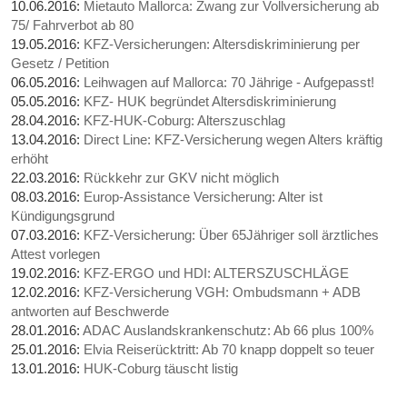
10.06.2016:
Mietauto Mallorca: Zwang zur Vollversicherung ab
75/ Fahrverbot ab 80
19.05.2016:
KFZ-Versicherungen: Altersdiskriminierung per
Gesetz / Petition
06.05.2016:
Leihwagen auf Mallorca: 70 Jährige - Aufgepasst!
05.05.2016:
KFZ- HUK begründet Altersdiskriminierung
28.04.2016:
KFZ-HUK-Coburg: Alterszuschlag
13.04.2016:
Direct Line: KFZ-Versicherung wegen Alters kräftig
erhöht
22.03.2016:
Rückkehr zur GKV nicht möglich
08.03.2016:
Europ-Assistance Versicherung: Alter ist
Kündigungsgrund
07.03.2016:
KFZ-Versicherung: Über 65Jähriger soll ärztliches
Attest vorlegen
19.02.2016:
KFZ-ERGO und HDI: ALTERSZUSCHLÄGE
12.02.2016:
KFZ-Versicherung VGH: Ombudsmann + ADB
antworten auf Beschwerde
28.01.2016:
ADAC Auslandskrankenschutz: Ab 66 plus 100%
25.01.2016:
Elvia Reiserücktritt: Ab 70 knapp doppelt so teuer
13.01.2016:
HUK-Coburg täuscht listig