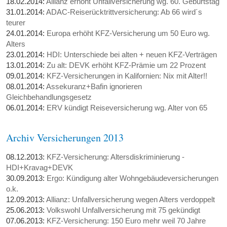
18.02.2014:
Allianz erhöht Unfallversicherung wg. 60. Geburtstag
31.01.2014:
ADAC-Reiserücktrittversicherung: Ab 66 wird´s
teurer
24.01.2014:
Europa erhöht KFZ-Versicherung um 50 Euro wg.
Alters
23.01.2014:
HDI: Unterschiede bei alten + neuen KFZ-Verträgen
13.01.2014:
Zu alt: DEVK erhöht KFZ-Prämie um 22 Prozent
09.01.2014:
KFZ-Versicherungen in Kalifornien: Nix mit Alter!!
08.01.2014:
Assekuranz+Bafin ignorieren
Gleichbehandlungsgesetz
06.01.2014:
ERV kündigt Reiseversicherung wg. Alter von 65
Archiv Versicherungen 2013
08.12.2013:
KFZ-Versicherung: Altersdiskriminierung -
HDI+Kravag+DEVK
30.09.2013:
Ergo: Kündigung alter Wohngebäudeversicherungen
o.k.
12.09.2013:
Allianz: Unfallversicherung wegen Alters verdoppelt
25.06.2013:
Volkswohl Unfallversicherung mit 75 gekündigt
07.06.2013:
KFZ-Versicherung: 150 Euro mehr weil 70 Jahre