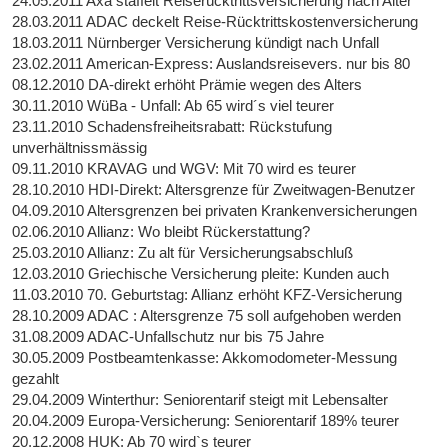
24.05.2011 Axa staffelt Reiserücktrittsversicherung nach Alter
28.03.2011 ADAC deckelt Reise-Rücktrittskostenversicherung
18.03.2011 Nürnberger Versicherung kündigt nach Unfall
23.02.2011 American-Express: Auslandsreisevers. nur bis 80
08.12.2010 DA-direkt erhöht Prämie wegen des Alters
30.11.2010 WüBa - Unfall: Ab 65 wird´s viel teurer
23.11.2010 Schadensfreiheitsrabatt: Rückstufung
unverhältnissmässig
09.11.2010 KRAVAG und WGV: Mit 70 wird es teurer
28.10.2010 HDI-Direkt: Altersgrenze für Zweitwagen-Benutzer
04.09.2010 Altersgrenzen bei privaten Krankenversicherungen
02.06.2010 Allianz: Wo bleibt Rückerstattung?
25.03.2010 Allianz: Zu alt für Versicherungsabschluß
12.03.2010 Griechische Versicherung pleite: Kunden auch
11.03.2010 70. Geburtstag: Allianz erhöht KFZ-Versicherung
28.10.2009 ADAC : Altersgrenze 75 soll aufgehoben werden
31.08.2009 ADAC-Unfallschutz nur bis 75 Jahre
30.05.2009 Postbeamtenkasse: Akkomodometer-Messung
gezahlt
29.04.2009 Winterthur: Seniorentarif steigt mit Lebensalter
20.04.2009 Europa-Versicherung: Seniorentarif 189% teurer
20.12.2008 HUK: Ab 70 wird`s teurer