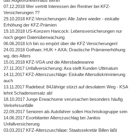
das Abgeordnetenhaus Berlin
07.12.2018 Wer vertritt Interessen der Rentner bei KFZ-
Versicherungen ??
29.10.2018 KFZ-Versicherungen: Alle Jahre wieder - eiskalte
Erhöhung der KFZ-Prämien
19.10.2018 US-Konzern Hancock: Lebensversicherungen nur
noch gegen Datenüberwachung
06.06.2018 Ich bin so empört über die KFZ Versicherungen!
24.01.2018 Gothaer, HUK + AXA: Drastische Prämienerhöhung
wg. des Alters
15.01.2018 KFZ-VGA und die Altersbadewanne
27.11.2017 Unfallversicherung: Axa stellt Kunden Ultimatum
14.11.2017 KFZ-Alterszuschläge: Eiskalte Altersdiskriminierung
auch
13.11.2017 Radebeul: 84Jährige stürzt auf desolatem Weg - KSA
lehnt Schadensersatz ab!
18.10.2017 Junge Erwachsene verursachen besonders häufig
Verkehrsunfälle
22.09.2017 Senioren als Autofahrer sollen Hochrisikogruppe sein
14.06.2017 Exorbitanter Alterszuschlag bei Janitos
Unfallversicherung
03.03.2017 KFZ-Alterszuschläge: Staatssekretär Billen läßt