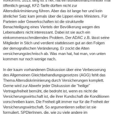
vorkommt. 2019, lang ist`s her, hat ein Bundesfinanzminister mal
öffentlich gesagt, KFZ-Tarife dürften nicht zur
Altersdiskriminierung führen. Aber das ist lange her und kein
ähnlicher Satz kam jemals über die Lippen eines Ministers. Für
Parteien oder Gewerkschaften ist die strukturelle
Benachteiligung eines Viertels der Bevölkerung wegen des
Lebensalters nicht interessant. Dabei ist sie auch ein
einkommensschmälerndes Problem. Der ADAC z.B. lässt seine
Mitglieder in Stich und verdient stattdessen gut an den Folgen
der demografischen Veränderung. Er zockt die Alten
versicherungstechnisch ab. Was man hat, hat man, von unten
kommen nur noch wenige nach.
In der kaum vorhandenen Diskussion über eine Verbesserung
des Allgemeinen Gleichbehandlungsgesetzes (AGG) fehlt das
Thema Altersdiskriminierung durch Versicherungen komplett.
Gerne wird zur Abwehr jeder Diskussion die "heilige"
Vertragsfreiheit bemüht, die bedroht ist, wenn es nicht die
Versicherungswirtschaft ist, die ihrer Kundschaft die Konditionen
vorschreiben kann. Die Freiheit gilt immer nur für die Freiheit der
Versicherungswirtschaft. So argumentieren selbst ist sie
formuliert. SPDlerInnen, die, wie zu viele andere im