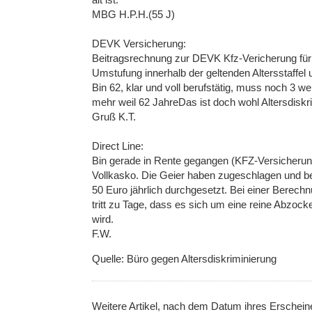
MBG H.P.H.(55 J)
DEVK Versicherung:
Beitragsrechnung zur DEVK Kfz-Vericherung für
Umstufung innerhalb der geltenden Altersstaff
Bin 62, klar und voll berufstätig, muss noch 3 w
mehr weil 62 JahreDas ist doch wohl Altersdiskri
Gruß K.T.
Direct Line:
Bin gerade in Rente gegangen (KFZ-Versicherung 
Vollkasko. Die Geier haben zugeschlagen und b
50 Euro jährlich durchgesetzt. Bei einer Berech
tritt zu Tage, dass es sich um eine reine Abzock
wird.
F.W.
Quelle: Büro gegen Altersdiskriminierung
Weitere Artikel, nach dem Datum ihres Erschei