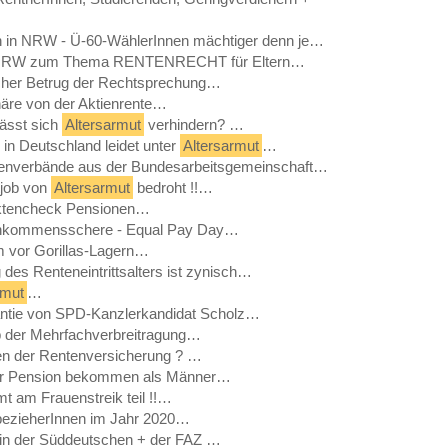
n in NRW - Ü-60-WählerInnen mächtiger denn je…
 in NRW zum Thema RENTENRECHT für Eltern…
scher Betrug der Rechtsprechung…
onäre von der Aktienrente…
lässt sich
Altersarmut
verhindern? …
n in Deutschland leidet unter
Altersarmut
…
renverbände aus der Bundesarbeitsgemeinschaft…
tjob von
Altersarmut
bedroht !!…
aktencheck Pensionen…
 Einkommensschere - Equal Pay Day…
m vor Gorillas-Lagern…
des Renteneintrittsalters ist zynisch…
rmut
…
ntie von SPD-Kanzlerkandidat Scholz…
pp der Mehrfachverbreitragung…
en der Rentenversicherung ? …
ger Pension bekommen als Männer…
t am Frauenstreik teil !!…
bezieherInnen im Jahr 2020…
 in der Süddeutschen + der FAZ …