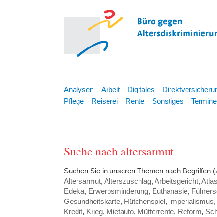
Analysen
Arbeit
Digitales
Direktversicheru
Pflege
Reiserei
Rente
Sonstiges
Termine
Suche nach altersarmut
Suchen Sie in unseren Themen nach Begriffen (
Altersarmut
,
Alterszuschlag
,
Arbeitsgericht
,
Atla
Edeka
,
Erwerbsminderung
,
Euthanasie
,
Führers
Gesundheitskarte
,
Hütchenspiel
,
Imperialismus
Kredit
,
Krieg
,
Mietauto
,
Mütterrente
,
Reform
,
Sch