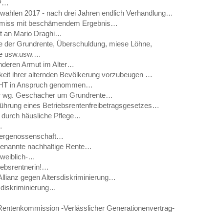
PP…
lwahlen 2017 - nach drei Jahren endlich Verhandlung…
omiss mit beschämendem Ergebnis…
t an Mario Draghi…
e der Grundrente, Überschuldung, miese Löhne,
nte usw.usw.…
 anderen Armut im Alter…
eit ihrer alternden Bevölkerung vorzubeugen …
NICHT in Anspruch genommen…
er wg. Geschacher um Grundrente…
hrung eines Betriebsrentenfreibetragsgesetzes…
 durch häusliche Pflege…
…
tlergenossenschaft…
genannte nachhaltige Rente…
 weiblich-…
iebsrentnerin!…
Allianz gegen Altersdiskriminierung…
rsdiskriminierung…
 Rentenkommission -Verlässlicher Generationenvertrag-