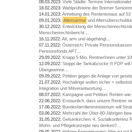
08.03.2023:
Viele Städte: Termine International
18.02.2023:
Wahlprüfsteine der Bremer Seniore
14.01.2023:
Anhebung des Renteniveaus auf 53
09.01.2023:
Altersarmut
und Altersüberschuldun
30.12.2022:
Entwicklung der Menschenrechtssitu
Menschenrechtsbericht…
16.11.2022:
Alt, arm und abgehängt…
07.11.2022:
Österreich: Private Pensionskassen 
Pensionsfonds AP7…
29.09.2022:
Knapp 5 Mio. RentnerInnen unter 1
12.09.2022:
Stoppt die Tankabzocke !!! FDP will
Übergewinne…
09.09.2022:
Petition gegen die Anlage von gese
21.07.2022:
Hochaltrige wollen sicher + selbsts
Integration und Mitverantwortung…
08.07.2022:
Kampagne und Petition: Renten wie 
22.06.2022:
Erstaunlich, dass unsere Rentner ni
17.06.2022:
Bundesfamilienministerium will Str
03.06.2022:
Mehrzahl der Über-80-Jährigen bewäl
31.05.2022:
Gelsenkirchen: 4. Sozialkonferenz R
Wohn- und Pflegekonzepte neu denken?…
09.05.2022:
Höhere Energiekosten: Was ist mit 