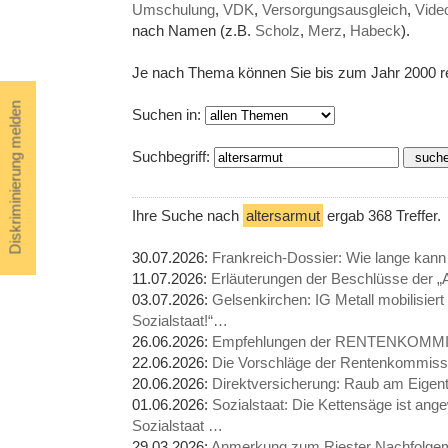
Umschulung
,
VDK
,
Versorgungsausgleich
,
Vide
nach Namen (z.B.
Scholz
,
Merz
,
Habeck
).
Je nach Thema können Sie bis zum Jahr 2000 r
Diskriminierung melden
Suchen in:
Suchbegriff:
Ihre Suche nach
altersarmut
ergab 368 Treffer.
30.07.2026:
Frankreich-Dossier: Wie lange kan
11.07.2026:
Erläuterungen der Beschlüsse der 
03.07.2026:
Gelsenkirchen: IG Metall mobilisie
Sozialstaat!“…
26.06.2026:
Empfehlungen der RENTENKOMM
22.06.2026:
Die Vorschläge der Rentenkommis
20.06.2026:
Direktversicherung: Raub am Eig
01.06.2026:
Sozialstaat: Die Kettensäge ist ange
Sozialstaat …
29.03.2026:
Anmerkung zum Riester Nachfolge