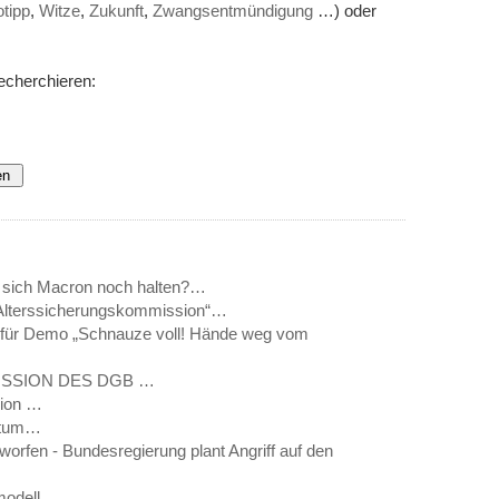
otipp
,
Witze
,
Zukunft
,
Zwangsentmündigung
…) oder
echerchieren:
n sich Macron noch halten?…
„Alterssicherungskommission“…
rt für Demo „Schnauze voll! Hände weg vom
ISSION DES DGB …
sion …
entum…
worfen - Bundesregierung plant Angriff auf den
modell…