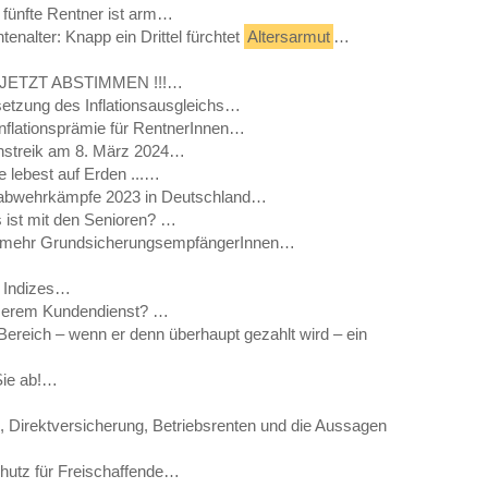
 fünfte Rentner ist arm…
nalter: Knapp ein Drittel fürchtet
Altersarmut
…
ng JETZT ABSTIMMEN !!!…
etzung des Inflationsausgleichs…
Inflationsprämie für RentnerInnen…
enstreik am 8. März 2024…
e lebest auf Erden ...…
sabwehrkämpfe 2023 in Deutschland…
s ist mit den Senioren? …
0% mehr GrundsicherungsempfängerInnen…
: Indizes…
nserem Kundendienst? …
-Bereich – wenn er denn überhaupt gezahlt wird – ein
Sie ab!…
 Direktversicherung, Betriebsrenten und die Aussagen
hutz für Freischaffende…