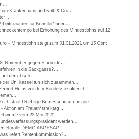
men…
Urban-Krankenhaus und Kotti & Co…
lter …
 Arbeitsräumen für Künstler*innen…
 Schneckentempo bei Erhöhung des Mindestlohns auf 12
uro – Mindestlohn steigt zum 01.01.2021 um 15 Cent
r 13. November gegen Starbucks…
erfahren in die Sackgasse?…
bt auf dem Tisch…
gte der Uni Kassel tun sich zusammen…
Herbert Heins vor dem Bundessozialgericht…
Bremen…
 Rechtstaat I Richtige Bemessungsgrundlage…
 - Aktion am Frauen*streiktag …
eschwerde vom 23.Mai 2020…
 Bundesverfassungspräsident werden…
 #Rentefüralle DEMO ABGESAGT…
- was liefert Rentenkommission?…