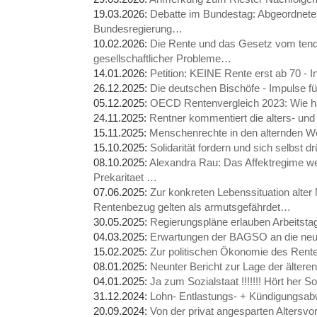
19.03.2026:
Debatte im Bundestag: Abgeordnete 
Bundesregierung…
10.02.2026:
Die Rente und das Gesetz vom tenden
gesellschaftlicher Probleme…
14.01.2026:
Petition: KEINE Rente erst ab 70 - 
26.12.2025:
Die deutschen Bischöfe - Impulse fü
05.12.2025:
OECD Rentenvergleich 2023: Wie h
24.11.2025:
Rentner kommentiert die alters- un
15.11.2025:
Menschenrechte in den alternden W
15.10.2025:
Solidarität fordern und sich selbst d
08.10.2025:
Alexandra Rau: Das Affektregime we
Prekaritaet …
07.06.2025:
Zur konkreten Lebenssituation alte
Rentenbezug gelten als armutsgefährdet…
30.05.2025:
Regierungspläne erlauben Arbeitst
04.03.2025:
Erwartungen der BAGSO an die ne
15.02.2025:
Zur politischen Ökonomie des Ren
08.01.2025:
Neunter Bericht zur Lage der älter
04.01.2025:
Ja zum Sozialstaat !!!!!!! Hört her 
31.12.2024:
Lohn- Entlastungs- + Kündigungsa
20.09.2024:
Von der privat angesparten Altersv