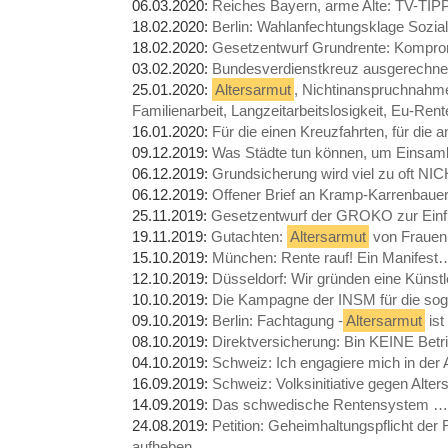
06.03.2020:
Reiches Bayern, arme Alte: TV-TI
18.02.2020:
Berlin: Wahlanfechtungsklage Sozia
18.02.2020:
Gesetzentwurf Grundrente: Kompr
03.02.2020:
Bundesverdienstkreuz ausgerechne
25.01.2020:
Altersarmut
, Nichtinanspruchnahm
Familienarbeit, Langzeitarbeitslosigkeit, Eu-Re
16.01.2020:
Für die einen Kreuzfahrten, für die
09.12.2019:
Was Städte tun können, um Einsamk
06.12.2019:
Grundsicherung wird viel zu oft 
06.12.2019:
Offener Brief an Kramp-Karrenbau
25.11.2019:
Gesetzentwurf der GROKO zur Einfü
19.11.2019:
Gutachten:
Altersarmut
von Frauen
15.10.2019:
München: Rente rauf! Ein Manifest
12.10.2019:
Düsseldorf: Wir gründen eine Küns
10.10.2019:
Die Kampagne der INSM für die so
09.10.2019:
Berlin: Fachtagung -
Altersarmut
ist
08.10.2019:
Direktversicherung: Bin KEINE Betr
04.10.2019:
Schweiz: Ich engagiere mich in der 
16.09.2019:
Schweiz: Volksinitiative gegen Alte
14.09.2019:
Das schwedische Rentensystem …
24.08.2019:
Petition: Geheimhaltungspflicht der
aufheben…