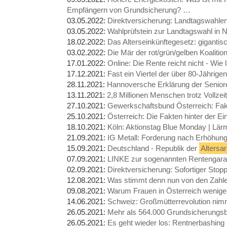
Empfängern von Grundsicherung? …
03.05.2022:
Direktversicherung: Landtagswahle
03.05.2022:
Wahlprüfstein zur Landtagswahl
18.02.2022:
Das Alterseinkünftegesetz: giganti
03.02.2022:
Die Mär der rot/grün/gelben Koaliti
17.01.2022:
Online: Die Rente reicht nicht - Wie 
17.12.2021:
Fast ein Viertel der über 80-Jährige
28.11.2021:
Hannoversche Erklärung der Senio
13.11.2021:
2,8 Millionen Menschen trotz Vollzei
27.10.2021:
Gewerkschaftsbund Österreich: F
25.10.2021:
Österreich: Die Fakten hinter der
18.10.2021:
Köln: Aktionstag Blue Monday | Lär
21.09.2021:
IG Metall: Forderung nach Erhöhung 
15.09.2021:
Deutschland - Republik der
Altersa
07.09.2021:
LINKE zur sogenannten Rentengara
02.09.2021:
Direktversicherung: Sofortiger Sto
12.08.2021:
Was stimmt denn nun von den Zahl
09.08.2021:
Warum Frauen in Österreich weni
14.06.2021:
Schweiz: Großmütterrevolution nimm
26.05.2021:
Mehr als 564.000 Grundsicherungs
26.05.2021:
Es geht wieder los: Rentnerbashing