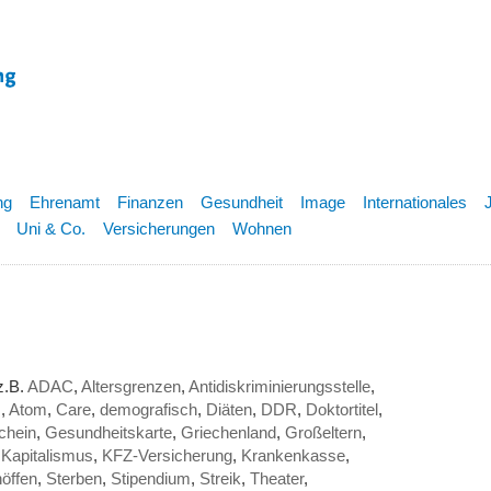
ng
Ehrenamt
Finanzen
Gesundheit
Image
Internationales
Uni & Co.
Versicherungen
Wohnen
z.B.
ADAC
,
Altersgrenzen
,
Antidiskriminierungsstelle
,
s
,
Atom
,
Care
,
demografisch
,
Diäten
,
DDR
,
Doktortitel
,
chein
,
Gesundheitskarte
,
Griechenland
,
Großeltern
,
,
Kapitalismus
,
KFZ-Versicherung
,
Krankenkasse
,
öffen
,
Sterben
,
Stipendium
,
Streik
,
Theater
,