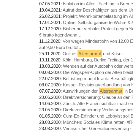
07.05.2021:
Isolation im Alter - Fachtag in Bre
19.04.2021:
Aufruf der Beschäftigten aus dem 
26.02.2021:
Projekt: Wohnkostenbelastung im A
17.01.2021:
Online: Selbstorganisierte Wohn- &
17.12.2020:
Bisher nur verbaler Protest gegen
€ brutto irgendwann…
11.12.2020:
Von wegen Mindestlohn von 12,00 E
auf 9,50 Euro brutto!…
25.11.2020:
Online:
Altersarmut
und Krise…
13.11.2020:
Köln, Hamburg, Berlin: Freitag, de
18.08.2020:
Wenden auf der Autobahn oder weit
09.08.2020:
Die Wegsperr-Option der Alten blei
22.07.2020:
Befristung macht krank. Beschäfti
08.07.2020:
Kassel: Revisionsverhandlung von 
07.07.2020:
Auswirkungen der
Altersarmut
in 
29.06.2020:
Direktversicherung: Glaube an den
14.06.2020:
Zürich: Alte Frauen sichtbar machen
23.05.2020:
Direktversicherung: Verfassungsb
01.05.2020:
Cum-Ex-Erfinder und Lobbyist soll
28.03.2020:
München: Soziales Klima retten!
23.03.2020:
Verlässlicher Generationenvertrag 