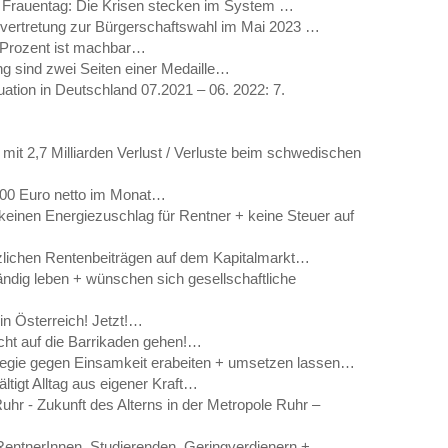
er Frauentag: Die Krisen stecken im System …
nvertretung zur Bürgerschaftswahl im Mai 2023 …
 Prozent ist machbar…
g sind zwei Seiten einer Medaille…
ation in Deutschland 07.2021 – 06. 2022: 7.
mit 2,7 Milliarden Verlust / Verluste beim schwedischen
000 Euro netto im Monat…
 keinen Energiezuschlag für Rentner + keine Steuer auf
tzlichen Rentenbeiträgen auf dem Kapitalmarkt…
tändig leben + wünschen sich gesellschaftliche
in Österreich! Jetzt!…
cht auf die Barrikaden gehen!…
ategie gegen Einsamkeit erabeiten + umsetzen lassen…
tigt Alltag aus eigener Kraft…
uhr - Zukunft des Alterns in der Metropole Ruhr –
RentnerInnen, Studierenden, Geringverdienern +