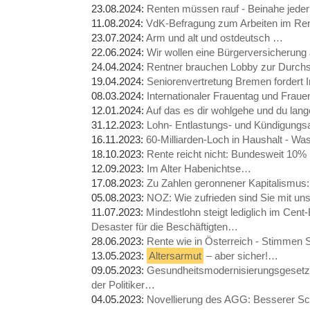
23.08.2024:
Renten müssen rauf - Beinahe jeder
11.08.2024:
VdK-Befragung zum Arbeiten im Rente
23.07.2024:
Arm und alt und ostdeutsch …
22.06.2024:
Wir wollen eine Bürgerversicheru
24.04.2024:
Rentner brauchen Lobby zur Durchs
19.04.2024:
Seniorenvertretung Bremen fordert 
08.03.2024:
Internationaler Frauentag und Frau
12.01.2024:
Auf das es dir wohlgehe und du lang
31.12.2023:
Lohn- Entlastungs- und Kündigung
16.11.2023:
60-Milliarden-Loch in Haushalt - Wa
18.10.2023:
Rente reicht nicht: Bundesweit 1
12.09.2023:
Im Alter Habenichtse…
17.08.2023:
Zu Zahlen geronnener Kapitalismus
05.08.2023:
NOZ: Wie zufrieden sind Sie mit u
11.07.2023:
Mindestlohn steigt lediglich im Cent
Desaster für die Beschäftigten…
28.06.2023:
Rente wie in Österreich - Stimmen 
13.05.2023:
Altersarmut
– aber sicher!…
09.05.2023:
Gesundheitsmodernisierungsgesetz,
der Politiker…
04.05.2023:
Novellierung des AGG: Besserer Sc