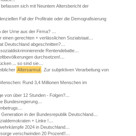
befassen sich mit Neuntem Altersbericht der
ziellen Fall der Profitrate oder die Demografisierung
In der Urne aus der Firma? …
r einen gerechten + verlässlichen Sozialstaat…
at Deutschland abgeschnitten?…
d sozialdiskriminierende Rentendebatte…
eltbevölkerungen durchsetzen!…
rücken ... so sind sie…
iblicher
Altersarmut
. Zur subjektiven Verarbeitung von
r Menschen: Rund 3,4 Millionen Menschen im
age von über 12 Stunden - Folgen?…
ue Bundesregierung…
tenbetrugs…
en Generation in der Bundesrepublik Deutschland…
Sozialdemokraten + Linke !…
bwehrkämpfe 2024 in Deutschland…
orsorge verschwinden 20 Prozent!!…