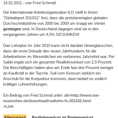
14.02.2011 - von Fred Schmidt
Die Internationale Arbeitsorganisation ILO stellt in ihrem
"Globaleport 2010/11" fest, dass die preisbereinigten globalen
Durchschnittslöhne von 2000 bis 2009 um knapp ein Viertel
gestiegen
sind. In Deutschland dagegen sind sie in den
vergangenen Jahren um 4,5% GESUNKEN!
Das Lohnplus im Jahr 2010 kann nicht darüber hinwegtäuschen,
dass die erste Dekade des neuen Jahrhunderts für die
Arbeitnehmer im Wesentlichen ein verlorenes Jahrzehnt war. Per
Saldo ergab sich ein gesamter Reallohnverlust von 2,9 Prozent.
Die Beschäftigten hatten also am Ende fast drei Prozent weniger
an Kaufkraft in der Tasche. Soll vom Konsum wirklich ein
Anschub für die Konjunktur kommen, dann bedarf es endlich
kräftiger Lohnerhöhungen.
Ein Beitrag von Fred Schmid unter:
alt=http://www.isw-
muenchen.de/download/reallohn-fs-201102.html
>Link
Altersarmut
... Reallohnverlust ist Rentenverlust.