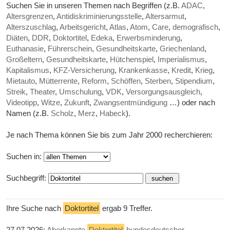
Suchen Sie in unseren Themen nach Begriffen (z.B.
ADAC
,
Altersgrenzen
,
Antidiskriminierungsstelle
,
Altersarmut
,
Alterszuschlag
,
Arbeitsgericht
,
Atlas
,
Atom
,
Care
,
demografisch
,
Diäten
,
DDR
,
Doktortitel
,
Edeka
,
Erwerbsminderung
,
Euthanasie
,
Führerschein
,
Gesundheitskarte
,
Griechenland
,
Großeltern
,
Gesundheitskarte
,
Hütchenspiel
,
Imperialismus
,
Kapitalismus
,
KFZ-Versicherung
,
Krankenkasse
,
Kredit
,
Krieg
,
Mietauto
,
Mütterrente
,
Reform
,
Schöffen
,
Sterben
,
Stipendium
,
Streik
,
Theater
,
Umschulung
,
VDK
,
Versorgungsausgleich
,
Videotipp
,
Witze
,
Zukunft
,
Zwangsentmündigung
…) oder nach
Namen (z.B.
Scholz
,
Merz
,
Habeck
).
Je nach Thema können Sie bis zum Jahr 2000 recherchieren:
Suchen in:
Suchbegriff:
Ihre Suche nach
Doktortitel
ergab 9 Treffer.
27.07.2026:
Aberkannte
Doktortitel
bundesdeutscher