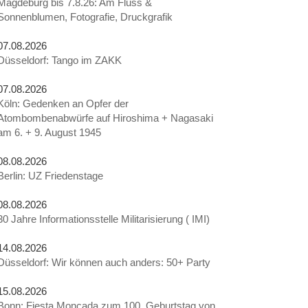
Magdeburg bis 7.8.26: Am Fluss &
Sonnenblumen, Fotografie, Druckgrafik
07.08.2026
Düsseldorf: Tango im ZAKK
07.08.2026
Köln: Gedenken an Opfer der
Atombombenabwürfe auf Hiroshima + Nagasaki
am 6. + 9. August 1945
08.08.2026
Berlin: UZ Friedenstage
08.08.2026
30 Jahre Informationsstelle Militarisierung ( IMI)
14.08.2026
Düsseldorf: Wir können auch anders: 50+ Party
15.08.2026
Bonn: Fiesta Moncada zum 100. Geburtstag von