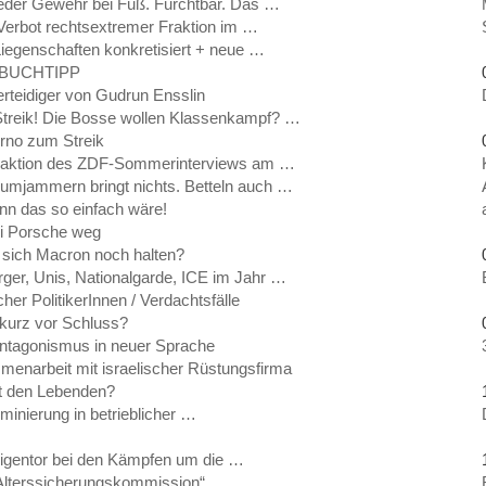
eder Gewehr bei Fuß. Furchtbar. Das …
 Verbot rechtsextremer Fraktion im …
iegenschaften konkretisiert + neue …
ty BUCHTIPP
erteidiger von Gudrun Ensslin
, Streik! Die Bosse wollen Klassenkampf? …
orno zum Streik
Redaktion des ZDF-Sommerinterviews am …
umjammern bringt nichts. Betteln auch …
nn das so einfach wäre!
ei Porsche weg
 sich Macron noch halten?
ger, Unis, Nationalgarde, ICE im Jahr …
er PolitikerInnen / Verdachtsfälle
 kurz vor Schluss?
nantagonismus in neuer Sprache
enarbeit mit israelischer Rüstungsfirma
it den Lebenden?
minierung in betrieblicher …
Eigentor bei den Kämpfen um die …
„Alterssicherungskommission“