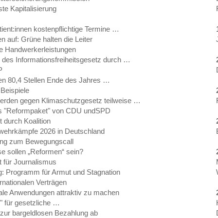
ste Kapitalisierung
atient:innen kostenpflichtige Termine …
auf: Grüne halten die Leiter
e Handwerkerleistungen
 des Informationsfreiheitsgesetz durch …
P
en 80,4 Stellen Ende des Jahres …
 Beispiele
erden gegen Klimaschutzgesetz teilweise …
das "Reformpaket" von CDU undSPD
ft durch Koalition
bwehrkämpfe 2026 in Deutschland
dung zum Bewegungscall
sse sollen „Reformen“ sein?
t für Journalismus
: Programm für Armut und Stagnation
rnationalen Verträgen
itale Anwendungen attraktiv zu machen
e" für gesetzliche …
zur bargeldlosen Bezahlung ab