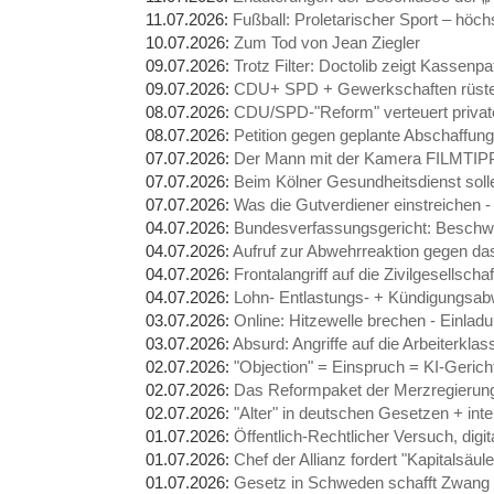
11.07.2026:
Fußball: Proletarischer Sport – höch
10.07.2026:
Zum Tod von Jean Ziegler
09.07.2026:
Trotz Filter: Doctolib zeigt Kassenp
09.07.2026:
CDU+ SPD + Gewerkschaften rüsten 
08.07.2026:
CDU/SPD-"Reform" verteuert privat
08.07.2026:
Petition gegen geplante Abschaffung
07.07.2026:
Der Mann mit der Kamera FILMTIP
07.07.2026:
Beim Kölner Gesundheitsdienst soll
07.07.2026:
Was die Gutverdiener einstreichen -
04.07.2026:
Bundesverfassungsgericht: Beschw
04.07.2026:
Aufruf zur Abwehrreaktion gegen 
04.07.2026:
Frontalangriff auf die Zivilgesellscha
04.07.2026:
Lohn- Entlastungs- + Kündigungsa
03.07.2026:
Online: Hitzewelle brechen - Einla
03.07.2026:
Absurd: Angriffe auf die Arbeiterkla
02.07.2026:
"Objection" = Einspruch = KI-Gerich
02.07.2026:
Das Reformpaket der Merzregierung
02.07.2026:
"Alter" in deutschen Gesetzen + inte
01.07.2026:
Öffentlich-Rechtlicher Versuch, dig
01.07.2026:
Chef der Allianz fordert "Kapitalsäul
01.07.2026:
Gesetz in Schweden schafft Zwang 