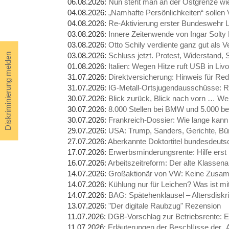
06.08.2026:
Nun steht man an der Ostgrenze wi
04.08.2026:
„Namhafte Persönlichkeiten“ sollen
04.08.2026:
Re-Aktivierung erster Bundeswehr L
03.08.2026:
Innere Zeitenwende von Ingar Sol
03.08.2026:
Otto Schily verdiente ganz gut als V
03.08.2026:
Schluss jetzt. Protest, Widerstand
Diskriminierung melden
01.08.2026:
Italien: Wegen Hitze ruft USB in Liv
31.07.2026:
Direktversicherung: Hinweis für 
31.07.2026:
IG-Metall-Ortsjugendausschüsse: R
30.07.2026:
Blick zurück, Blick nach vorn … We
30.07.2026:
8.000 Stellen bei BMW und 5.000 b
30.07.2026:
Frankreich-Dossier: Wie lange kann
29.07.2026:
USA: Trump, Sanders, Gerichte, Bür
27.07.2026:
Aberkannte Doktortitel bundesdeutsch
17.07.2026:
Erwerbsminderungsrente: Hilfe erst
16.07.2026:
Arbeitszeitreform: Der alte Klasse
14.07.2026:
Großaktionär von VW: Keine Zusamm
14.07.2026:
Kühlung nur für Leichen? Was ist m
14.07.2026:
BAG: Spätehenklausel – Altersdiskri
13.07.2026:
"Der digitale Raubzug" Rezension
11.07.2026:
DGB-Vorschlag zur Betriebsrente: 
11.07.2026:
Erläuterungen der Beschlüsse der 