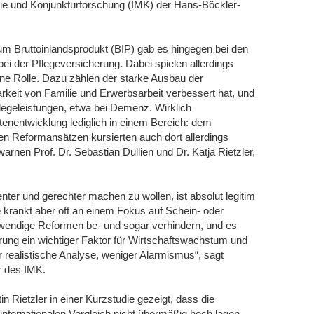
ie und Konjunkturforschung (IMK) der Hans-Böckler-
um Bruttoinlandsprodukt (BIP) gab es hingegen bei den
ei der Pflegeversicherung. Dabei spielen allerdings
ine Rolle. Dazu zählen der starke Ausbau der
rkeit von Familie und Erwerbsarbeit verbessert hat, und
flegeleistungen, etwa bei Demenz. Wirklich
enentwicklung lediglich in einem Bereich: dem
 Reformansätzen kursierten auch dort allerdings
arnen Prof. Dr. Sebastian Dullien und Dr. Katja Rietzler,
enter und gerechter machen zu wollen, ist absolut legitim
e krankt aber oft an einem Fokus auf Schein- oder
wendige Reformen be- und sogar verhindern, und es
herung ein wichtiger Faktor für Wirtschaftswachstum und
hr realistische Analyse, weniger Alarmismus“, sagt
r des IMK.
 Rietzler in einer Kurzstudie gezeigt, dass die
internationalen Vergleich nicht übermäßig hoch lagen.