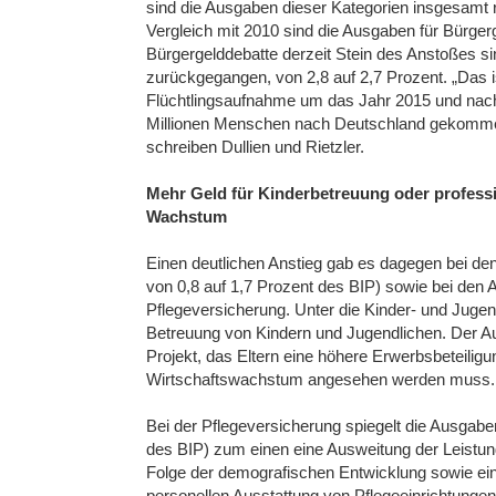
sind die Ausgaben dieser Kategorien insgesamt r
Vergleich mit 2010 sind die Ausgaben für Bürgerge
Bürgergelddebatte derzeit Stein des Anstoßes sin
zurückgegangen, von 2,8 auf 2,7 Prozent. „Das 
Flüchtlingsaufnahme um das Jahr 2015 und nach
Millionen Menschen nach Deutschland gekommen s
schreiben Dullien und Rietzler.
Mehr Geld für Kinderbetreuung oder professi
Wachstum
Einen deutlichen Anstieg gab es dagegen bei den
von 0,8 auf 1,7 Prozent des BIP) sowie bei den
Pflegeversicherung. Unter die Kinder- und Jugend
Betreuung von Kindern und Jugendlichen. Der Au
Projekt, das Eltern eine höhere Erwerbsbeteiligu
Wirtschaftswachstum angesehen werden muss.
Bei der Pflegeversicherung spiegelt die Ausgabe
des BIP) zum einen eine Ausweitung der Leistung
Folge der demografischen Entwicklung sowie ein
personellen Ausstattung von Pflegeeinrichtung