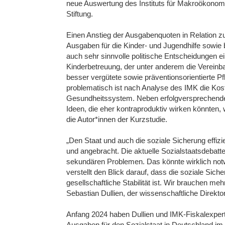
neue Auswertung des Instituts für Makroökonom
Stiftung.
Einen Anstieg der Ausgabenquoten in Relation z
Ausgaben für die Kinder- und Jugendhilfe sowie b
auch sehr sinnvolle politische Entscheidungen e
Kinderbetreuung, der unter anderem die Vereinba
besser vergütete sowie präventionsorientierte P
problematisch ist nach Analyse des IMK die Kost
Gesundheitssystem. Neben erfolgversprechenden
Ideen, die eher kontraproduktiv wirken könnten, w
die Autor*innen der Kurzstudie.
„Den Staat und auch die soziale Sicherung effizi
und angebracht. Die aktuelle Sozialstaatsdebatt
sekundären Problemen. Das könnte wirklich not
verstellt den Blick darauf, dass die soziale Sic
gesellschaftliche Stabilität ist. Wir brauchen me
Sebastian Dullien, der wissenschaftliche Direkto
Anfang 2024 haben Dullien und IMK-Fiskalexpertin
Ausgaben für den Sozialstaat in Deutschland im 