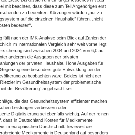
bei mit beachten, dass diese zum Teil Angehörigen erst
 Forschenden zu bedenken. Kürzungen würden „nur zu
ssystem auf die einzelnen Haushalte“ führen, „nicht
osten bedeuten“.
 fällt nach der IMK-Analyse beim Blick auf Zahlen der
lich im internationalen Vergleich sehr weit vorne liegt.
ersicherung sind zwischen 2004 und 2024 von 6,0 auf
nter anderem die Ausgaben der privaten
zahlungen der privaten Haushalte. Hohe Ausgaben für
Gegenzug eine besonders gute Entwicklung bei der
völkerung zu beobachten wäre. Beides ist nicht der
 Rietzler im Gesundheitssystem der problematische
eit der Bevölkerung“ angebracht sei.
hläge, die das Gesundheitssystem effizienter machen
ischen Leistungen verbessern oder
e Digitalisierung sei ebenfalls wichtig. Auf der reinen
uf, dass in Deutschland Kosten für Medikamente
 wie im europäischen Durchschnitt. Inwieweit die
verabreichte Medikamente in Deutschland auf besonders