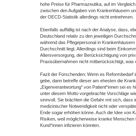
hohe Preise für Pharmazeutika, auf im Vergleich
zwischen den Aufgaben von Krankenhäusern und
der OECD-Statistik allerdings nicht entnehmen.
Ebenfalls auffällig ist nach der Analyse, dass, e
Deutschland relativ zu den jeweiligen Durchsch
während das Pflegepersonal in Krankenhäusern b
Durchschnitt liegt. Allerdings sind beim Einkom
Altersversorgung, der Berücksichtigung von pri
Praxisübernahmen nicht mitberücksichtigt, was e
Fazit der Forschenden: Wenn es Reformbedarf i
gebe, dann betreffe dieser am ehesten die Kran
„Eigenverantwortung“ von Patient*innen sei es hi
unter diesem Motto vorgebrachte Vorschläge wi
sinnvoll. Sie brächten die Gefahr mit sich, da
medizinischer Notwendigkeit nicht oder verspäte
Ende sogar erhöhen könne. Auch die Idee von Ka
Risiken, weil möglicherweise kranke Menschen t
Kund*innen infizieren könnten.