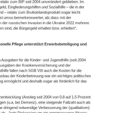
elativ zum BIP seit 2004 unverändert geblieben. Im
ld, Eingliederungshilfen und Sozialhilfe – die in der
d – relativ zum Bruttoinlandsprodukt sogar leicht
ist umso bemerkenswerter, als dass mit der
 der russischen Invasion in die Ukraine 2022 mehrere
ind, die Bürgergeld erhalten bzw. erhielten“,
onelle Pflege unterstützt Erwerbsbeteiligung und
 Ausgaben für die Kinder- und Jugendhilfe (seit 2004
 Ausgaben der Krankenversicherung und der
hilfe fallen nach SGB VIII auch die Kosten für die
sbau der Kinderbetreuung war ein wichtiges politisches
ng ermöglicht und deshalb sogar als förderlich für das
nentwicklung (Anstieg seit 2004 von 0,8 auf 1,5 Prozent
en (u.a. bei Demenz), eine steigende Fallzahl auch als
e dringend notwendige Verbesserung der (qualitativen)
en ab. „Jede Diskussion um ein angemessenes Niveau