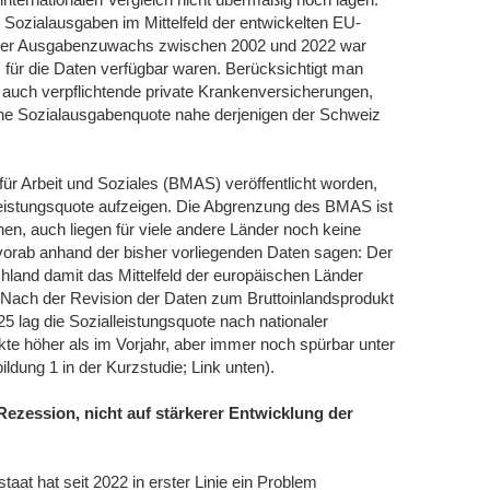
r Sozialausgaben im Mittelfeld der entwickelten EU-
Der Ausgabenzuwachs zwischen 2002 und 2022 war
, für die Daten verfügbar waren. Berücksichtigt man
 auch verpflichtende private Krankenversicherungen,
tsche Sozialausgabenquote nahe derjenigen der Schweiz
r Arbeit und Soziales (BMAS) veröffentlicht worden,
lleistungsquote aufzeigen. Die Abgrenzung des BMAS ist
hen, auch liegen für viele andere Länder noch keine
n vorab anhand der bisher vorliegenden Daten sagen: Der
chland damit das Mittelfeld der europäischen Länder
. Nach der Revision der Daten zum Bruttoinlandsprodukt
 lag die Sozialleistungsquote nach nationaler
te höher als im Vorjahr, aber immer noch spürbar unter
dung 1 in der Kurzstudie; Link unten).
Rezession, nicht auf stärkerer Entwicklung der
at hat seit 2022 in erster Linie ein Problem