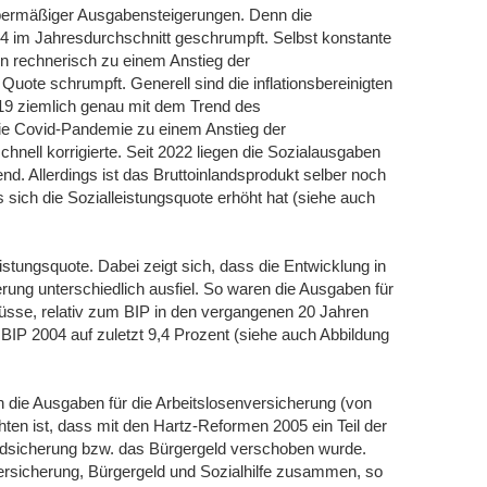
bermäßiger Ausgabensteigerungen. Denn die
24 im Jahresdurchschnitt geschrumpft. Selbst konstante
on rechnerisch zu einem Anstieg der
Quote schrumpft. Generell sind die inflationsbereinigten
19 ziemlich genau mit dem Trend des
die Covid-Pandemie zu einem Anstieg der
hnell korrigierte. Seit 2022 liegen die Sozialausgaben
d. Allerdings ist das Bruttoinlandsprodukt selber noch
 sich die Sozialleistungsquote erhöht hat (siehe auch
istungsquote. Dabei zeigt sich, dass die Entwicklung in
ung unterschiedlich ausfiel. So waren die Ausgaben für
üsse, relativ zum BIP in den vergangenen 20 Jahren
 BIP 2004 auf zuletzt 9,4 Prozent (siehe auch Abbildung
h die Ausgaben für die Arbeitslosenversicherung (von
hten ist, dass mit den Hartz-Reformen 2005 ein Teil der
undsicherung bzw. das Bürgergeld verschoben wurde.
ersicherung, Bürgergeld und Sozialhilfe zusammen, so