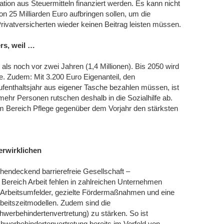
ion aus Steuermitteln finanziert werden. Es kann nicht
n 25 Milliarden Euro aufbringen sollen, um die
ivatversicherten wieder keinen Beitrag leisten müssen.
rs, weil …
als noch vor zwei Jahren (1,4 Millionen). Bis 2050 wird
te. Zudem: Mit 3.200 Euro Eigenanteil, den
Aufenthaltsjahr aus eigener Tasche bezahlen müssen, ist
ehr Personen rutschen deshalb in die Sozialhilfe ab.
im Bereich Pflege gegenüber dem Vorjahr den stärksten
erwirklichen
hendeckend barrierefreie Gesellschaft –
ereich Arbeit fehlen in zahlreichen Unternehmen
ie Arbeitsumfelder, gezielte Fördermaßnahmen und eine
beitszeitmodellen. Zudem sind die
werbehindertenvertretung) zu stärken. So ist
chwerbehindertenvertretung bereits im Vorfeld von