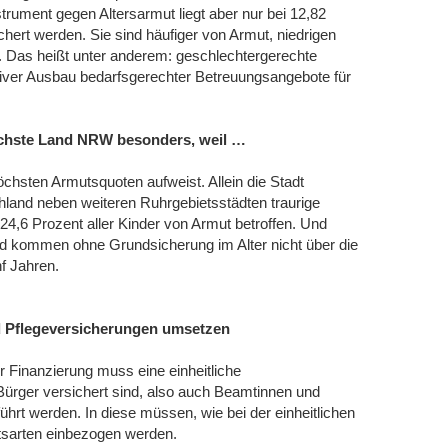
trument gegen Altersarmut liegt aber nur bei 12,82
rt werden. Sie sind häufiger von Armut, niedrigen
. Das heißt unter anderem: geschlechtergerechte
siver Ausbau bedarfsgerechter Betreuungsangebote für
eichste Land NRW besonders, weil …
hsten Armutsquoten aufweist. Allein die Stadt
chland neben weiteren Ruhrgebietsstädten traurige
24,6 Prozent aller Kinder von Armut betroffen. Und
 kommen ohne Grundsicherung im Alter nicht über die
f Jahren.
nd Pflegeversicherungen umsetzen
 Finanzierung muss eine einheitliche
 Bürger versichert sind, also auch Beamtinnen und
hrt werden. In diese müssen, wie bei der einheitlichen
ftsarten einbezogen werden.