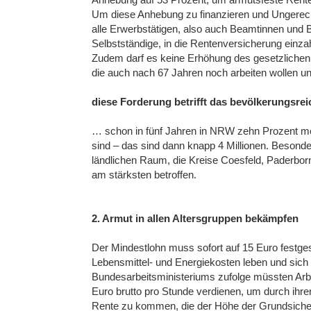
Um diese Anhebung zu finanzieren und Ungerech
alle Erwerbstätigen, also auch Beamtinnen und B
Selbstständige, in die Rentenversicherung einza
Zudem darf es keine Erhöhung des gesetzlichen 
die auch nach 67 Jahren noch arbeiten wollen u
diese Forderung betrifft das bevölkerungsr
… schon in fünf Jahren in NRW zehn Prozent meh
sind – das sind dann knapp 4 Millionen. Beson
ländlichen Raum, die Kreise Coesfeld, Paderborn
am stärksten betroffen.
2. Armut in allen Altersgruppen bekämpfen
Der Mindestlohn muss sofort auf 15 Euro festge
Lebensmittel- und Energiekosten leben und sich
Bundesarbeitsministeriums zufolge müssten Arb
Euro brutto pro Stunde verdienen, um durch ihre
Rente zu kommen, die der Höhe der Grundsicheru