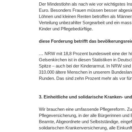
Der Mindestlohn als nach wie vor wichtigstes Ins
Euro. Besonders Frauen müssen besser abgesiche
Löhnen und kleinen Renten betroffen als Männer
Verteilung unbezahlter Sorgearbeit und ein mas
Kinder und Pflegebedürftige.
diese Forderung betrifft das bevölkerungsr
… NRW mit 18,8 Prozent bundesweit eine der höc
Gelsenkirchen ist in diesen Statistiken in Deuts
Spitze – auch bei der Kinderarmut. In NRW sind 
310.000 ältere Menschen in unserem Bundesland
Runden. Das sind zehn Prozent mehr als vor fün
3. Einheitliche und solidarische Kranken- u
Wir brauchen eine umfassende Pflegereform. Zur
Pflegeversicherung, in der alle Bürgerinnen und
Beamte, Abgeordnete und Selbstständige, eingefü
solidarischen Krankenversicherung, alle Einkun