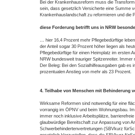
Bei der Krankenhausreform muss die Transformat
sein, dass gesetzlich Versicherte eine Summe vo
Krankenhauslandschaft zu reformieren und die Pr
diese Forderung betrifft uns in NRW besonde
… hier 16,4 Prozent mehr Pflegebedürftige leben 
der Anteil sogar 30 Prozent höher liegen als heu
Pflegebedürftige für einen Heimplatz im ersten 
NRW bundesweit trauriger Spitzenreiter. Immer m
Der Beleg: Bei den Sozialhilfeausgaben gab es 
prozentualen Anstieg von mehr als 23 Prozent.
4. Teilhabe von Menschen mit Behinderung v
Wirksame Reformen sind notwendig für eine fläc
vorrangig im ÖPNV und beim Wohnungsbau. Im B
immer noch inklusive Arbeitsplätze, barrierefre
glaubwürdige Bereitschaft zur Anpassung von Ar
Schwerbehindertenvertretungen (SBVkurz fürSch
gesetzlich klarzustellen, dass die SBVkurz fürS