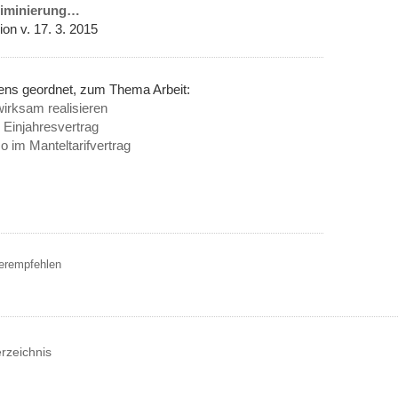
kriminierung…
on v. 17. 3. 2015
nens geordnet, zum Thema Arbeit:
irksam realisieren
r Einjahresvertrag
so im Manteltarifvertrag
terempfehlen
erzeichnis