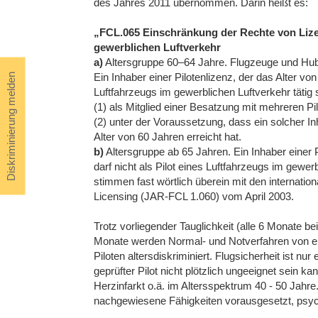
des Jahres 2011 übernommen. Darin heißt es:
„FCL.065 Einschränkung der Rechte von Lizen
gewerblichen Luftverkehr
a)
Altersgruppe 60–64 Jahre. Flugzeuge und Hu
Ein Inhaber einer Pilotenlizenz, der das Alter von 
Diskriminierung melden
Luftfahrzeugs im gewerblichen Luftverkehr tätig 
(1) als Mitglied einer Besatzung mit mehreren Pi
(2) unter der Voraussetzung, dass ein solcher Inh
Alter von 60 Jahren erreicht hat.
b)
Altersgruppe ab 65 Jahren. Ein Inhaber einer Pi
darf nicht als Pilot eines Luftfahrzeugs im gewerb
stimmen fast wörtlich überein mit den internatio
Licensing (JAR‑FCL 1.060) vom April 2003.
Trotz vorliegender Tauglichkeit (alle 6 Monate b
Monate werden Normal- und Notverfahren von ein
Piloten altersdiskriminiert. Flugsicherheit ist n
geprüfter Pilot nicht plötzlich ungeeignet sein k
Herzinfarkt o.ä. im Altersspektrum 40 - 50 Jahre.
nachgewiesene Fähigkeiten vorausgesetzt, psych