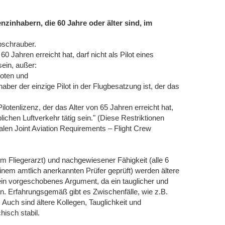
zinhabern, die 60 Jahre oder älter sind, im
bschrauber.
60 Jahren erreicht hat, darf nicht als Pilot eines
sein, außer:
loten und
aber der einzige Pilot in der Flugbesatzung ist, der das
lotenlizenz, der das Alter von 65 Jahren erreicht hat,
lichen Luftverkehr tätig sein." (Diese Restriktionen
nalen Joint Aviation Requirements – Flight Crew
eim Fliegerarzt) und nachgewiesener Fähigkeit (alle 6
em amtlich anerkannten Prüfer geprüft) werden ältere
ur ein vorgeschobenes Argument, da ein tauglicher und
ann. Erfahrungsgemäß gibt es Zwischenfälle, wie z.B.
 Auch sind ältere Kollegen, Tauglichkeit und
isch stabil.