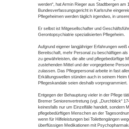
werden“, hat Armin Rieger aus Stadtbergen am
Bundesverfassungsgericht in Karlsruhe eingerei
Pflegeheimen werden täglich irgendwo, in unser
Er selbst ist Mitgesellschafter und Geschäftsf
Gerontopsychiatrie spezialisierten Pflegeheim.
Aufgrund eigener langjähriger Erfahrungen weiß 
Bereitschaft, mehr Personal zu beschäftigen als 
zu gewährleisten, die alte und pflegebedürftige 
zustehenden Mittel und der vorgegebene Person
zulassen. Das Pflegepersonal arbeite in fast all
Erkältungswellen stünden auch in seinem Heim f
Pflegeskandale seien deshalb vorprogrammiert.
Entgegen der Behauptung vieler in der Pflege täti
Bremer Seniorenvertretung (vgl. „Durchblick“ 174
keinesfalls nur um Einzelfälle handelt, sonde
pflegebedürftigen Menschen an der Tagesordnung 
wenn für Hilfeleistungen bei Toilettengängen weg
überflüssigen Medikationen mit Psychopharmaka