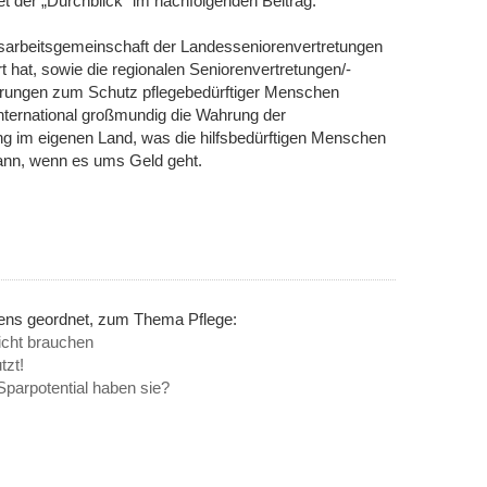
t der „Durchblick“ im nachfolgenden Beitrag.
esarbeitsgemeinschaft der Landesseniorenvertretungen
 hat, sowie die regionalen Seniorenvertretungen/-
rungen zum Schutz pflegebedürftiger Menschen
 international großmundig die Wahrung der
 im eigenen Land, was die hilfsbedürftigen Menschen
 dann, wenn es ums Geld geht.
nens geordnet, zum Thema Pflege:
nicht brauchen
tzt!
parpotential haben sie?