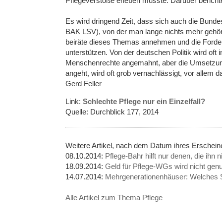
Pflegeverstöße erleben musste. Darüber berichte
Es wird dringend Zeit, dass sich auch die Bund
BAK LSV), von der man lange nichts mehr gehört
beiräte dieses Themas annehmen und die Forde
unterstützen. Von der deutschen Politik wird oft
Menschenrechte angemahnt, aber die Umsetzung
angeht, wird oft grob vernachlässigt, vor allem
Gerd Feller
Link:
Schlechte Pflege nur ein Einzelfall?
Quelle: Durchblick 177, 2014
Weitere Artikel, nach dem Datum ihres Erschei
08.10.2014:
Pflege-Bahr hilft nur denen, die ihn 
18.09.2014:
Geld für Pflege-WGs wird nicht genu
14.07.2014:
Mehrgenerationenhäuser: Welches S
Alle Artikel zum Thema Pflege