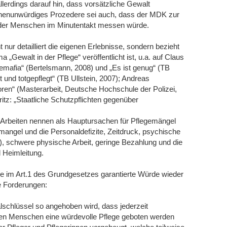
llerdings darauf hin, dass vorsätzliche Gewalt
chenunwürdiges Prozedere sei auch, dass der MDK zur
 der Menschen im Minutentakt messen würde.
 nur detailliert die eigenen Erlebnisse, sondern bezieht
 „Gewalt in der Pflege“ veröffentlicht ist, u.a. auf Claus
emafia“ (Bertelsmann, 2008) und „Es ist genug“ (TB
und totgepflegt“ (TB Ullstein, 2007); Andreas
ren“ (Masterarbeit, Deutsche Hochschule der Polizei,
tz: „Staatliche Schutzpflichten gegenüber
 Arbeiten nennen als Hauptursachen für Pflegemängel
mangel und die Personaldefizite, Zeitdruck, psychische
, schwere physische Arbeit, geringe Bezahlung und die
 Heimleitung.
e im Art.1 des Grundgesetzes garantierte Würde wieder
e Forderungen:
lschlüssel so angehoben wird, dass jederzeit
igen Menschen eine würdevolle Pflege geboten werden