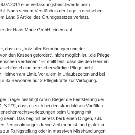
 18.07.2014 eine Verfassungsbeschwerde beim
cht. Nach seinem Verständnis der Lage in deutschen
em Land 6 Artikel des Grundgesetzes verletzt.
ührer der Haus Marie GmbH, einem auf
er, dass es „trotz aller Bemühungen und der
von den Kassen gefordert“, nicht möglich ist, „die Pflege
Menschen verdienen.“ Er stellt fest, dass die den Heimen
alschlüssel eine menschenwürdige Pflege nicht
en Heimen am Limit. Vor allem in Urlaubszeiten und bei
ür 33 Bewohner nur 2 Pflegekräfte zur Verfügung.
ger Träger bestätigt Armin Rieger die Feststellung der
, S.2/3), dass es sich bei den skandalösen Vorfällen
rn Menschenrechtsverletzungen beim Umgang mit
seien. Das beginnt bereits bei kleinen Dingen, z.B.
en Personalmangels keine Zeit mehr ist, und gipfelt in
 zur Ruhigstellung oder in massiven Misshandlungen