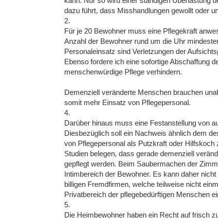
kann. Nur so wird einer ständigen Überlastung d
dazu führt, dass Misshandlungen gewollt oder un
2.
Für je 20 Bewohner muss eine Pflegekraft anwe
Anzahl der Bewohner rund um die Uhr mindesten
Personaleinsatz sind Verletzungen der Aufsichts
Ebenso fordere ich eine sofortige Abschaffung de
menschenwürdige Pflege verhindern.
Demenziell veränderte Menschen brauchen unab
somit mehr Einsatz von Pflegepersonal.
4.
Darüber hinaus muss eine Festanstellung von au
Diesbezüglich soll ein Nachweis ähnlich dem de
von Pflegepersonal als Putzkraft oder Hilfskoch
Studien belegen, dass gerade demenziell verä
gepflegt werden. Beim Saubermachen der Zimm
Intimbereich der Bewohner. Es kann daher nich
billigen Fremdfirmen, welche teilweise nicht ein
Privatbereich der pflegebedürftigen Menschen ei
5.
Die Heimbewohner haben ein Recht auf frisch z