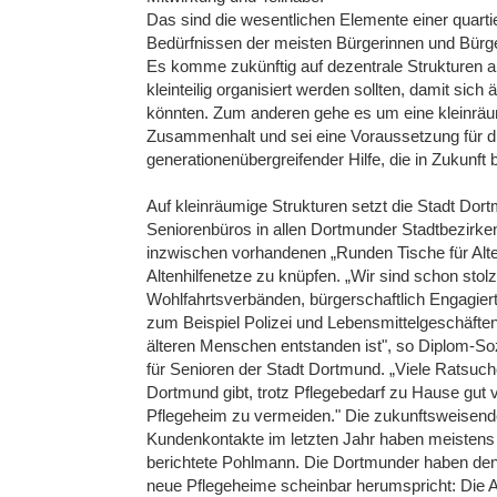
Das sind die wesentlichen Elemente einer quart
Bedürfnissen der meisten Bürgerinnen und Bürge
Es komme zukünftig auf dezentrale Strukturen a
kleinteilig organisiert werden sollten, damit sich
könnten. Zum anderen gehe es um eine kleinräum
Zusammenhalt und sei eine Voraussetzung für die
generationenübergreifender Hilfe, die in Zukunft 
Auf kleinräumige Strukturen setzt die Stadt Dor
Seniorenbüros in allen Dortmunder Stadtbezirken
inzwischen vorhandenen „Runden Tische für Alte
Altenhilfenetze zu knüpfen. „Wir sind schon st
Wohlfahrtsverbänden, bürgerschaftlich Engagier
zum Beispiel Polizei und Lebensmittelgeschäft
älteren Menschen entstanden ist", so Diplom-So
für Senioren der Stadt Dortmund. „Viele Ratsuch
Dortmund gibt, trotz Pflegebedarf zu Hause gut 
Pflegeheim zu vermeiden." Die zukunftsweisende
Kundenkontakte im letzten Jahr haben meistens
berichtete Pohlmann. Die Dortmunder haben den 
neue Pflegeheime scheinbar herumspricht: Die 