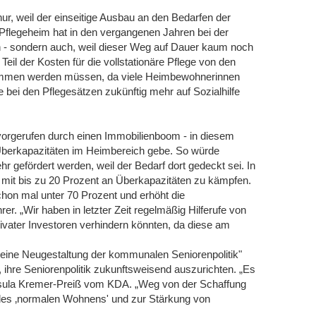
ur, weil der einseitige Ausbau an den Bedarfen der
 Pflegeheim hat in den vergangenen Jahren bei der
n - sondern auch, weil dieser Weg auf Dauer kaum noch
 Teil der Kosten für die vollstationäre Pflege von den
nommen werden müssen, da viele Heimbewohnerinnen
 bei den Pflegesätzen zukünftig mehr auf Sozialhilfe
ervorgerufen durch einen Immobilienboom - in diesem
 Überkapazitäten im Heimbereich gebe. So würde
 gefördert werden, weil der Bedarf dort gedeckt sei. In
it bis zu 20 Prozent an Überkapazitäten zu kämpfen.
chon mal unter 70 Prozent und erhöht die
er. „Wir haben in letzter Zeit regelmäßig Hilferufe von
vater Investoren verhindern könnten, da diese am
 eine Neugestaltung der kommunalen Seniorenpolitik"
 ihre Seniorenpolitik zukunftsweisend auszurichten. „Es
rsula Kremer-Preiß vom KDA. „Weg von der Schaffung
 des ‚normalen Wohnens' und zur Stärkung von