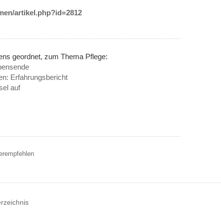
emen/artikel.php?id=2812
nens geordnet, zum Thema Pflege:
bensende
n: Erfahrungsbericht
sel auf
terempfehlen
erzeichnis