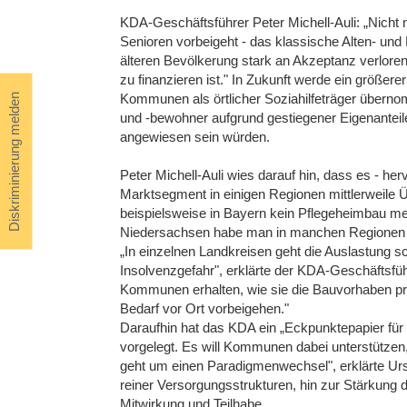
KDA-Geschäftsführer Peter Michell-Auli: „Nicht n
Senioren vorbeigeht - das klassische Alten- und
älteren Bevölkerung stark an Akzeptanz verlore
zu finanzieren ist." In Zukunft werde ein größerer
Kommunen als örtlicher Soziahilfeträger über
Diskriminierung melden
und -bewohner aufgrund gestiegener Eigenanteile
angewiesen sein würden.
Peter Michell-Auli wies darauf hin, dass es - h
Marktsegment in einigen Regionen mittlerweile
beispielsweise in Bayern kein Pflegeheimbau mehr
Niedersachsen habe man in manchen Regionen m
„In einzelnen Landkreisen geht die Auslastung s
Insolvenzgefahr", erklärte der KDA-Geschäftsführ
Kommunen erhalten, wie sie die Bauvorhaben pri
Bedarf vor Ort vorbeigehen."
Daraufhin hat das KDA ein „Eckpunktepapier für
vorgelegt. Es will Kommunen dabei unterstützen,
geht um einen Paradigmenwechsel", erklärte U
reiner Versorgungsstrukturen, hin zur Stärkung
Mitwirkung und Teilhabe.