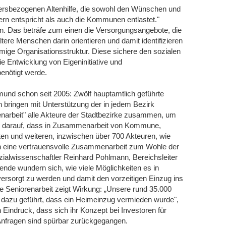
iersbezogenen Altenhilfe, die sowohl den Wünschen und
rn entspricht als auch die Kommunen entlastet."
n. Das beträfe zum einen die Versorgungsangebote, die
 ältere Menschen darin orientieren und damit identifizieren
ige Organisationsstruktur. Diese sichere den sozialen
 Entwicklung von Eigeninitiative und
benötigt werde.
tmund schon seit 2005: Zwölf hauptamtlich geführte
 bringen mit Unterstützung der in jedem Bezirk
narbeit" alle Akteure der Stadtbezirke zusammen, um
olz darauf, dass in Zusammenarbeit von Kommune,
ten und weiteren, inzwischen über 700 Akteuren, wie
en eine vertrauensvolle Zusammenarbeit zum Wohle der
zialwissenschaftler Reinhard Pohlmann, Bereichsleiter
ende wundern sich, wie viele Möglichkeiten es in
versorgt zu werden und damit den vorzeitigen Einzug ins
 Seniorenarbeit zeigt Wirkung: „Unsere rund 35.000
 dazu geführt, dass ein Heimeinzug vermieden wurde",
Eindruck, dass sich ihr Konzept bei Investoren für
Anfragen sind spürbar zurückgegangen.