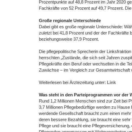
Prozentpunkte auf 48,8 Prozent im Jahr 2020 gest
Fachkräfte von 52 Prozent auf 49,7 Prozent. Die 
Große regionale Unterschiede
Dabei gibt es große regionale Unterschiede: Wäh
zuletzt bei 41,8 Prozent und der der Fachkräfte 
beziehungsweise 37,9 Prozent.
Die pflegepolitische Sprecherin der Linksfrakti
herrschten „Zustände, die sich seit Jahren zusp
Pflegekräfte den Beruf oder wechselten in die Tei
Zuwächse – im Vergleich zur Gesamtwirtschaft wei
Weiterlesen bei Ärztezeitung unter:
Link
Was steht in den Parteiprogrammen vor der W
Rund 1,2 Millionen Menschen sind zur Zeit bei Pf
3,7 Millionen Pflegebedürftige werden zu Hause be
werdende Gesellschaft braucht zum einen mehr qua
deren bessere Bezahlung, sie braucht eine seh
Pflege und sie braucht eine Pflegeversicherung,
Pflegenden angemessen mit Wohnangeboten und 