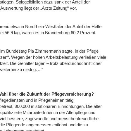
iegen. Spiegelbildlich dazu sank der Anteil der
Auswertung liegt der „Ärzte Zeitung“ vor.
rend etwa in Nordrhein-Westfalen der Anteil der Helfer
bei 56,9 lag, waren es in Brandenburg 60,2 Prozent
on im Bundestag Pia Zimmermann sagte, in der Pflege
itzen“. Wegen der hohen Arbeitsbelastung verließen viele
lzeit. Die Gehälter lägen – trotz überdurchschnittlicher
terhin zu niedrig. ..."
ahl über die Zukunft der Pflegeversicherung?
legediensten und in Pflegeheimen tätig.
treut, 900.000 in stationären Einrichtungen. Die älter
lifizierte MitarbeiterInnen in der Altenpflege und
r viel bessere, zugewandte und menschenfreundliche
 die Pflegende angemessen entlohnt und die zu
Leistungen ausstattet.