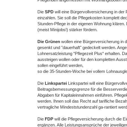
Die
SPD
will eine Bürgervollversicherung in der
einzahlen. Sie soll die Pflegekosten komplett dec
Stunden-Pflege in der eigenen Wohnung klären. 
(meist Minijobs!) stärker fördern.
Die Grünen
wollen eine Bürgerversicherung in de
gesenkt und "dauerhaft" gedeckelt werden. Angeh
Lohnersatzleistung “Pflegezeit Plus“ erhalten. Da
aussteigen wollen oder für den kompletten Aussti
sollen eingeführt werden,
so die 35-Stunden-Woche bei vollem Lohnausgle
Die
Linkspartei
Linkspartei will eine Bürgervollv
Beitragsbemessungsgrenze für die Besserverdien
Abgaben für Kapitaleinnahmen einführen. Pflegekr
werden. Ihnen soll das Recht auf tarifliche Beza
vertragliche Mindeststundenzahl ga-rantiert wer
Die
FDP
will die Pflegeversicherung durch die Ei
ergänzen. Alle Leistungsansprüche der jeweilige