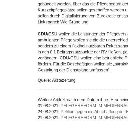
gebündelt werden, über das die Pflegebedürftig
Kurzzeitpflegeplätze sollen geschaffen werden u
sollen durch Digitalisierung von Bürokratie entla
Linkspartei: Wie Grüne und
CDU/CSU
wollen die Leistungen der Pflegevers
ambulanten Pflege wollen sie die die unterschie
sondern zu einem flexibel nutzbaren Paket schn
in den 0,1 Beitragssatzpunkte der RV fließen, (jäh
verlängern. CDU/CSU wollen eine betriebliche Pf
fördern. Für die Beschäftigten wollen sie „attrak
Gestaltung der Dienstpläne umfassen“.
Quelle: Ärztezeitung
Weitere Artikel, nach dem Datum ihres Erschei
31.08.2021:
PFLEGEREFORM IM MEDIENRAU
24.08.2021:
Petition gegen die Abschaffung der 
21.08.2021:
PFLEGEREFORM IM MEDIENRAU