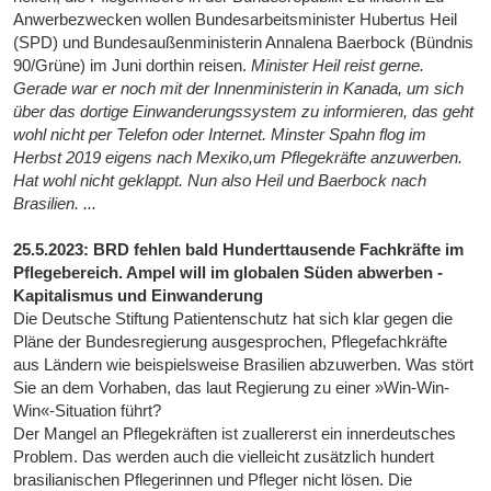
Anwerbezwecken wollen Bundesarbeitsminister Hubertus Heil
(SPD) und Bundesaußenministerin Annalena Baerbock (Bündnis
90/Grüne) im Juni dorthin reisen.
Minister Heil reist gerne.
Gerade war er noch mit der Innenministerin in Kanada, um sich
über das dortige Einwanderungssystem zu informieren, das geht
wohl nicht per Telefon oder Internet. Minster Spahn flog im
Herbst 2019 eigens nach Mexiko,um Pflegekräfte anzuwerben.
Hat wohl nicht geklappt. Nun also Heil und Baerbock nach
Brasilien. ...
25.5.2023: BRD fehlen bald Hunderttausende Fachkräfte im
Pflegebereich. Ampel will im globalen Süden abwerben -
Kapitalismus und Einwanderung
Die Deutsche Stiftung Patientenschutz hat sich klar gegen die
Pläne der Bundesregierung ausgesprochen, Pflegefachkräfte
aus Ländern wie beispielsweise Brasilien abzuwerben. Was stört
Sie an dem Vorhaben, das laut Regierung zu einer »Win-Win-
Win«-Situation führt?
Der Mangel an Pflegekräften ist zuallererst ein innerdeutsches
Problem. Das werden auch die vielleicht zusätzlich hundert
brasilianischen Pflegerinnen und Pfleger nicht lösen. Die