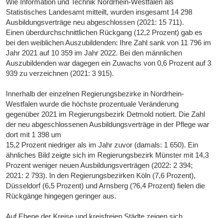
Wie Information und Technik Nordrhein-Westfalen als
Statistisches Landesamt mitteilt, wurden insgesamt 14 298
Ausbildungsverträge neu abgeschlossen (2021: 15 711).
Einen überdurchschnittlichen Rückgang (12,2 Prozent) gab es
bei den weiblichen Auszubildenden: Ihre Zahl sank von 11 796 im
Jahr 2021 auf 10 359 im Jahr 2022. Bei den männlichen
Auszubildenden war dagegen ein Zuwachs von 0,6 Prozent auf 3
939 zu verzeichnen (2021: 3 915).
Innerhalb der einzelnen Regierungsbezirke in Nordrhein-
Westfalen wurde die höchste prozentuale Veränderung
gegenüber 2021 im Regierungsbezirk Detmold notiert. Die Zahl
der neu abgeschlossenen Ausbildungsverträge in der Pflege war
dort mit 1 398 um
15,2 Prozent niedriger als im Jahr zuvor (damals: 1 650). Ein
ähnliches Bild zeigte sich im Regierungsbezirk Münster mit 14,3
Prozent weniger neuen Ausbildungsverträgen (2022: 2 394;
2021: 2 793). In den Regierungsbezirken Köln (7,6 Prozent),
Düsseldorf (6,5 Prozent) und Arnsberg (?6,4 Prozent) fielen die
Rückgänge hingegen geringer aus.
Auf Ebene der Kreise und kreisfreien Städte zeigen sich