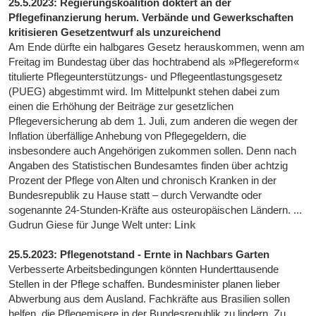
25.5.2023: Regierungskoalition doktert an der
Pflegefinanzierung herum. Verbände und Gewerkschaften
kritisieren Gesetzentwurf als unzureichend
Am Ende dürfte ein halbgares Gesetz herauskommen, wenn am
Freitag im Bundestag über das hochtrabend als »Pflegereform«
titulierte Pflegeunterstützungs- und Pflegeentlastungsgesetz
(PUEG) abgestimmt wird. Im Mittelpunkt stehen dabei zum
einen die Erhöhung der Beiträge zur gesetzlichen
Pflegeversicherung ab dem 1. Juli, zum anderen die wegen der
Inflation überfällige Anhebung von Pflegegeldern, die
insbesondere auch Angehörigen zukommen sollen. Denn nach
Angaben des Statistischen Bundesamtes finden über achtzig
Prozent der Pflege von Alten und chronisch Kranken in der
Bundesrepublik zu Hause statt – durch Verwandte oder
sogenannte 24-Stunden-Kräfte aus osteuropäischen Ländern. ...
Gudrun Giese für Junge Welt unter:
Link
25.5.2023: Pflegenotstand - Ernte in Nachbars Garten
Verbesserte Arbeitsbedingungen könnten Hunderttausende
Stellen in der Pflege schaffen. Bundesminister planen lieber
Abwerbung aus dem Ausland. Fachkräfte aus Brasilien sollen
helfen, die Pflegemisere in der Bundesrepublik zu lindern. Zu