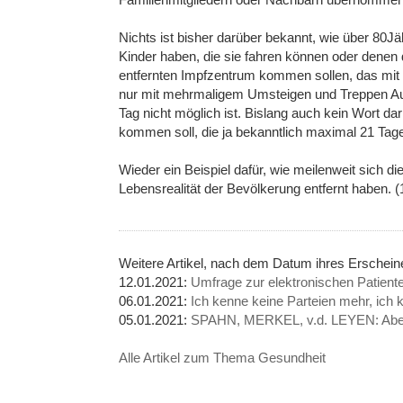
Nichts ist bisher darüber bekannt, wie über 80Jähr
Kinder haben, die sie fahren können oder denen d
entfernten Impfzentrum kommen sollen, das mit Ö
nur mit mehrmaligem Umsteigen und Treppen Au
Tag nicht möglich ist. Bislang auch kein Wort da
kommen soll, die ja bekanntlich maximal 21 Tage
Wieder ein Beispiel dafür, wie meilenweit sich d
Lebensrealität der Bevölkerung entfernt haben. (
Weitere Artikel, nach dem Datum ihres Erschei
12.01.2021:
Umfrage zur elektronischen Patien
06.01.2021:
Ich kenne keine Parteien mehr, ic
05.01.2021:
SPAHN, MERKEL, v.d. LEYEN: Aber s
Alle Artikel zum Thema Gesundheit