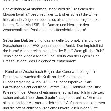
05.01.2021 - von Hanne Schweitzer
Der verhängte Ausnahmezustand wird die Erosionen der
Massenloyalität* beschleunigen ... Bisher scheint die Linke
hierzulande völlig konzeptionslos alles über sich ergehen zu
lassen. Dabei sind SIE, die Damen und Herren in den
verantwortlichen Positionen, so offensichtlich nackt!
Sebastian Balzter
bringt das aktuelle Corona-Erstimpfungs-
Geschehen in der FAS genau auf den Punkt: "Der Impfstoff ist
da: Hurra! Aber er reicht nicht für alle: Buh!" Wem gilt das Buh?
Jens Spahn, Angela Merkel und Ursula von der Leyen? Der
Presse ist dazu das Folgende zu entnehmen:
- Rund eine Woche nach Beginn der Corona-Impfungen in
Deutschland wächst die Kritik an der Strategie der
Bundesregierung. Auch SPD-Gesundheitspolitiker
Karl
Lauterbach
sieht deutliche Defizite. SPD-Fraktionsvize
Dirk
Wiese
griff den Gesundheitsminister scharf an: "Ich bin derzeit
schon entsetzt über
Jens Spahn
", sagte er t-online. "Er muss
als zuständiger Minister endlich seinen Aufgaben nachkommen
und die offensichtlichen Probleme unverzüglich in den Griff