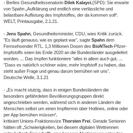
- Berlins Gesundheitssenatorin
Dilek Kalayci
,(SPD): Sie erwarte
von Spahn „Aufklärung und endlich eine verlässliche und
belastbare Auflistung des Impfstoffes, der da kommen soll“.
WELT, Printausgabe, 2.1.21.
-
Jens Spahn
, Gesundheitsminister, CDU, wies Kritik zurück.
"Es läuft genauso, wie es geplant war", sagte
Spahn
dem
Fernsehsender RTL. 1,3 Millionen Dosen des
BioNTech
-Pfizer-
Impfstoffs seien bis Ende 2020 an die Bundesländer ausgeliefert
worden. ... Das Impfen funktioniere "alles in allem auch gut. ...
"Dass es natürlich schöner wäre, mehr Impfstoff zu haben, das
steht außer Frage und genau darum bemühen wir uns".
Deutsche Welle, 3.1.21
- „Es macht stutzig, dass in einigen Bundesländern die
besonders gefährdeten Bevölkerungsgruppen direkt
angeschrieben werden, während sich in anderen Ländern die
Menschen selbst um einen Impftermin über Hotlines, online oder
per App bemühen müssen“,
kritisiert Unions-Fraktionsvize
Thorsten Frei
. Gerade Senioren
hätten oft „Schwierigkeiten, bei diesem digitalen Wettrennen