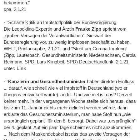
bekommen."
dpa, 2.1.21
- "Scharfe Kritik an Impfstoffpolitik der Bundesregierung
Die Leopoldina-Expertin und Ärztin
Frauke Zipp
spricht vom
„groben Versagen der Verantwortlichen“. Sie warf der
Bundesregierung vor, zu wenig Impfdosen beschafft zu haben.
WELT, Printausgabe, 2.1.21. und "Streit um Corona-Impfung"
(Zipp, Lauterbach, Gesundheitsministerin Niedersachsen, Carola
Reimann, SPD, Lars Klingbeil, SPD) Deutschlandfunk, 2.1.21
unter:
Link
- "
Kanzlerin und Gesundheitsminister
haben direkten Einfluss
... darauf, wie schnell wie viel Impfstoff in Deutschland (wo er
übrigens entwickelt wurde) landet. Und wie viel ist das? Derzeit
keiner mehr. In der vergangenen Woche stellte sich heraus, dass
bis zum 11. Januar nichts mehr geliefert werden würde, dann
erklärte das Gesundheitsministerium, man habe Stoff nun „wie
ursprünglich geplant“ für den 8. besorgt. Dabei war „ursprünglich“
der 4. geplant. Auf ein paar Tage scheint es nicht anzukommen.
... Nach dem Maskendebakel ist das das zweite Versagen der