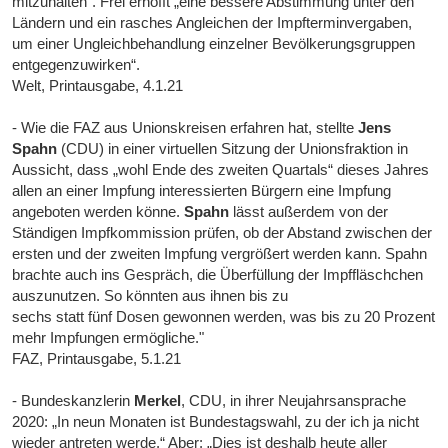
mitzuhalten“. Frei erhofft „eine bessere Abstimmung unter den
Ländern und ein rasches Angleichen der Impfterminvergaben,
um einer Ungleichbehandlung einzelner Bevölkerungsgruppen
entgegenzuwirken“.
Welt, Printausgabe, 4.1.21
- Wie die FAZ aus Unionskreisen erfahren hat, stellte
Jens
Spahn
(CDU) in einer virtuellen Sitzung der Unionsfraktion in
Aussicht, dass „wohl Ende des zweiten Quartals“ dieses Jahres
allen an einer Impfung interessierten Bürgern eine Impfung
angeboten werden könne.
Spahn
lässt außerdem von der
Ständigen Impfkommission prüfen, ob der Abstand zwischen der
ersten und der zweiten Impfung vergrößert werden kann. Spahn
brachte auch ins Gespräch, die Überfüllung der Impffläschchen
auszunutzen. So könnten aus ihnen bis zu
sechs statt fünf Dosen gewonnen werden, was bis zu 20 Prozent
mehr Impfungen ermögliche."
FAZ, Printausgabe, 5.1.21
- Bundeskanzlerin
Merkel
, CDU, in ihrer Neujahrsansprache
2020: „In neun Monaten ist Bundestagswahl, zu der ich ja nicht
wieder antreten werde.“ Aber: „Dies ist deshalb heute aller