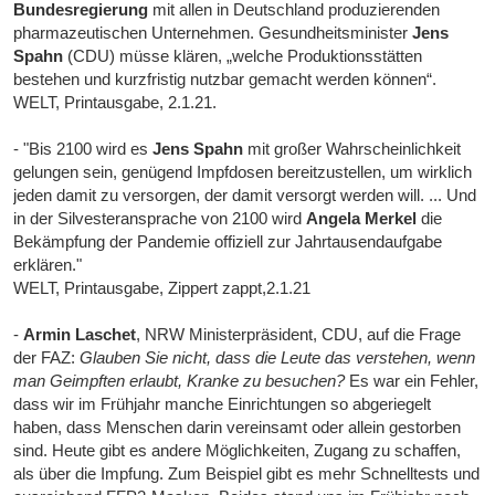
Bundesregierung
mit allen in Deutschland produzierenden
pharmazeutischen Unternehmen. Gesundheitsminister
Jens
Spahn
(CDU) müsse klären, „welche Produktionsstätten
bestehen und kurzfristig nutzbar gemacht werden können“.
WELT, Printausgabe, 2.1.21.
- "Bis 2100 wird es
Jens Spahn
mit großer Wahrscheinlichkeit
gelungen sein, genügend Impfdosen bereitzustellen, um wirklich
jeden damit zu versorgen, der damit versorgt werden will. ... Und
in der Silvesteransprache von 2100 wird
Angela Merkel
die
Bekämpfung der Pandemie offiziell zur Jahrtausendaufgabe
erklären."
WELT, Printausgabe, Zippert zappt,2.1.21
-
Armin Laschet
, NRW Ministerpräsident, CDU, auf die Frage
der FAZ:
Glauben Sie nicht, dass die Leute das verstehen, wenn
man Geimpften erlaubt, Kranke zu besuchen?
Es war ein Fehler,
dass wir im Frühjahr manche Einrichtungen so abgeriegelt
haben, dass Menschen darin vereinsamt oder allein gestorben
sind. Heute gibt es andere Möglichkeiten, Zugang zu schaffen,
als über die Impfung. Zum Beispiel gibt es mehr Schnelltests und