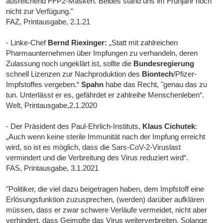
ausreichend FFP2-Masken. Beides stand uns im Frühjahr noch
nicht zur Verfügung."
FAZ, Printausgabe, 2.1.21
- Linke-Chef
Bernd Riexinger:
„Statt mit zahlreichen
Pharmaunternehmen über Impfungen zu verhandeln, deren
Zulassung noch ungeklärt ist, sollte die
Bundesregierung
schnell Lizenzen zur Nachproduktion des
Biontech
/Pfizer-
Impfstoffes vergeben.“
Spahn
habe das Recht, "genau das zu
tun. Unterlässt er es, gefährdet er zahlreihe Menschenleben“.
Welt, Printausgabe,2.1.2020
- Der Präsident des Paul-Ehrlich-Instituts,
Klaus Cichutek
:
„Auch wenn keine sterile Immunität nach der Impfung erreicht
wird, so ist es möglich, dass die Sars-CoV-2-Viruslast
vermindert und die Verbreitung des Virus reduziert wird“.
FAS, Printausgabe, 3.1.2021
"Politiker, die viel dazu beigetragen haben, dem Impfstoff eine
Erlösungsfunktion zuzusprechen, (werden) darüber aufklären
müssen, dass er zwar schwere Verläufe vermeidet, nicht aber
verhindert, dass Geimpfte das Virus weiterverbreiten. Solange