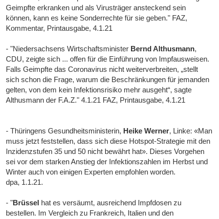
Geimpfte erkranken und als Virusträger ansteckend sein
können, kann es keine Sonderrechte für sie geben." FAZ,
Kommentar, Printausgabe, 4.1.21
- "Niedersachsens Wirtschaftsminister
Bernd Althusmann
,
CDU, zeigte sich ... offen für die Einführung von Impfausweisen.
Falls Geimpfte das Coronavirus nicht weiterverbreiten, „stellt
sich schon die Frage, warum die Beschränkungen für jemanden
gelten, von dem kein Infektionsrisiko mehr ausgeht“, sagte
Althusmann der F.A.Z." 4.1.21 FAZ, Printausgabe, 4.1.21
- Thüringens Gesundheitsministerin,
Heike Werner
, Linke: «Man
muss jetzt feststellen, dass sich diese Hotspot-Strategie mit den
Inzidenzstufen 35 und 50 nicht bewährt hat». Dieses Vorgehen
sei vor dem starken Anstieg der Infektionszahlen im Herbst und
Winter auch von einigen Experten empfohlen worden.
dpa, 1.1.21.
- "
Brüssel
hat es versäumt, ausreichend Impfdosen zu
bestellen. Im Vergleich zu Frankreich, Italien und den