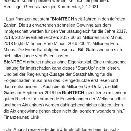
ebenfalls schnell geliefert werden, sei nicht eingetroffen."
Reutlinger Generalanzeiger, Kommentar, 2.1.2021
- Laut finanzen.net steht "
BioNTECH
seit Jahren in den tiefroten
Zahlen. Die zu erwartenden schnellen Gewinne aus dem
Impfgeschäft werden für den Verlustausgleich für die Jahre 2017,
2018, 2019 eventuell reichen: 2017 96,61 Millionen Euro Minus,
2018 56,65 Millionen Euro Minus, 2019 200,41 Millionen Euro
Minus. Die Fremdkapitalgeber wie u.a.
Bill Gates
werden sich
nicht allzu lange vertrösten lassen.
BioNTECH
arbeitet nahezu ohne Eigenkapital. Eine umfassende
Haftung für Impfschäden kann dieses “Start-Up” nicht leisten.
Und bei der Regierungs-Zusage der Staatshaftung für die
Folgeschäden muss man das Kleingedruckte erst lesen und
dann entscheiden ... Auch die 55 Millionen US-Dollar, die
Bill
Gates
im September 2019 bei
BioNTECH
investierte (mit einem
guten Riecher für kommende Entwicklungen der Weltgesundheit
und beim Aktienkurs) werden dahingehend nichts nützen, denn
die Aktiengewinne gehen eben nicht da- sondern woanders hin."
Finanzen.net:
Link
- „Im August reservierte die
EU
Impfstoffdosen beim britisch-