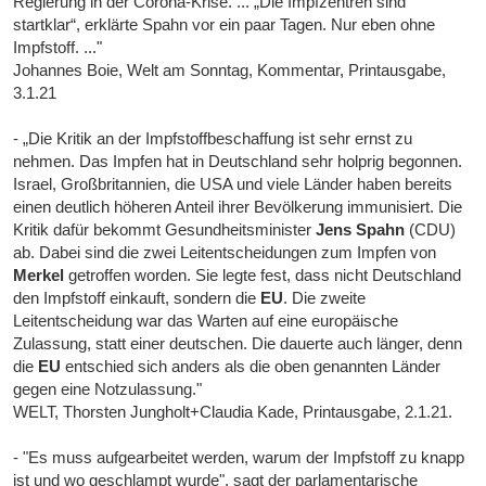
Regierung in der Corona-Krise. ... „Die Impfzentren sind
startklar“, erklärte Spahn vor ein paar Tagen. Nur eben ohne
Impfstoff. ..."
Johannes Boie, Welt am Sonntag, Kommentar, Printausgabe,
3.1.21
- „Die Kritik an der Impfstoffbeschaffung ist sehr ernst zu
nehmen. Das Impfen hat in Deutschland sehr holprig begonnen.
Israel, Großbritannien, die USA und viele Länder haben bereits
einen deutlich höheren Anteil ihrer Bevölkerung immunisiert. Die
Kritik dafür bekommt Gesundheitsminister
Jens Spahn
(CDU)
ab. Dabei sind die zwei Leitentscheidungen zum Impfen von
Merkel
getroffen worden. Sie legte fest, dass nicht Deutschland
den Impfstoff einkauft, sondern die
EU
. Die zweite
Leitentscheidung war das Warten auf eine europäische
Zulassung, statt einer deutschen. Die dauerte auch länger, denn
die
EU
entschied sich anders als die oben genannten Länder
gegen eine Notzulassung."
WELT, Thorsten Jungholt+Claudia Kade, Printausgabe, 2.1.21.
- "Es muss aufgearbeitet werden, warum der Impfstoff zu knapp
ist und wo geschlampt wurde", sagt der parlamentarische