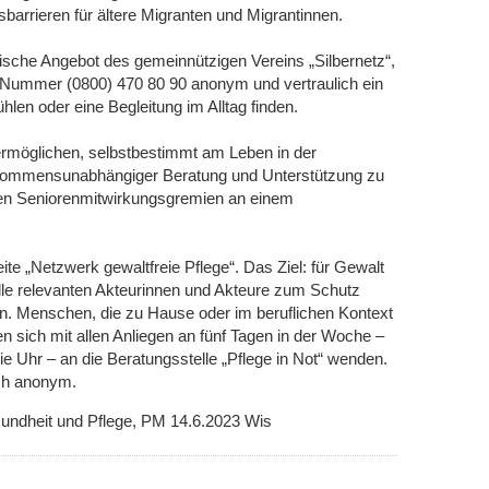
arrieren für ältere Migranten und Migrantinnen.
nische Angebot des gemeinnützigen Vereins „Silbernetz“,
n Nummer (0800) 470 80 90 anonym und vertraulich ein
len oder eine Begleitung im Alltag finden.
 ermöglichen, selbstbestimmt am Leben in der
kommensunabhängiger Beratung und Unterstützung zu
t den Seniorenmitwirkungsgremien an einem
te „Netzwerk gewaltfreie Pflege“. Das Ziel: für Gewalt
 alle relevanten Akteurinnen und Akteure zum Schutz
. Menschen, die zu Hause oder im beruflichen Kontext
en sich mit allen Anliegen an fünf Tagen in der Woche –
e Uhr – an die Beratungsstelle „Pflege in Not“ wenden.
sch anonym.
sundheit und Pflege, PM 14.6.2023 Wis