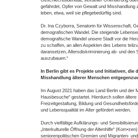
gefährdet, Opfer von Gewalt und Misshandlung z
leben, etwa, weil sie pflegebedürftig sind.
Dr. Ina Czyborra, Senatorin für Wissenschaft, Ge
demografischen Wandel. Die steigende Lebenserwar
demografische Wandel unsere Stadt vor die Her
zu schaffen, an allen Aspekten des Lebens teilz
daransetzen, Altersdiskriminierung ab- und den
auszubauen.“
In Berlin gibt es Projekte und Initiativen, di
Misshandlung älterer Menschen entgegenzuw
Im August 2021 haben das Land Berlin und der Mal
Hausbesuche“ gestartet. Hierdurch sollen älter
Freizeitgestaltung, Bildung und Gesundheitsför
und Lebensqualität im Alter gefördert werden.
Durch vielfältige Aufklärungs- und Sensibilisie
„Interkulturelle Öffnung der Altenhilfe“ (Kom•ze
seniorenpolitischen Gremien und Migranten- und 