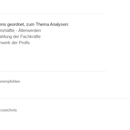
nens geordnet, zum Thema Analysen:
shälfte - Älterwerden
ahlung der Fachkräfte
werk der Profis
terempfehlen
erzeichnis