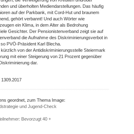
kenden und überholten Mediendarstellungen. Das häufig
enioren auf der Parkbank, mit Cord-Hut und braunem
ehend, gehört verbannt! Und auch Wörter wie
zeugen ein Klima, in dem Alter als Bedrohung
ele Gesichter. Der Pensionistenverband zeigt sie auf
stenverband die Aufnahme des Diskriminierungsverbot in
“, so PVÖ-Präsident Karl Blecha.
m kürzlich von der Antidiskriminierungsstelle Steiermark
inierung mit einer Steigerung von 21 Prozent gegenüber
 Diskriminierung dar.
M 1309.2017
inens geordnet, zum Thema Image:
dstrategie und Jugend-Check
eilnehmer: Bevorzugt 40 +