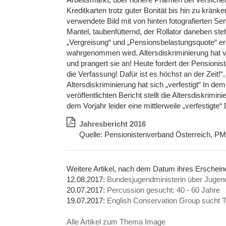
Kreditkarten trotz guter Bonität bis hin zu krän
verwendete Bild mit von hinten fotografierten S
Mantel, taubenfütternd, der Rollator daneben st
„Vergreisung“ und „Pensionsbelastungsquote“ er
wahrgenommen wird. Altersdiskriminierung hat vi
und prangert sie an! Heute fordert der Pensioni
die Verfassung! Dafür ist es höchst an der Zeit!
Altersdiskriminierung hat sich „verfestigt“ In de
veröffentlichten Bericht stellt die Altersdiskrim
dem Vorjahr leider eine mittlerweile „verfestigte“
Jahresbericht 2016
Quelle: Pensionistenverband Österreich, P
Weitere Artikel, nach dem Datum ihres Ersche
12.08.2017:
Bundesjugendministerin über Jugen
20.07.2017:
Percussion gesucht: 40 - 60 Jahre
19.07.2017:
English Conservation Group sucht T
Alle Artikel zum Thema Image