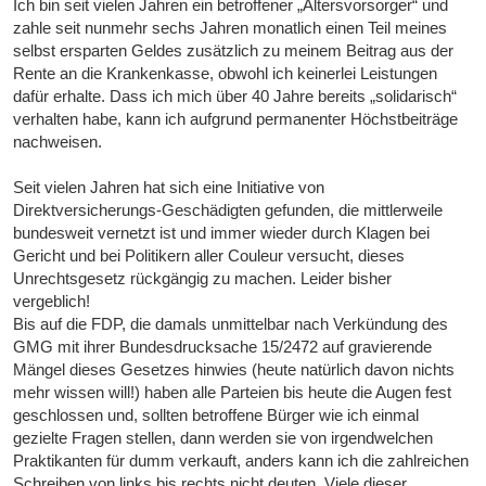
Ich bin seit vielen Jahren ein betroffener „Altersvorsorger“ und
zahle seit nunmehr sechs Jahren monatlich einen Teil meines
selbst ersparten Geldes zusätzlich zu meinem Beitrag aus der
Rente an die Krankenkasse, obwohl ich keinerlei Leistungen
dafür erhalte. Dass ich mich über 40 Jahre bereits „solidarisch“
verhalten habe, kann ich aufgrund permanenter Höchstbeiträge
nachweisen.
Seit vielen Jahren hat sich eine Initiative von
Direktversicherungs-Geschädigten gefunden, die mittlerweile
bundesweit vernetzt ist und immer wieder durch Klagen bei
Gericht und bei Politikern aller Couleur versucht, dieses
Unrechtsgesetz rückgängig zu machen. Leider bisher
vergeblich!
Bis auf die FDP, die damals unmittelbar nach Verkündung des
GMG mit ihrer Bundesdrucksache 15/2472 auf gravierende
Mängel dieses Gesetzes hinwies (heute natürlich davon nichts
mehr wissen will!) haben alle Parteien bis heute die Augen fest
geschlossen und, sollten betroffene Bürger wie ich einmal
gezielte Fragen stellen, dann werden sie von irgendwelchen
Praktikanten für dumm verkauft, anders kann ich die zahlreichen
Schreiben von links bis rechts nicht deuten. Viele dieser