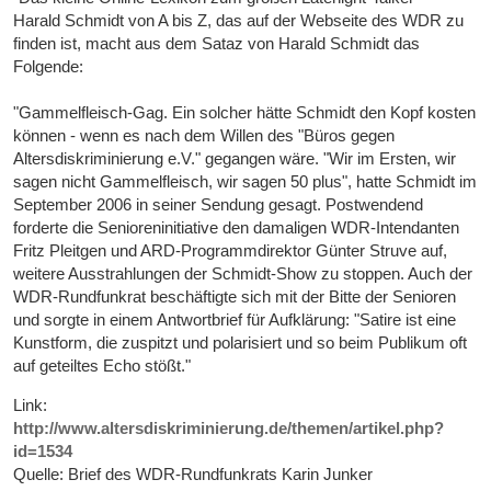
Harald Schmidt von A bis Z, das auf der Webseite des WDR zu
finden ist, macht aus dem Sataz von Harald Schmidt das
Folgende:
"Gammelfleisch-Gag. Ein solcher hätte Schmidt den Kopf kosten
können - wenn es nach dem Willen des "Büros gegen
Altersdiskriminierung e.V." gegangen wäre. "Wir im Ersten, wir
sagen nicht Gammelfleisch, wir sagen 50 plus", hatte Schmidt im
September 2006 in seiner Sendung gesagt. Postwendend
forderte die Senioreninitiative den damaligen WDR-Intendanten
Fritz Pleitgen und ARD-Programmdirektor Günter Struve auf,
weitere Ausstrahlungen der Schmidt-Show zu stoppen. Auch der
WDR-Rundfunkrat beschäftigte sich mit der Bitte der Senioren
und sorgte in einem Antwortbrief für Aufklärung: "Satire ist eine
Kunstform, die zuspitzt und polarisiert und so beim Publikum oft
auf geteiltes Echo stößt."
Link:
http://www.altersdiskriminierung.de/themen/artikel.php?
id=1534
Quelle: Brief des WDR-Rundfunkrats Karin Junker