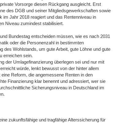
 private Vorsorge diesen Rückgang ausgleicht. Erst
e des DGB und seiner Mitgliedsgewerkschaften sowie
ik im Jahr 2018 reagiert und das Rentenniveau in
 Niveau zumindest stabilisiert.
ng und Bundestag entscheiden müssen, wie es nach 2031
matik oder die Personenzahl in bestimmten
ng des Wohlstands, um gute Arbeit, gute Löhne und gute
 erreichen sein.
ung der Umlagefinanzierung überlegen sei und nur mit
rreicht würde, lenkt bewusst von der hinter allem
tzt eine Reform, die angemessene Renten in den
chte Finanzierung klar benennt und adressiert, wer sie
rdurchschnittliche Sicherungsniveau in Deutschland im
en.
e zukunftsfähige und tragfähige Alterssicherung für