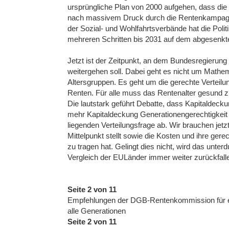
ursprüngliche Plan von 2000 aufgehen, dass die
nach massivem Druck durch die Rentenkampagn
der Sozial- und Wohlfahrtsverbände hat die Polit
mehreren Schritten bis 2031 auf dem abgesenkten
Jetzt ist der Zeitpunkt, an dem Bundesregieru
weitergehen soll. Dabei geht es nicht um Mathe
Altersgruppen. Es geht um die gerechte Verteilu
Renten. Für alle muss das Rentenalter gesund zu
Die lautstark geführt Debatte, dass Kapitaldeck
mehr Kapitaldeckung Generationengerechtigkeit e
liegenden Verteilungsfrage ab. Wir brauchen je
Mittelpunkt stellt sowie die Kosten und ihre gere
zu tragen hat. Gelingt dies nicht, wird das unte
Vergleich der EULänder immer weiter zurückfall
Seite 2 von 11
Empfehlungen der DGB-Rentenkommission für ein
alle Generationen
Seite 2 von 11