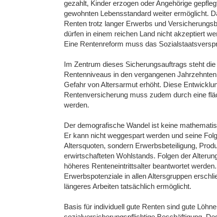
gezahlt, Kinder erzogen oder Angehörige gepfleg
gewohnten Lebensstandard weiter ermöglicht. Da
Renten trotz langer Erwerbs und Versicherungsb
dürfen in einem reichen Land nicht akzeptiert we
Eine Rentenreform muss das Sozialstaatsverspr
Im Zentrum dieses Sicherungsauftrags steht di
Rentenniveaus in den vergangenen Jahrzehnten h
Gefahr von Altersarmut erhöht. Diese Entwicklun
Rentenversicherung muss zudem durch eine fläc
werden.
Der demografische Wandel ist keine mathematisc
Er kann nicht weggespart werden und seine Folgen
Altersquoten, sondern Erwerbsbeteiligung, Produk
erwirtschafteten Wohlstands. Folgen der Alterung
höheres Renteneintrittsalter beantwortet werden. 
Erwerbspotenziale in allen Altersgruppen erschl
längeres Arbeiten tatsächlich ermöglicht.
Basis für individuell gute Renten sind gute Löhn
sozialversicherungspflichtige Beschäftigung. De