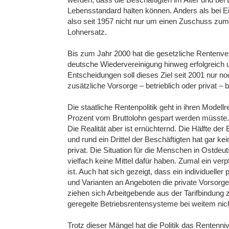
Lebensstandard halten können. Anders als bei E
also seit 1957 nicht nur um einen Zuschuss zum
Lohnersatz.
Bis zum Jahr 2000 hat die gesetzliche Rentenver
deutsche Wiedervereinigung hinweg erfolgreich u
Entscheidungen soll dieses Ziel seit 2001 nur n
zusätzliche Vorsorge – betrieblich oder privat – 
Die staatliche Rentenpolitik geht in ihren Model
Prozent vom Bruttolohn gespart werden müsste.
Die Realität aber ist ernüchternd. Die Hälfte der
und rund ein Drittel der Beschäftigten hat gar ke
privat. Die Situation für die Menschen in Ostdeut
vielfach keine Mittel dafür haben. Zumal ein ver
ist. Auch hat sich gezeigt, dass ein individueller 
und Varianten an Angeboten die private Vorsorge
ziehen sich Arbeitgebende aus der Tarifbindung 
geregelte Betriebsrentensysteme bei weitem nich
Trotz dieser Mängel hat die Politik das Rentenn