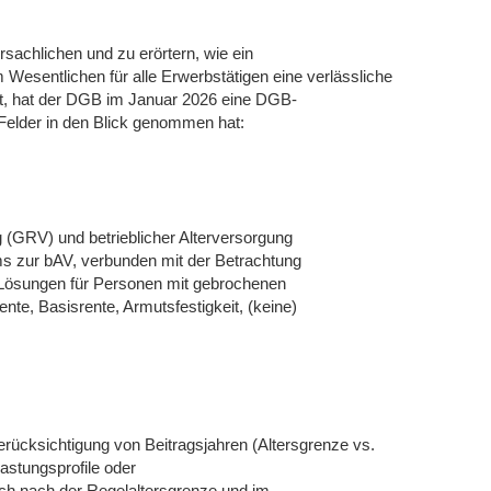
sachlichen und zu erörtern, wie ein
esentlichen für alle Erwerbstätigen eine verlässliche
t, hat der DGB im Januar 2026 eine DGB-
 Felder in den Blick genommen hat:
 (GRV) und betrieblicher Alterversorgung
ms zur bAV, verbunden mit der Betrachtung
 Lösungen für Personen mit gebrochenen
nte, Basisrente, Armutsfestigkeit, (keine)
ücksichtigung von Beitragsjahren (Altersgrenze vs.
lastungsprofile oder
uch nach der Regelaltersgrenze und im