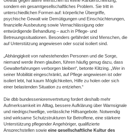
Gewalt gegen ältere Menschen ist keine Randerscheinung,
sondern ein gesamtgesellschaftliches Problem. Sie tritt in
unterschiedlichen Formen auf: körperliche Übergriffe,
psychische Gewalt wie Demütigungen und Einschüchterungen,
finanzielle Ausbeutung sowie Vernachlässigung oder
entwürdigende Behandlung – auch in Pflege- und
Betreuungssituationen. Besonders gefährdet sind Menschen, die
auf Unterstützung angewiesen oder sozial isoliert sind.
„Abhängigkeit von nahestehenden Personen und die Sorge,
niemand werde ihnen glauben, führen häufig genug dazu, dass
Gewalterfahrungen verborgen bleiben“, betonte Klitzing. „Wer in
seiner Mobilität eingeschränkt, auf Pflege angewiesen ist oder
isoliert lebt, hat kaum Möglichkeiten, Hilfe zu holen oder sich
einer belastenden Situation zu entziehen.“
Die dbb bundesseniorenvertretung fordert deshalb mehr
Aufmerksamkeit im Alltag, bessere Aufklärung über Warnsignale
und niedrigschwellige, verlässliche Hilfsangebote. Notwendig
sind wirksame Schutzstrukturen für Betroffene, eine stärkere
Unterstützung pflegender Angehöriger, qualifizierte
Ansprechstellen sowie
eine gesellschaftliche Kultur des