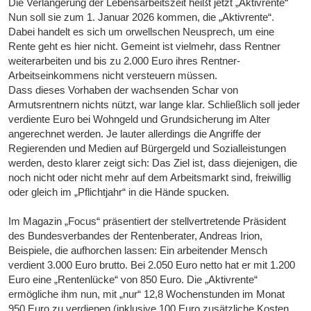
Die Verlängerung der Lebensarbeitszeit heißt jetzt „Aktivrente“
Nun soll sie zum 1. Januar 2026 kommen, die „Aktivrente“.
Dabei handelt es sich um orwellschen Neusprech, um eine
Rente geht es hier nicht. Gemeint ist vielmehr, dass Rentner
weiterarbeiten und bis zu 2.000 Euro ihres Rentner-
Arbeitseinkommens nicht versteuern müssen.
Dass dieses Vorhaben der wachsenden Schar von
Armutsrentnern nichts nützt, war lange klar. Schließlich soll jeder
verdiente Euro bei Wohngeld und Grundsicherung im Alter
angerechnet werden. Je lauter allerdings die Angriffe der
Regierenden und Medien auf Bürgergeld und Sozialleistungen
werden, desto klarer zeigt sich: Das Ziel ist, dass diejenigen, die
noch nicht oder nicht mehr auf dem Arbeitsmarkt sind, freiwillig
oder gleich im „Pflichtjahr“ in die Hände spucken.
Im Magazin „Focus“ präsentiert der stellvertretende Präsident
des Bundesverbandes der Rentenberater, Andreas Irion,
Beispiele, die aufhorchen lassen: Ein arbeitender Mensch
verdient 3.000 Euro brutto. Bei 2.050 Euro netto hat er mit 1.200
Euro eine „Rentenlücke“ von 850 Euro. Die „Aktivrente“
ermögliche ihm nun, mit „nur“ 12,8 Wochenstunden im Monat
950 Euro zu verdienen (inklusive 100 Euro zusätzliche Kosten