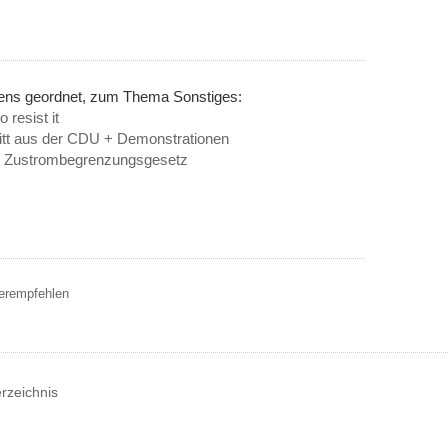
nens geordnet, zum Thema Sonstiges:
 resist it
itt aus der CDU + Demonstrationen
m Zustrombegrenzungsgesetz
terempfehlen
erzeichnis