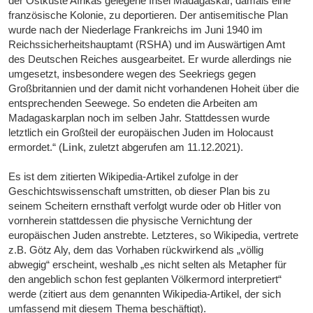
der Ostküste Afrikas gelegene Insel Madagaskar, damals eine
französische Kolonie, zu deportieren. Der antisemitische Plan
wurde nach der Niederlage Frankreichs im Juni 1940 im
Reichssicherheitshauptamt (RSHA) und im Auswärtigen Amt
des Deutschen Reiches ausgearbeitet. Er wurde allerdings nie
umgesetzt, insbesondere wegen des Seekriegs gegen
Großbritannien und der damit nicht vorhandenen Hoheit über die
entsprechenden Seewege. So endeten die Arbeiten am
Madagaskarplan noch im selben Jahr. Stattdessen wurde
letztlich ein Großteil der europäischen Juden im Holocaust
ermordet.“ (
Link
, zuletzt abgerufen am 11.12.2021).
Es ist dem zitierten Wikipedia-Artikel zufolge in der
Geschichtswissenschaft umstritten, ob dieser Plan bis zu
seinem Scheitern ernsthaft verfolgt wurde oder ob Hitler von
vornherein stattdessen die physische Vernichtung der
europäischen Juden anstrebte. Letzteres, so Wikipedia, vertrete
z.B. Götz Aly, dem das Vorhaben rückwirkend als „völlig
abwegig“ erscheint, weshalb „es nicht selten als Metapher für
den angeblich schon fest geplanten Völkermord interpretiert“
werde (zitiert aus dem genannten Wikipedia-Artikel, der sich
umfassend mit diesem Thema beschäftigt).