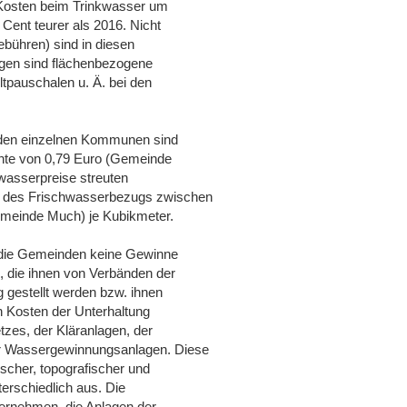
 Kosten beim Trinkwasser um
Cent teurer als 2016. Nicht
bühren) sind in diesen
ogen sind flächenbezogene
tpauschalen u. Ä. bei den
 den einzelnen Kommunen sind
ichte von 0,79 Euro (Gemeinde
bwasserpreise streuten
 des Frischwasserbezugs zwischen
meinde Much) je Kubikmeter.
 die Gemeinden keine Gewinne
, die ihnen von Verbänden der
gestellt werden bzw. ihnen
en Kosten der Unterhaltung
zes, der Kläranlagen, der
r Wassergewinnungsanlagen. Diese
ischer, topografischer und
terschiedlich aus. Die
ternehmen, die Anlagen der