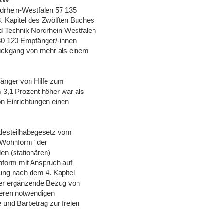
rdrhein-Westfalen 57 135
. Kapitel des Zwölften Buches
d Technik Nordrhein-Westfalen
 30 120 Empfänger/-innen
Rückgang von mehr als einem
änger von Hilfe zum
 3,1 Prozent höher war als
on Einrichtungen einen
ndesteilhabegesetz vom
 Wohnform” der
den (stationären)
nform mit Anspruch auf
ung nach dem 4. Kapitel
 der ergänzende Bezug von
teren notwendigen
e und Barbetrag zur freien