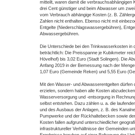
mitteilt, waren damit die verbrauchsabhängigen
drei Cent günstiger und beim Abwasser um zwei 
vom Verbrauch abhängige Kosten (z. B. Zählerge
Zahlen nicht enthalten. Ebenso nicht mit einbez
Entgelte (Niederschlagswassergebühren), Entgel
Abwassergebühren.
Die Unterschiede bei den Trinkwasserkosten in
beträchtlich: Die Preisspanne je Kubikmeter re
Hövelhof) bis 3,02 Euro (Stadt Solingen). Die A
Anfang 2019 in der Bemessung nach der Menge
1,07 Euro (Gemeinde Reken) und 5,55 Euro (Ge
Mit den Wasser- und Abwasserentgelten dürfen
erzielen, sondern haben alle Kosten abzudecken
Wasserversorgung und -entsorgung in Rechnung 
selbst entstehen. Dazu zählen u. a. die laufend
und des Ausbaus der Anlagen, z. B. des Kanalnet
Pumpwerke und der Rückhaltebecken sowie de
Kosten fallen aufgrund unterschiedlicher geograf
infrastruktureller Verhältnisse der Gemeinden un
Ergebnisse beruhen auf einer Befragung der Un