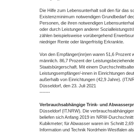
Die Hilfe zum Lebensunterhalt soll den für das
Existenzminimum notwendigen Grundbedarf deck
Personen, die ihren notwendigen Lebensunterhalt
oder durch Leistungen anderer Sozialleistungst
zählen beispielsweise vorübergehend Erwerbsunf
niedriger Rente oder längerfristig Erkrankte.
Von den Empfänger(inn)en waren 51,6 Prozent w
männlich. 86,7 Prozent der Leistungsbeziehend
Staatsbürgerschaft. Mit einem Durchschnittsalt
Leistungsempfänger/-innen in Einrichtungen deutli
außerhalb von Einrichtungen (42,9 Jahre). (IT.
Düsseldorf, den 23. Juli 2021
-------
Verbrauchsabhängige Trink- und Abwasserpr
Düsseldorf (IT.NRW). Die verbrauchsabhängigen
beliefen sich Anfang 2019 im NRW-Durchschnitt 
Kubikmeter; für Abwasser waren im Schnitt 2,69 
Information und Technik Nordrhein-Westfalen al