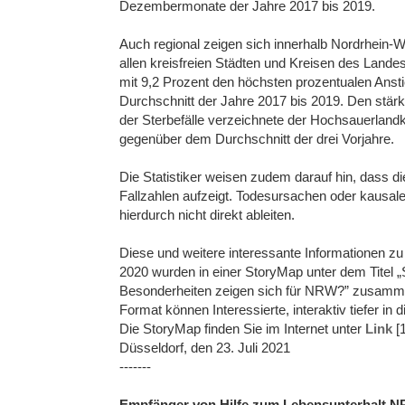
Dezembermonate der Jahre 2017 bis 2019.
Auch regional zeigen sich innerhalb Nordrhein-
allen kreisfreien Städten und Kreisen des Land
mit 9,2 Prozent den höchsten prozentualen Anst
Durchschnitt der Jahre 2017 bis 2019. Den stä
der Sterbefälle verzeichnete der Hochsauerlandk
gegenüber dem Durchschnitt der drei Vorjahre.
Die Statistiker weisen zudem darauf hin, dass die 
Fallzahlen aufzeigt. Todesursachen oder kaus
hierdurch nicht direkt ableiten.
Diese und weitere interessante Informationen zu
2020 wurden in einer StoryMap unter dem Titel „
Besonderheiten zeigen sich für NRW?” zusammeng
Format können Interessierte, interaktiv tiefer in
Die StoryMap finden Sie im Internet unter
Link
[1
Düsseldorf, den 23. Juli 2021
-------
Empfänger von Hilfe zum Lebensunterhalt 