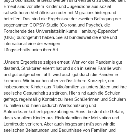
psychosomatische Beschwerden sind verstärkt zu beobachten.
Erneut sind vor allem Kinder und Jugendliche aus sozial
schwächeren Verhältnissen oder mit Migrationshintergrund
betroffen. Das sind die Ergebnisse der zweiten Befragung der
sogenannten COPSY-Studie (Co rona und Psyche), die
Forschende des Universitätsklinikums Hamburg-Eppendorf
(UKE) durchgeführt haben. Sie ist bundesweit die erste und
international eine der wenigen
Längsschnittstudien ihrer Art.
„Unsere Ergebnisse zeigen erneut: Wer vor der Pandemie gut
dastand, Strukturen erlernt hat und sich in seiner Familie wohl
und gut aufgehoben fühlt, wird auch gut durch die Pandemie
kommen. Wir brauchen aber verlässlichere Konzepte, um
insbesondere Kinder aus Risikofamilien zu unterstützen und ihre
seelische Gesundheit zu stärken. Hier sind auch die Schulen
gefragt, regelmäßig Kontakt zu ihren Schülerinnen und Schülern
zu halten und ihnen dadurch Wertschätzung und
Aufmerksamkeit entgegenzubringen. Sonst besteht die Gefahr,
dass vor allem Kinder aus Risikofamilien ihre Motivation und
Lernfreude verlieren. Aber auch insgesamt müssen wir die
seelischen Belastungen und Bedürfnisse von Familien und