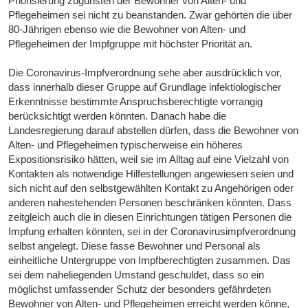
Priorisierung zugunsten der Bewohner von Alten- und
Pflegeheimen sei nicht zu beanstanden. Zwar gehörten die über
80-Jährigen ebenso wie die Bewohner von Alten- und
Pflegeheimen der Impfgruppe mit höchster Priorität an.
Die Coronavirus-Impfverordnung sehe aber ausdrücklich vor,
dass innerhalb dieser Gruppe auf Grundlage infektiologischer
Erkenntnisse bestimm­te Anspruchsberechtigte vorrangig
berücksichtigt werden könnten. Danach habe die
Landesregierung darauf abstellen dürfen, dass die Bewohner von
Alten- und Pflege­heimen typischerweise ein höheres
Expositionsrisiko hätten, weil sie im Alltag auf eine Vielzahl von
Kontakten als notwendige Hilfestellungen angewiesen seien und
sich nicht auf den selbstgewählten Kontakt zu Angehörigen oder
anderen naheste­henden Personen beschränken könnten. Dass
zeitgleich auch die in diesen Einrich­tungen tätigen Personen die
Impfung erhalten könnten, sei in der Coronavirusimpf­verordnung
selbst angelegt. Diese fasse Bewohner und Personal als
einheitliche Untergruppe von Impfberechtigten zusammen. Das
sei dem naheliegenden Umstand geschuldet, dass so ein
möglichst umfassender Schutz der besonders gefährdeten
Bewohner von Alten- und Pflegeheimen erreicht werden könne,