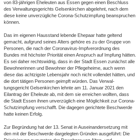
von 83-jährigen Eheleuten aus Essen gegen einen Beschluss
des Verwaltungsgerichts Gelsenkirchen abge­lehnt, nach dem
diese keine unverzügliche Corona-Schutzimpfung beanspruchen
können.
Das im eigenen Hausstand lebende Ehepaar hatte geltend
gemacht, aufgrund seines Alters gehöre es zu der Gruppe von
Personen, die nach der Coronavirus-Impfverordnung des
Bundes mit höchster Priorität einen Anspruch auf Impfung hät­ten.
Es sei daher rechtswidrig, dass in der Stadt Essen zunächst alle
Bewohnerinnen und Be­wohner der Pflegeheime, auch wenn
diese das achtzigste Lebensjahr noch nicht vollendet hätten, und
die dort tätigen Personen geimpft würden. Das Verwal­
tungsgericht Gelsenkirchen lehnte am 11. Januar 2021 den
Eilantrag der Eheleute ab, mit dem sie erreichen wollten, dass
die Stadt Essen ihnen unverzüglich eine Möglichkeit zur Corona-
Schutzimpfung verschafft. Die dagegen gerichtete Be­schwerde
hatte keinen Erfolg.
Zur Begründung hat der 13. Senat in Auseinandersetzung mit
den mit der Beschwer­de dargelegten Gründen ausgeführt: Die