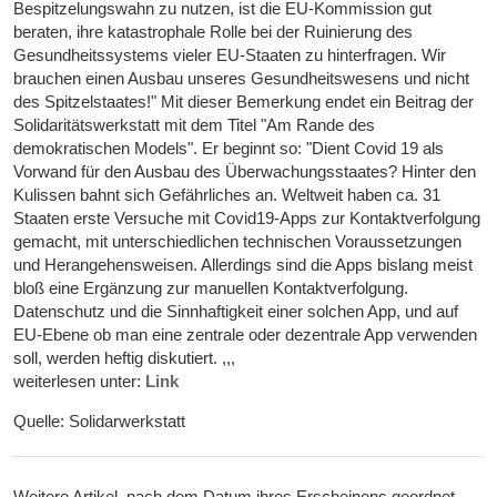
Bespitzelungswahn zu nutzen, ist die EU-Kommission gut
beraten, ihre katastrophale Rolle bei der Ruinierung des
Gesundheitssystems vieler EU-Staaten zu hinterfragen. Wir
brauchen einen Ausbau unseres Gesundheitswesens und nicht
des Spitzelstaates!" Mit dieser Bemerkung endet ein Beitrag der
Solidaritätswerkstatt mit dem Titel "Am Rande des
demokratischen Models". Er beginnt so: "Dient Covid 19 als
Vorwand für den Ausbau des Überwachungsstaates? Hinter den
Kulissen bahnt sich Gefährliches an. Weltweit haben ca. 31
Staaten erste Versuche mit Covid19-Apps zur Kontaktverfolgung
gemacht, mit unterschiedlichen technischen Voraussetzungen
und Herangehensweisen. Allerdings sind die Apps bislang meist
bloß eine Ergänzung zur manuellen Kontaktverfolgung.
Datenschutz und die Sinnhaftigkeit einer solchen App, und auf
EU-Ebene ob man eine zentrale oder dezentrale App verwenden
soll, werden heftig diskutiert. ,,,
weiterlesen unter:
Link
Quelle: Solidarwerkstatt
Weitere Artikel, nach dem Datum ihres Erscheinens geordnet,