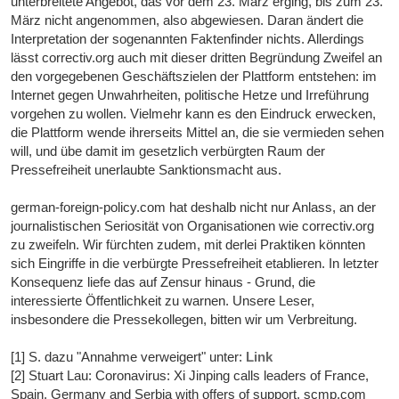
unterbreitete Angebot, das vor dem 23. März erging, bis zum 23.
März nicht angenommen, also abgewiesen. Daran ändert die
Interpretation der sogenannten Faktenfinder nichts. Allerdings
lässt correctiv.org auch mit dieser dritten Begründung Zweifel an
den vorgegebenen Geschäftszielen der Plattform entstehen: im
Internet gegen Unwahrheiten, politische Hetze und Irreführung
vorgehen zu wollen. Vielmehr kann es den Eindruck erwecken,
die Plattform wende ihrerseits Mittel an, die sie vermieden sehen
will, und übe damit im gesetzlich verbürgten Raum der
Pressefreiheit unerlaubte Sanktionsmacht aus.
german-foreign-policy.com hat deshalb nicht nur Anlass, an der
journalistischen Seriosität von Organisationen wie correctiv.org
zu zweifeln. Wir fürchten zudem, mit derlei Praktiken könnten
sich Eingriffe in die verbürgte Pressefreiheit etablieren. In letzter
Konsequenz liefe das auf Zensur hinaus - Grund, die
interessierte Öffentlichkeit zu warnen. Unsere Leser,
insbesondere die Pressekollegen, bitten wir um Verbreitung.
[1] S. dazu "Annahme verweigert" unter:
Link
[2] Stuart Lau: Coronavirus: Xi Jinping calls leaders of France,
Spain, Germany and Serbia with offers of support. scmp.com