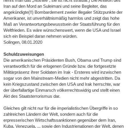
nennt man das „Nothilfe“, sie ist nicht strafbar.) Die Antwort des
Iran auf den Mord an Suleimani und seine Begleiter, das
angekündigte(!!) Bombardement zweier illegaler Stützpunkte der
Amerikaner, ist unverhältnismäßig harmlos und zeigt das hohe
Maß an Verantwortungsbewusstsein der Staatsführung für den
Weltfrieden. Es wäre wünschenswert, wenn die USA und Israel
sich ein Beispiel daran nehmen würden.
Solingen, 08.01.2020
Schuldzuweisungen
Die amerikanischen Präsidenten Bush, Obama und Trump sind
verantwortlich für die erlogenen Gründe bzw. die fortgesetzte
Militärpräsenz ihrer Soldaten im Irak - Ersteres wird inzwischen
sogar von den Mainstream-Medien nicht mehr abgestritten. Da
kein Kriegszustand zwischen den USA und Irak herrschte, war
der überfallartige Einmarsch völkerrechtswidrig und stellt einen
Akt des Staatsterrorismus dar.
Gleiches gilt nicht nur für die imperialistischen Übergriffe in so
zahlreichen Ländern der Welt, sondern auch für die
erpresserischen Wirtschaftssanktionen gegenüber dem Iran,
Kuba, Venezuela, ... sowie den Industrienationen der Welt, denen