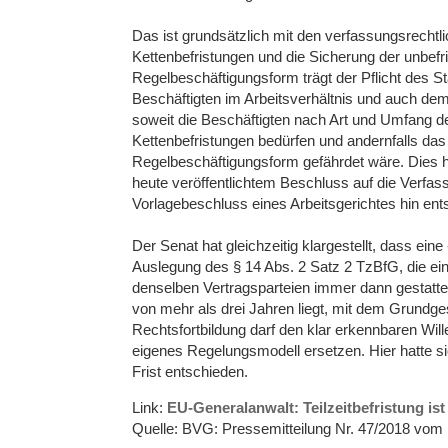
Das ist grundsätzlich mit den verfassungsrecht
Kettenbefristungen und die Sicherung der unbefr
Regelbeschäftigungsform trägt der Pflicht des S
Beschäftigten im Arbeitsverhältnis und auch dem 
soweit die Beschäftigten nach Art und Umfang d
Kettenbefristungen bedürfen und andernfalls das 
Regelbeschäftigungsform gefährdet wäre. Dies 
heute veröffentlichtem Beschluss auf die Verf
Vorlagebeschluss eines Arbeitsgerichtes hin ent
Der Senat hat gleichzeitig klargestellt, dass e
Auslegung des § 14 Abs. 2 Satz 2 TzBfG, die ei
denselben Vertragsparteien immer dann gestatte
von mehr als drei Jahren liegt, mit dem Grundges
Rechtsfortbildung darf den klar erkennbaren Wi
eigenes Regelungsmodell ersetzen. Hier hatte s
Frist entschieden.
Link:
EU-Generalanwalt: Teilzeitbefristung is
Quelle: BVG: Pressemitteilung Nr. 47/2018 vom 