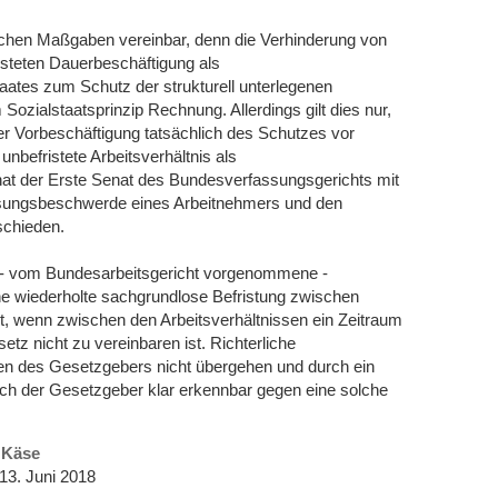
lichen Maßgaben vereinbar, denn die Verhinderung von
isteten Dauerbeschäftigung als
taates zum Schutz der strukturell unterlegenen
Sozialstaatsprinzip Rechnung. Allerdings gilt dies nur,
er Vorbeschäftigung tatsächlich des Schutzes vor
unbefristete Arbeitsverhältnis als
hat der Erste Senat des Bundesverfassungsgerichts mit
assungsbeschwerde eines Arbeitnehmers und den
schieden.
ine - vom Bundesarbeitsgericht vorgenommene -
ne wiederholte sachgrundlose Befristung zwischen
t, wenn zwischen den Arbeitsverhältnissen ein Zeitraum
etz nicht zu vereinbaren ist. Richterliche
llen des Gesetzgebers nicht übergehen und durch ein
ich der Gesetzgeber klar erkennbar gegen eine solche
t Käse
13. Juni 2018