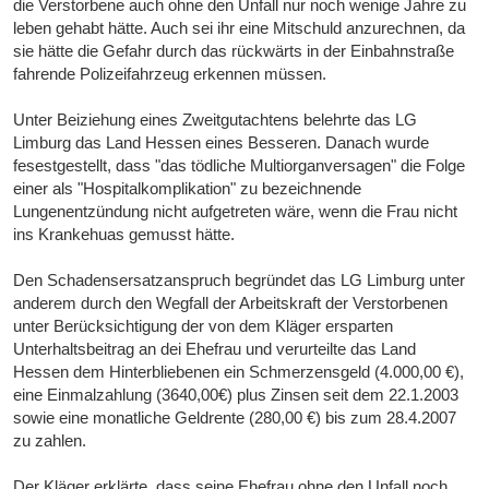
die Verstorbene auch ohne den Unfall nur noch wenige Jahre zu
leben gehabt hätte. Auch sei ihr eine Mitschuld anzurechnen, da
sie hätte die Gefahr durch das rückwärts in der Einbahnstraße
fahrende Polizeifahrzeug erkennen müssen.
Unter Beiziehung eines Zweitgutachtens belehrte das LG
Limburg das Land Hessen eines Besseren. Danach wurde
fesestgestellt, dass "das tödliche Multiorganversagen" die Folge
einer als "Hospitalkomplikation" zu bezeichnende
Lungenentzündung nicht aufgetreten wäre, wenn die Frau nicht
ins Krankehuas gemusst hätte.
Den Schadensersatzanspruch begründet das LG Limburg unter
anderem durch den Wegfall der Arbeitskraft der Verstorbenen
unter Berücksichtigung der von dem Kläger ersparten
Unterhaltsbeitrag an dei Ehefrau und verurteilte das Land
Hessen dem Hinterbliebenen ein Schmerzensgeld (4.000,00 €),
eine Einmalzahlung (3640,00€) plus Zinsen seit dem 22.1.2003
sowie eine monatliche Geldrente (280,00 €) bis zum 28.4.2007
zu zahlen.
Der Kläger erklärte, dass seine Ehefrau ohne den Unfall noch