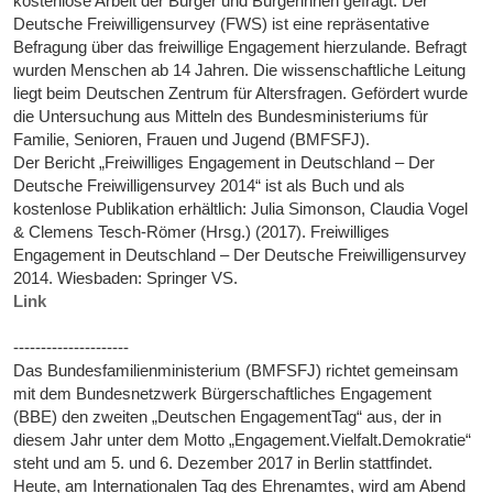
kostenlose Arbeit der Bürger und Bürgerinnen gefragt. Der
Deutsche Freiwilligensurvey (FWS) ist eine repräsentative
Befragung über das freiwillige Engagement hierzulande. Befragt
wurden Menschen ab 14 Jahren. Die wissenschaftliche Leitung
liegt beim Deutschen Zentrum für Altersfragen. Gefördert wurde
die Untersuchung aus Mitteln des Bundesministeriums für
Familie, Senioren, Frauen und Jugend (BMFSFJ).
Der Bericht „Freiwilliges Engagement in Deutschland – Der
Deutsche Freiwilligensurvey 2014“ ist als Buch und als
kostenlose Publikation erhältlich: Julia Simonson, Claudia Vogel
& Clemens Tesch-Römer (Hrsg.) (2017). Freiwilliges
Engagement in Deutschland – Der Deutsche Freiwilligensurvey
2014. Wiesbaden: Springer VS.
Link
---------------------
Das Bundesfamilienministerium (BMFSFJ) richtet gemeinsam
mit dem Bundesnetzwerk Bürgerschaftliches Engagement
(BBE) den zweiten „Deutschen EngagementTag“ aus, der in
diesem Jahr unter dem Motto „Engagement.Vielfalt.Demokratie“
steht und am 5. und 6. Dezember 2017 in Berlin stattfindet.
Heute, am Internationalen Tag des Ehrenamtes, wird am Abend