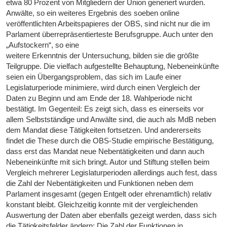
etwa 80 Prozent von Mitgliedern der Union generiert wurden.
Anwälte, so ein weiteres Ergebnis des soeben online
veröffentlichten Arbeitspapieres der OBS, sind nicht nur die im
Parlament überrepräsentierteste Berufsgruppe. Auch unter den
„Aufstockern“, so eine
weitere Erkenntnis der Untersuchung, bilden sie die größte
Teilgruppe. Die vielfach aufgestellte Behauptung, Nebeneinkünfte
seien ein Übergangsproblem, das sich im Laufe einer
Legislaturperiode minimiere, wird durch einen Vergleich der
Daten zu Beginn und am Ende der 18. Wahlperiode nicht
bestätigt. Im Gegenteil: Es zeigt sich, dass es einerseits vor
allem Selbstständige und Anwälte sind, die auch als MdB neben
dem Mandat diese Tätigkeiten fortsetzen. Und andererseits
findet die These durch die OBS-Studie empirische Bestätigung,
dass erst das Mandat neue Nebentätigkeiten und dann auch
Nebeneinkünfte mit sich bringt. Autor und Stiftung stellen beim
Vergleich mehrerer Legislaturperioden allerdings auch fest, dass
die Zahl der Nebentätigkeiten und Funktionen neben dem
Parlament insgesamt (gegen Entgelt oder ehrenamtlich) relativ
konstant bleibt. Gleichzeitig konnte mit der vergleichenden
Auswertung der Daten aber ebenfalls gezeigt werden, dass sich
die Tätigkeitsfelder ändern: Die Zahl der Funktionen in