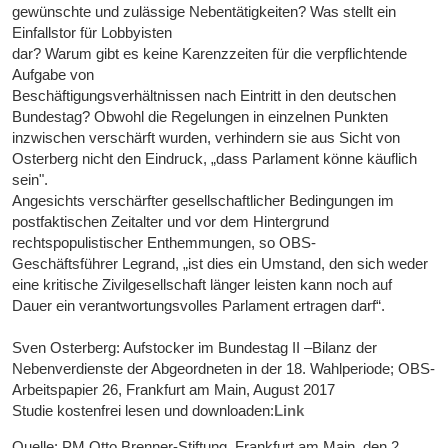
gewünschte und zulässige Nebentätigkeiten? Was stellt ein
Einfallstor für Lobbyisten
dar? Warum gibt es keine Karenzzeiten für die verpflichtende
Aufgabe von
Beschäftigungsverhältnissen nach Eintritt in den deutschen
Bundestag? Obwohl die Regelungen in einzelnen Punkten
inzwischen verschärft wurden, verhindern sie aus Sicht von
Osterberg nicht den Eindruck, „dass Parlament könne käuflich
sein".
Angesichts verschärfter gesellschaftlicher Bedingungen im
postfaktischen Zeitalter und vor dem Hintergrund
rechtspopulistischer Enthemmungen, so OBS-
Geschäftsführer Legrand, „ist dies ein Umstand, den sich weder
eine kritische Zivilgesellschaft länger leisten kann noch auf
Dauer ein verantwortungsvolles Parlament ertragen darf“.
Sven Osterberg: Aufstocker im Bundestag II –Bilanz der
Nebenverdienste der Abgeordneten in der 18. Wahlperiode; OBS-
Arbeitspapier 26, Frankfurt am Main, August 2017
Studie kostenfrei lesen und downloaden:
Link
Quelle: PM Otto Brenner-Stiftung, Frankfurt am Main, den 2.