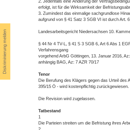
2. Jedenfalls eine Änderung der Vertragsbeding
erfolgt, ist für die Wirksamkeit der Befristungsa
3. Zumindest das einmalige sachgrundlose Hin
aufgrund von § 41 Satz 3 SGB VI ist durch Art. 6
Landesarbeitsgericht Niedersachsen 10. Kammer
Diskriminierung melden
§ 44 Nr 4 TV-L, § 41 S 3 SGB 6, Art 6 Abs 1 EG
Verfahrensgang
vorgehend ArbG Göttingen, 13. Januar 2016, Az: 
anhängig BAG, Az: 7 AZR 70/17
Tenor
Die Berufung des Klägers gegen das Urteil des 
395/15 Ö - wird kostenpflichtig zurückgewiesen.
Die Revision wird zugelassen.
Tatbestand
1
Die Parteien streiten um die Befristung ihres Arb
2