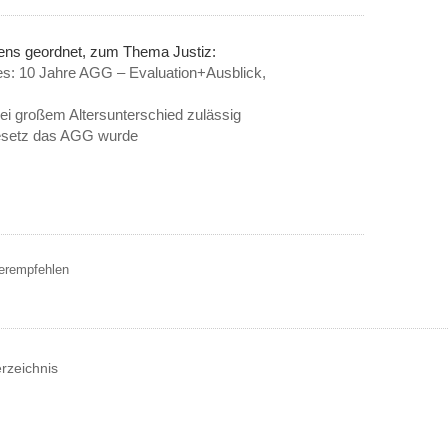
nens geordnet, zum Thema Justiz:
des: 10 Jahre AGG – Evaluation+Ausblick,
i großem Alters­un­ter­schied zulässig
gesetz das AGG wurde
terempfehlen
erzeichnis