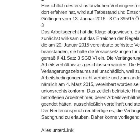
Hinsichtlich des erstinstanzlichen Vorbringens 
dort erfahren hat, wird auf Tatbestand und Entsc
Göttingen vom 13. Januar 2016 - 3 Ca 395/15 Ö 
3
Das Arbeitsgericht hat die Klage abgewiesen. Es 
zunächst wirksam auf das Erreichen der Regelal
die am 20. Januar 2015 vereinbarte befristete Ver
beanstanden; sie halte die Voraussetzungen fü
gemäß § 41 Satz 3 SGB VI ein. Die Verlängerun
Arbeitsverhältnisses geschlossen worden. Die E
Verlängerungszeitraums sei unschädlich, weil 
Arbeitsbedingungen nicht verbiete und zum ande
nämlich am 4. März 2015, vereinbart worden sei.
unionsrechtskonform. Das zeitlich befristete Hi
betroffenen Arbeitnehmer, deren Arbeitsverhältni
geendet hätten, ausschließlich vorteilhaft und s
Der Rentenanspruch rechtfertige es, die Verläng
Sachgrund zu erlauben. Daher könne vorliegend d
Alles unter:
Link