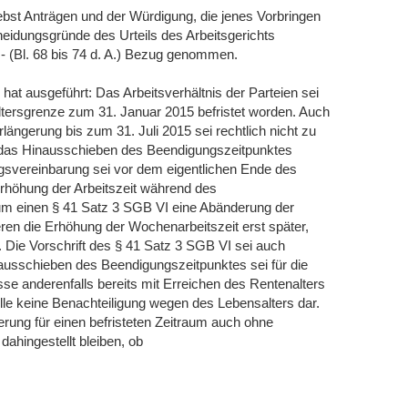
nebst Anträgen und der Würdigung, die jenes Vorbringen
heidungsgründe des Urteils des Arbeitsgerichts
- (Bl. 68 bis 74 d. A.) Bezug genommen.
hat ausgeführt: Das Arbeitsverhältnis der Parteien sei
tersgrenze zum 31. Januar 2015 befristet worden. Auch
längerung bis zum 31. Juli 2015 sei rechtlich nicht zu
r das Hinausschieben des Beendigungszeitpunktes
gsvereinbarung sei vor dem eigentlichen Ende des
rhöhung der Arbeitszeit während des
zum einen § 41 Satz 3 SGB VI eine Abänderung der
ren die Erhöhung der Wochenarbeitszeit erst später,
 Die Vorschrift des § 41 Satz 3 SGB VI sei auch
nausschieben des Beendigungszeitpunktes sei für die
sse anderenfalls bereits mit Erreichen des Rentenalters
telle keine Benachteiligung wegen des Lebensalters dar.
erung für einen befristeten Zeitraum auch ohne
ahingestellt bleiben, ob