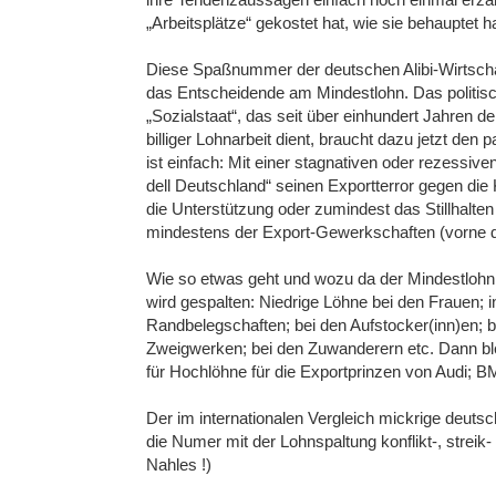
„Arbeitsplätze“ gekostet hat, wie sie behauptet 
Diese Spaßnummer der deutschen Alibi-Wirtschaf
das Entscheidende am Mindestlohn. Das politisch
„Sozialstaat“, das seit über einhundert Jahren de
billiger Lohnarbeit dient, braucht dazu jetzt de
ist einfach: Mit einer stagnativen oder rezessi
dell Deutschland“ seinen Exportterror gegen die 
die Unterstützung oder zumindest das Stillhalte
mindestens der Export-Gewerkschaften (vorne dr
Wie so etwas geht und wozu da der Mindestloh
wird gespalten: Niedrige Löhne bei den Frauen; in
Randbelegschaften; bei den Aufstocker(inn)en; b
Zweigwerken; bei den Zuwanderern etc. Dann bl
für Hochlöhne für die Exportprinzen von Audi; 
Der im internationalen Vergleich mickrige deutsc
die Numer mit der Lohnspaltung konflikt-, streik
Nahles !)