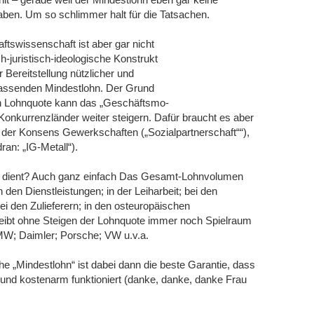
haben. Um so schlimmer halt für die Tatsachen.
tswissenschaft ist aber gar nicht
-juristisch-ideologische Konstrukt
r Bereitstellung nützlicher und
n passenden Mindestlohn. Der Grund
ven Lohnquote kann das „Geschäftsmo-
Konkurrenzländer weiter steigern. Dafür braucht es aber
n der Konsens Gewerkschaften („Sozialpartnerschaft““),
an: „IG-Metall“).
n dient? Auch ganz einfach Das Gesamt-Lohnvolumen
 den Dienstleistungen; in der Leiharbeit; bei den
ei den Zulieferern; in den osteuropäischen
eibt ohne Steigen der Lohnquote immer noch Spielraum
BMW; Daimler; Porsche; VW u.v.a.
he „Mindestlohn“ ist dabei dann die beste Garantie, dass
- und kostenarm funktioniert (danke, danke, danke Frau