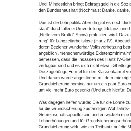
Und: Mindestlohn bringt Beitragsgeld in die Sozi
den Bundeshaushalt (Nochmals: Danke, danke, 
Das ist die Lohnpolitik. Aber da gibt es noch die
staat“ durch allerlei Umverteilungsfirlefanz inner
„Netto vom Brutto“-Show) praktiziert wird. Dazu
rung“ für Langzeitarbeitslose (Hartz IV). Abges
deren Bezieher wunderbar Volksverhetzung betrei
angeblich „menschenwürdige Existenzminimum“
bemessen, dass die Insassen des Hartz IV-Ghetto
verfügbar sind und es sich nicht etwa i Ghetto 
Die zugehörige Formel für den Klassenkampf vo
Und darum wurde abgestimmt mit dem mickrige
Grundsicherung nominal nur um ein paar Euro er
um viel mehr Euro gesenkt (Und auch hierfür: D
Was dagegen helfen würde: Die für die Löhne z
für die Grundsicherung zuständigen Wohlfahrts- 
Gemeinschaftsappelle sein und entwickeln eine Kn
Lohnerhöhungen und für Grundsicherungserhöhun
Grundsicherung wirkt wie ein Treibsatz auf die M