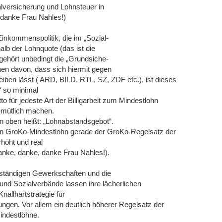
alversicherung und Lohnsteuer in
danke Frau Nahles!)
 Einkommenspolitik, die im „Sozial-
halb der Lohnquote (das ist die
 gehört unbedingt die „Grundsiche-
ehen davon, dass sich hiermit gegen
ben lässt ( ARD, BILD, RTL, SZ, ZDF etc.), ist dieses
 so minimal
 für jedeste Art der Billigarbeit zum Mindestlohn
gemütlich machen.
n oben heißt: „Lohnabstandsgebot“.
n GroKo-Mindestlohn gerade der GroKo-Regelsatz der
höht und real
anke, danke, danke Frau Nahles!).
uständigen Gewerkschaften und die
und Sozialverbände lassen ihre lächerlichen
allhartstrategie für
gen. Vor allem ein deutlich höherer Regelsatz der
indestlöhne.