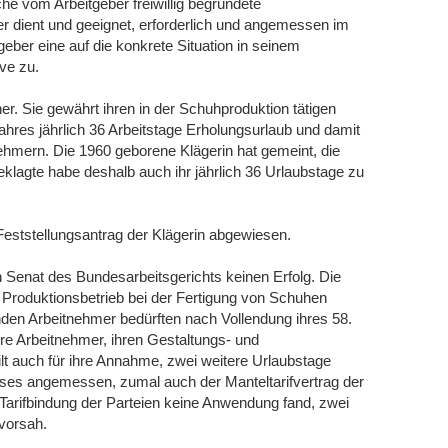
he vom Arbeitgeber freiwillig begründete
r dient und geeignet, erforderlich und angemessen im
eber eine auf die konkrete Situation in seinem
ve zu.
her. Sie gewährt ihren in der Schuhproduktion tätigen
hres jährlich 36 Arbeitstage Erholungsurlaub und damit
ehmern. Die 1960 geborene Klägerin hat gemeint, die
eklagte habe deshalb auch ihr jährlich 36 Urlaubstage zu
Feststellungsantrag der Klägerin abgewiesen.
 Senat des Bundesarbeitsgerichts keinen Erfolg. Die
m Produktionsbetrieb bei der Fertigung von Schuhen
nden Arbeitnehmer bedürften nach Vollendung ihres 58.
re Arbeitnehmer, ihren Gestaltungs- und
lt auch für ihre Annahme, zwei weitere Urlaubstage
ses angemessen, zumal auch der Manteltarifvertrag der
Tarifbindung der Parteien keine Anwendung fand, zwei
vorsah.