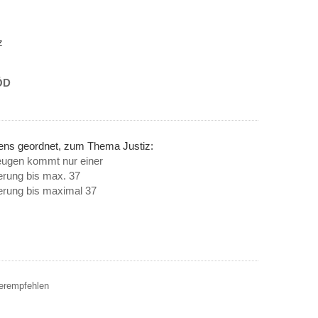
z
ÖD
nens geordnet, zum Thema Justiz:
eugen kommt nur einer
rung bis max. 37
erung bis maximal 37
terempfehlen