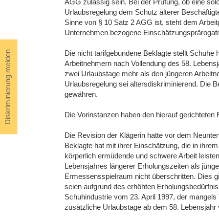
AGG zulässig sein. Bei der Prüfung, ob eine solc
Urlaubsregelung dem Schutz älterer Beschäftigte
Sinne von § 10 Satz 2 AGG ist, steht dem Arbeitg
Unternehmen bezogene Einschätzungsprärogati
Die nicht tarifgebundene Beklagte stellt Schuhe 
Diskriminierung melden
Arbeitnehmern nach Vollendung des 58. Lebensja
zwei Urlaubstage mehr als den jüngeren Arbeitn
Urlaubsregelung sei altersdiskriminierend. Die B
gewähren.
Die Vorinstanzen haben den hierauf gerichteten 
Die Revision der Klägerin hatte vor dem Neunten
Beklagte hat mit ihrer Einschätzung, die in ihre
körperlich ermüdende und schwere Arbeit leiste
Lebensjahres längerer Erholungszeiten als jünge
Ermessensspielraum nicht überschritten. Dies gi
seien aufgrund des erhöhten Erholungsbedürfnis
Schuhindustrie vom 23. April 1997, der mangels 
zusätzliche Urlaubstage ab dem 58. Lebensjahr 