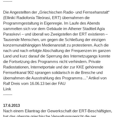
-------
Die Angestellten der „Griechischen Radio- und Fernsehanstalt“
(Ellinikí Radiofonía Tileórasi, ERT) übernahmen die
Programmgestaltung in Eigenregie. Im Laufe des Abends
sammelten sich vor dem Gebäude im Athener Stadtteil Agía
Paraskeví – und überall wo Zweigstellen der ERT existieren –
Tausende Menschen, um gegen die Schließung der einzigen
konzernunabhängigen Medienanstalt zu protestieren. Auch die
nach und nach erfolgte Abschaltung der Frequenzen im ganzen
Land und kurz darauf die Sperrung des Internetzugangs konnte
die Fortsetzung des Programms nicht verhindern. Private
Radiostationen, Internetportale und der zur KKE gehörende
Fernsehkanal 902 sprangen solidarisch in die Bresche und
übernahmen die Ausstrahlung des Programms…" Artikel von
Ralf Dreis vom 16.06.13 bei der FAU
Link
-------
17.6.2013
Nach einem Eilantrag der Gewerkschaft der ERT-Beschäftigten,
hat das oberste griechische Verwaltungsgericht die per