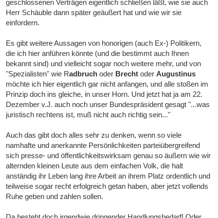
geschlossenen Verträgen eigentlich schließen läßt, wie sie auch
Herr Schäuble dann später geäußert hat und wie wir sie
einfordern.
Es gibt weitere Aussagen von honorigen (auch Ex-) Politikern,
die ich hier anführen könnte (und die bestimmt auch Ihnen
bekannt sind) und vielleicht sogar noch weitere mehr, und von
"Spezialisten" wie R
adbruch
oder
Brecht
oder
Augustinus
möchte ich hier eigentlich gar nicht anfangen, und alle stoßen im
Prinzip doch ins gleiche, in unser Horn. Und jetzt hat ja am 22.
Dezember v.J. auch noch unser Bundespräsident gesagt "...was
juristisch rechtens ist, muß nicht auch richtig sein..."
Auch das gibt doch alles sehr zu denken, wenn so viele
namhafte und anerkannte Persönlichkeiten parteiübergreifend
sich presse- und öffentlichkeitswirksam genau so äußern wie wir
alternden kleinen Leute aus dem einfachen Volk, die halt
anständig ihr Leben lang ihre Arbeit an ihrem Platz ordentlich und
teilweise sogar recht erfolgreich getan haben, aber jetzt vollends
Ruhe geben und zahlen sollen.
Da besteht doch irgendwie dringender Handlungsbedarf! Oder,