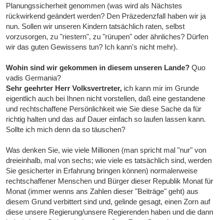
Planungssicherheit genommen (was wird als Nächstes
rückwirkend geändert werden? Den Präzedenzfall haben wir ja
nun. Sollen wir unseren Kindern tatsächlich raten, selbst
vorzusorgen, zu "riestern", zu "rürupen" oder ähnliches? Dürfen
wir das guten Gewissens tun? Ich kann's nicht mehr).
Wohin sind wir gekommen in diesem unseren Lande?
Quo
vadis Germania?
Sehr geehrter Herr Volksvertreter,
ich kann mir im Grunde
eigentlich auch bei Ihnen nicht vorstellen, daß eine gestandene
und rechtschaffene Persönlichkeit wie Sie diese Sache da für
richtig halten und das auf Dauer einfach so laufen lassen kann.
Sollte ich mich denn da so täuschen?
Was denken Sie, wie viele Millionen (man spricht mal "nur" von
dreieinhalb, mal von sechs; wie viele es tatsächlich sind, werden
Sie gesicherter in Erfahrung bringen können) normalerweise
rechtschaffener Menschen und Bürger dieser Republik Monat für
Monat (immer wenns ans Zahlen dieser "Beiträge" geht) aus
diesem Grund verbittert sind und, gelinde gesagt, einen Zorn auf
diese unsere Regierung/unsere Regierenden haben und die dann