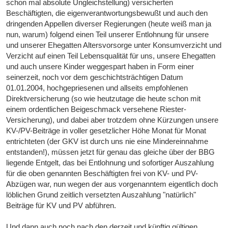
schon mal absolute Ungleichstellung) versicherten
Beschäftigten, die eigenverantwortungsbewußt und auch den
dringenden Appellen diverser Regierungen (heute weiß man ja
nun, warum) folgend einen Teil unserer Entlohnung für unsere
und unserer Ehegatten Altersvorsorge unter Konsumverzicht und
Verzicht auf einen Teil Lebensqualität für uns, unsere Ehegatten
und auch unsere Kinder weggespart haben in Form einer
seinerzeit, noch vor dem geschichtsträchtigen Datum
01.01.2004, hochgepriesenen und allseits empfohlenen
Direktversicherung (so wie heutzutage die heute schon mit
einem ordentlichen Beigeschmack versehene Riester-
Versicherung), und dabei aber trotzdem ohne Kürzungen unsere
KV-/PV-Beiträge in voller gesetzlicher Höhe Monat für Monat
entrichteten (der GKV ist durch uns nie eine Mindereinnahme
entstanden!), müssen jetzt für genau das gleiche über der BBG
liegende Entgelt, das bei Entlohnung und sofortiger Auszahlung
für die oben genannten Beschäftigten frei von KV- und PV-
Abzügen war, nun wegen der aus vorgenanntem eigentlich doch
löblichen Grund zeitlich versetzten Auszahlung "natürlich"
Beiträge für KV und PV abführen.
Und dann auch noch nach den derzeit und künftig gültigen