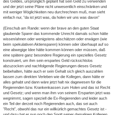
des Geldes, ursprünglich geplant hat sein Geld zu verwenden
und der jetzt seine Pläne nicht unwesentlich einschränken und
mit weniger Möglichkeiten neu durchrechnen muß, man sieht
einfach nur, "da ist jetzt was, da holen wir uns was davon"
(Einschub am Rande: wenn der brave an den guten Staat
glaubende Sparer das kommende Unrecht damals schon hätte
wissen/ahnen oder wenigstens abschätzen oder erwägen (wie
beim spekulativen Aktiensparen) können oder überhaupt auf so
eine abwegige Idee hätte kommen können oder müssen, daß
eine spätere ganz besondere Regierung ein spezielles Gesetz
konstruiert, um ihm sein erspartes Geld rücksichtslos
abzuzocken und nachfolgende Regierungen dieses Gesetz
beibehalten, hätte auch er sein Gehalt sich gleich auszahlen
lassen zum direkten Verleben wie die Kollegen, dann hätte er
alles gehabt und dann wäre jetzt halt nix dagewesen für die
Regierenden bzw. Krankenkassen zum Holen und das ist Recht
und Gesetz; und wenn man ihm von seinem Ersparten jetzt was
wegnimmt, sagen speziell die Ex-Regierenden und leider auch
ein Teil der derzeit noch Regierenden auch, das sei auch
"Recht", obwohl das nur ein willkürlich gemachtes Gesetz ist -
und dazu hat er nun noch den Spott seiner damaligen Kollegen