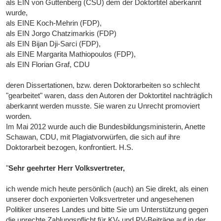
als EIN von Guttenberg (CSU) dem der Doktortitel aberkannt
wurde,
als EINE Koch-Mehrin (FDP),
als EIN Jorgo Chatzimarkis (FDP)
als EIN Bijan Dji-Sarci (FDP),
als EINE Margarita Mathiopoulos (FDP),
als EIN Florian Graf, CDU
deren Dissertationen, bzw. deren Doktorarbeiten so schlecht
"gearbeitet" waren, dass den Autoren der Doktortitel nachträglich
aberkannt werden musste. Sie waren zu Unrecht promoviert
worden.
Im Mai 2012 wurde auch die Bundesbildungsministerin, Anette
Schawan, CDU, mit Plagiatvorwürfen, die sich auf ihre
Doktorarbeit bezogen, konfrontiert. H.S.
"
Sehr geehrter Herr Volksvertreter,
ich wende mich heute persönlich (auch) an Sie direkt, als einen
unserer doch exponierten Volksvertreter und angesehenen
Politiker unseres Landes und bitte Sie um Unterstützung gegen
die unrechte Zahlungspflicht für KV- und PV-Beiträge auf in der