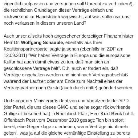
eigentlich aufpassen und versuchen soll Unrecht zu verhindern!),
die rechtlichen Grundlagen dieser Verträge einfach und
rückwirkend im Handstreich wegwischt, auf was sollen wir uns
noch verlassen in diesem unseren Land?
Auch unser allseits hoch angesehener derzeitiger Finanzminister
Herr Dr.
Wolfgang Schäuble
, ebenfalls aus Ihrer
Koalitionspartnerpartei sagte ja schon (ebenfalls im ZDF am
12.09.2011) "Wir haben Verträge in Europa und die europäische
Kultur hat auch damit etwas zu tun, daß man sich an
geschlossene Verträge hält". D.h. auch er fordert ein, daß
Verträge eingehalten werden und nicht nach Vertragsabschluß
während der Laufzeit oder am Ende zum Nachteil eines der
Vertragspartner nach Gusto (auch durch dritte) geändert werden.
Und sogar der Ministerpräsident von und Vorsitzende der SPD
(der Partei, die uns dieses GMG und seine sogar rückwirkende
Gültigkeit beschert hat) in Rheinland-Pfalz, Herr
Kurt Beck
hat lt.
Offenbach Post vom Dezember 2010 gesagt: "Ich bin sofort
bereit, eine Gegenklage zu erheben, wenn Verträge nicht mehr
gelten", was ja auf die gleiche vernünftige Einstellung zu bereits