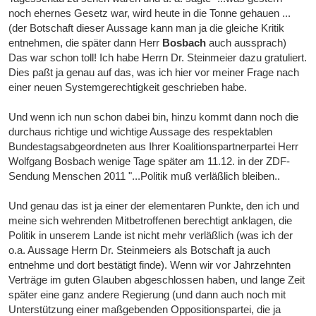
noch ehernes Gesetz war, wird heute in die Tonne gehauen ...
(der Botschaft dieser Aussage kann man ja die gleiche Kritik
entnehmen, die später dann Herr
Bosbach
auch aussprach)
Das war schon toll! Ich habe Herrn Dr. Steinmeier dazu gratuliert.
Dies paßt ja genau auf das, was ich hier vor meiner Frage nach
einer neuen Systemgerechtigkeit geschrieben habe.
Und wenn ich nun schon dabei bin, hinzu kommt dann noch die
durchaus richtige und wichtige Aussage des respektablen
Bundestagsabgeordneten aus Ihrer Koalitionspartnerpartei Herr
Wolfgang Bosbach wenige Tage später am 11.12. in der ZDF-
Sendung Menschen 2011 "...Politik muß verläßlich bleiben..
Und genau das ist ja einer der elementaren Punkte, den ich und
meine sich wehrenden Mitbetroffenen berechtigt anklagen, die
Politik in unserem Lande ist nicht mehr verläßlich (was ich der
o.a. Aussage Herrn Dr. Steinmeiers als Botschaft ja auch
entnehme und dort bestätigt finde). Wenn wir vor Jahrzehnten
Verträge im guten Glauben abgeschlossen haben, und lange Zeit
später eine ganz andere Regierung (und dann auch noch mit
Unterstützung einer maßgebenden Oppositionspartei, die ja