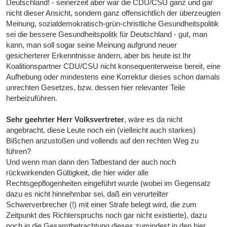
Deutschland! - seinerzeit aber war die CDU/CSU ganz und gar
nicht dieser Ansicht, sondern ganz offensichtlich der überzeugten
Meinung, sozialdemokratisch-grün-christliche Gesundheitspolitik
sei die bessere Gesundheitspolitk für Deutschland - gut, man
kann, man soll sogar seine Meinung aufgrund neuer
gesicherterer Erkenntnisse ändern, aber bis heute ist Ihr
Koalitionspartner CDU/CSU nicht konsequenterweise bereit, eine
Aufhebung oder mindestens eine Korrektur dieses schon damals
unrechten Gesetzes, bzw. dessen hier relevanter Teile
herbeizuführen.
Sehr geehrter Herr Volksvertreter
, wäre es da nicht
angebracht, diese Leute noch ein (vielleicht auch starkes)
Bißchen anzustoßen und vollends auf den rechten Weg zu
führen?
Und wenn man dann den Tatbestand der auch noch
rückwirkenden Gültigkeit, die hier wider alle
Rechtsgepflogenheiten eingeführt wurde (wobei im Gegensatz
dazu es nicht hinnehmbar sei, daß ein verurteilter
Schwerverbrecher (!) mit einer Strafe belegt wird, die zum
Zeitpunkt des Richterspruchs noch gar nicht existierte), dazu
noch in die Gesamtbetrachtung dieses zumindest in den hier