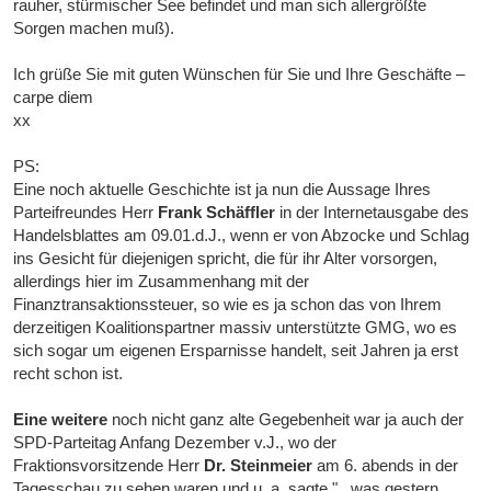
rauher, stürmischer See befindet und man sich allergrößte
Sorgen machen muß).
Ich grüße Sie mit guten Wünschen für Sie und Ihre Geschäfte –
carpe diem
xx
PS:
Eine noch aktuelle Geschichte ist ja nun die Aussage Ihres
Parteifreundes Herr
Frank Schäffler
in der Internetausgabe des
Handelsblattes am 09.01.d.J., wenn er von Abzocke und Schlag
ins Gesicht für diejenigen spricht, die für ihr Alter vorsorgen,
allerdings hier im Zusammenhang mit der
Finanztransaktionssteuer, so wie es ja schon das von Ihrem
derzeitigen Koalitionspartner massiv unterstützte GMG, wo es
sich sogar um eigenen Ersparnisse handelt, seit Jahren ja erst
recht schon ist.
Eine weitere
noch nicht ganz alte Gegebenheit war ja auch der
SPD-Parteitag Anfang Dezember v.J., wo der
Fraktionsvorsitzende Herr
Dr. Steinmeier
am 6. abends in der
Tagesschau zu sehen waren und u. a. sagte "...was gestern