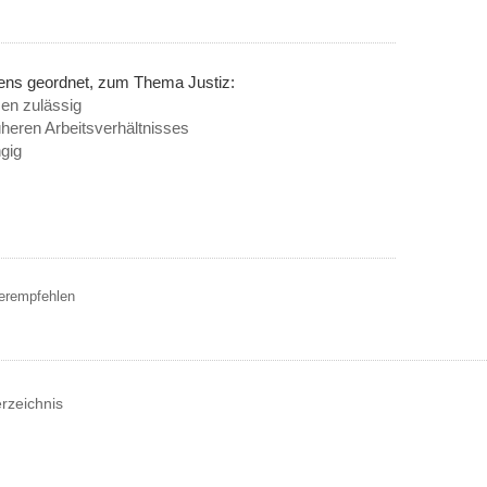
nens geordnet, zum Thema Justiz:
en zulässig
üheren Arbeitsverhältnisses
gig
terempfehlen
erzeichnis