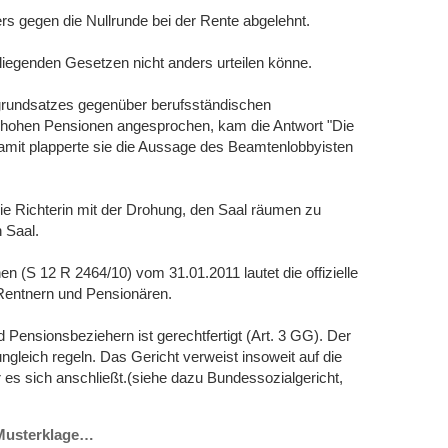
rs gegen die Nullrunde bei der Rente abgelehnt.
rliegenden Gesetzen nicht anders urteilen könne.
sgrundsatzes gegenüber berufsständischen
ie hohen Pensionen angesprochen, kam die Antwort "Die
amit plapperte sie die Aussage des Beamtenlobbyisten
ie Richterin mit der Drohung, den Saal räumen zu
 Saal.
 (S 12 R 2464/10) vom 31.01.2011 lautet die offizielle
entnern und Pensionären.
Pensionsbeziehern ist gerechtfertigt (Art. 3 GG). Der
gleich regeln. Das Gericht verweist insoweit auf die
es sich anschließt.(siehe dazu Bundessozialgericht,
 Musterklage…