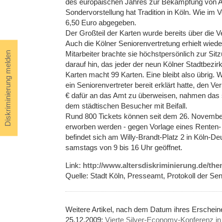
des europäischen Jahres zur Bekämpfung von A
Sondervorstellung hat Tradition in Köln. Wie im 
6,50 Euro abgegeben.
Der Großteil der Karten wurde bereits über die Ve
Auch die Kölner Seniorenvertretung erhielt wieder
Mitarbeiter brachte sie höchstpersönlich zur Si
Diskriminierung melden
darauf hin, das jeder der neun Kölner Stadtbezirk
Karten macht 99 Karten. Eine bleibt also übrig
ein Seniorenvertreter bereit erklärt hatte, den 
€ dafür an das Amt zu überweisen, nahmen das 
dem städtischen Besucher mit Beifall.
Rund 800 Tickets können seit dem 26. Novemb
erworben werden - gegen Vorlage eines Renten
befindet sich am Willy-Brandt-Platz 2 in Köln-De
samstags von 9 bis 16 Uhr geöffnet.
Link:
http://www.altersdiskriminierung.de/th
Quelle: Stadt Köln, Presseamt, Protokoll der Se
Weitere Artikel, nach dem Datum ihres Erschei
25.12.2009:
Vierte Silver-Economy-Konferenz i