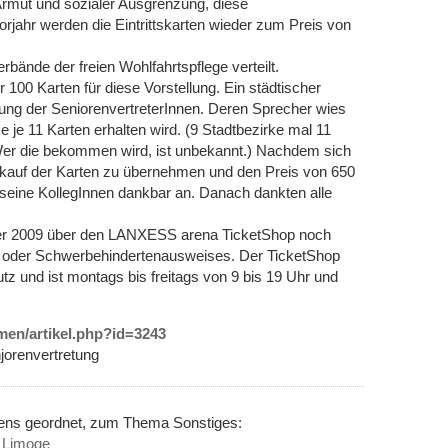
rmut und sozialer Ausgrenzung, diese
Vorjahr werden die Eintrittskarten wieder zum Preis von
rbände der freien Wohlfahrtspflege verteilt.
 100 Karten für diese Vorstellung. Ein städtischer
tzung der SeniorenvertreterInnen. Deren Sprecher wies
e je 11 Karten erhalten wird. (9 Stadtbezirke mal 11
. Wer die bekommen wird, ist unbekannt.) Nachdem sich
Verkauf der Karten zu übernehmen und den Preis von 650
seine KollegInnen dankbar an. Danach dankten alle
er 2009 über den LANXESS arena TicketShop noch
- oder Schwerbehindertenausweises. Der TicketShop
utz und ist montags bis freitags von 9 bis 19 Uhr und
emen/artikel.php?id=3243
njorenvertretung
nens geordnet, zum Thema Sonstiges:
n Limoge