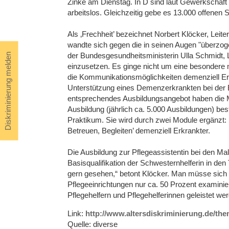
Zinke am Dienstag. In D sind laut Gewerkschaf
arbeitslos. Gleichzeitig gebe es 13.000 offenen S
Als ‚Frechheit’ bezeichnet Norbert Klöcker, Leit
wandte sich gegen die in seinen Augen "überzoge
der Bundesgesundheitsministerin Ulla Schmidt, 
Diskriminierung melden
einzusetzen. Es ginge nicht um eine besondere m
die Kommunikationsmöglichkeiten demenziell Erk
Unterstützung eines Demenzerkrankten bei der Be
entsprechendes Ausbildungsangebot haben die Mal
Ausbildung (jährlich ca. 5.000 Ausbildungen) b
Praktikum. Sie wird durch zwei Module ergänzt: 
Betreuen, Begleiten’ demenziell Erkrankter.
Die Ausbildung zur Pflegeassistentin bei den Malt
Basisqualifikation der Schwesternhelferin in d
gern gesehen,“ betont Klöcker. Man müsse sich d
Pflegeeinrichtungen nur ca. 50 Prozent examiniert
Pflegehelfern und Pflegehelferinnen geleistet wer
Link:
http://www.altersdiskriminierung.de/th
Quelle: diverse