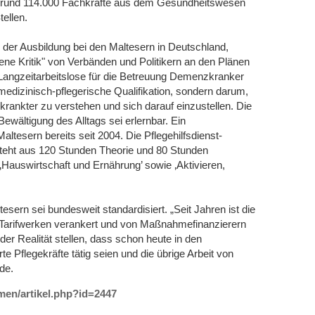
t rund 114.000 Fachkräfte aus dem Gesundheitswesen
tellen.
er der Ausbildung bei den Maltesern in Deutschland,
ne Kritik" von Verbänden und Politikern an den Plänen
Langzeitarbeitslose für die Betreuung Demenzkranker
edizinisch-pflegerische Qualifikation, sondern darum,
rankter zu verstehen und sich darauf einzustellen. Die
wältigung des Alltags sei erlernbar. Ein
tesern bereits seit 2004. Die Pflegehilfsdienst-
esteht aus 120 Stunden Theorie und 80 Stunden
‚Hauswirtschaft und Ernährung’ sowie ‚Aktivieren,
esern sei bundesweit standardisiert. „Seit Jahren ist die
en Tarifwerken verankert und von Maßnahmefinanzierern
er Realität stellen, dass schon heute in den
e Pflegekräfte tätig seien und die übrige Arbeit von
de.
emen/artikel.php?id=2447