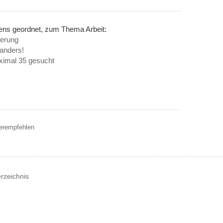
nens geordnet, zum Thema Arbeit:
ierung
 anders!
aximal 35 gesucht
terempfehlen
erzeichnis