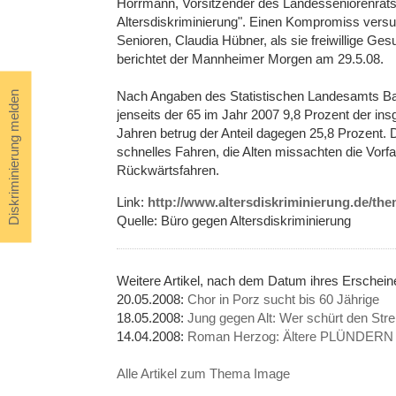
Hörrmann, Vorsitzender des Landesseniorenrats
Altersdiskriminierung". Einen Kompromiss versu
Senioren, Claudia Hübner, als sie freiwillige Ge
berichtet der Mannheimer Morgen am 29.5.08.
Nach Angaben des Statistischen Landesamts Ba
Diskriminierung melden
jenseits der 65 im Jahr 2007 9,8 Prozent der ins
Jahren betrug der Anteil dagegen 25,8 Prozent. 
schnelles Fahren, die Alten missachten die Vor
Rückwärtsfahren.
Link:
http://www.altersdiskriminierung.de/th
Quelle: Büro gegen Altersdiskriminierung
Weitere Artikel, nach dem Datum ihres Ersche
20.05.2008:
Chor in Porz sucht bis 60 Jährige
18.05.2008:
Jung gegen Alt: Wer schürt den Stre
14.04.2008:
Roman Herzog: Ältere PLÜNDERN 
Alle Artikel zum Thema Image