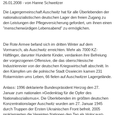
26.01.2008 - von Hanne Schweitzer
Die
Lagergemeinschaft Auschwitz
hat für alle Überlebenden der
nationalsozialistischen deutschen Lager den freien Zugang zu
den Leistungen der Pflegeversicherung gefordert, um ihnen einen
"menschenwürdigen Lebensabend" zu ermöglichen.
Die Rote Armee befand sich im dritten Winter auf dem
Vormarsch, als Auschwitz erreichten. Mehr als 7000 KZ-
Häftlinger, darunter Hunderte Kinder, verdanken ihre Befreiung
der vorgezogenen Offensive, die das oberschlesische
Industrierevier von der deutschen Kriegswirtschaft abschnitt. In
den Kämpfen um die polnische Stadt Oswiecim kamen 231
Rotarmisten ums Leben, 66 fielen auf Auschwitzer Lagergelände.
Anlass: 1996 deklarierte Bundespräsident Herzog den 27.
Januar zum nationalen »Gedenktag für die Opfer des
Nationalsozialismus«. Die Überlebenden im größten deutschen
Konzentrationslager Auschwitz wurden am 27. Januar 1945
durch Truppen der Ersten Ukrainischen Front befreit. 2005
proklamierten die Vereinten Nationen den Tag als Holocaust-