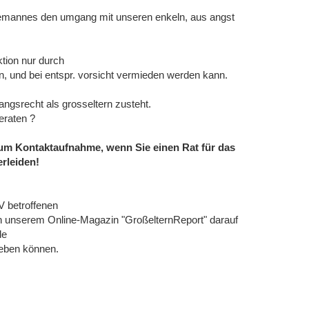
ehemannes den umgang mit unseren enkeln, aus angst
ktion nur durch
, und bei entspr. vorsicht vermieden werden kann.
gsrecht als grosseltern zusteht.
eraten ?
 um Kontaktaufnahme, wenn Sie einen Rat für das
rleiden!
IV betroffenen
in unserem Online-Magazin "GroßelternReport" darauf
de
 geben können.