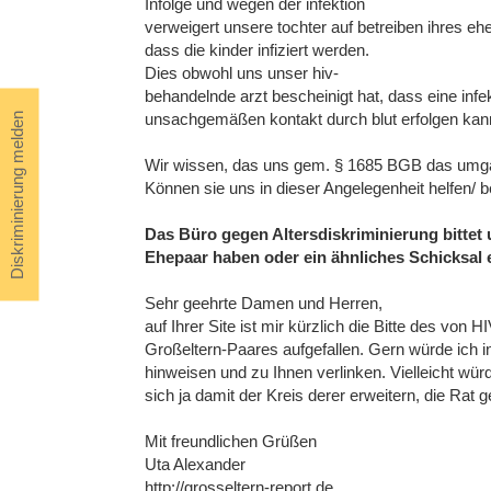
Infolge und wegen der infektion
verweigert unsere tochter auf betreiben ihres 
dass die kinder infiziert werden.
Dies obwohl uns unser hiv-
behandelnde arzt bescheinigt hat, dass eine infe
unsachgemäßen kontakt durch blut erfolgen kann
Diskriminierung melden
Wir wissen, das uns gem. § 1685 BGB das umgan
Können sie uns in dieser Angelegenheit helfen/ b
Das Büro gegen Altersdiskriminierung bittet
Ehepaar haben oder ein ähnliches Schicksal e
Sehr geehrte Damen und Herren,
auf Ihrer Site ist mir kürzlich die Bitte des von H
Großeltern-Paares aufgefallen. Gern würde ich 
hinweisen und zu Ihnen verlinken. Vielleicht wür
sich ja damit der Kreis derer erweitern, die Rat
Mit freundlichen Grüßen
Uta Alexander
http://grosseltern-report.de