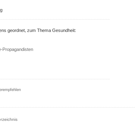
ng
nens geordnet, zum Thema Gesundheit:
e-Propagandisten
terempfehlen
erzeichnis