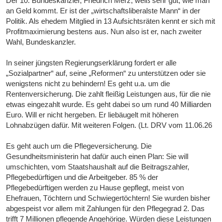
Der 10. Bundeskanzler, Friedrich Merz, weiß sehr gut, wie man
an Geld kommt. Er ist der „wirtschaftsliberalste Mann“ in der
Politik. Als ehedem Mitglied in 13 Aufsichtsräten kennt er sich mit
Profitmaximierung bestens aus. Nun also ist er, nach zweiter
Wahl, Bundeskanzler.
In seiner jüngsten Regierungserklärung fordert er alle
„Sozialpartner“ auf, seine „Reformen“ zu unterstützen oder sie
wenigstens nicht zu behindern! Es geht u.a. um die
Rentenversicherung. Die zahlt fleißig Leistungen aus, für die nie
etwas eingezahlt wurde. Es geht dabei so um rund 40 Milliarden
Euro. Will er nicht hergeben. Er liebäugelt mit höheren
Lohnabzügen dafür. Mit weiteren Folgen. (Lt. DRV vom 11.06.26
Es geht auch um die Pflegeversicherung. Die
Gesundheitsministerin hat dafür auch einen Plan: Sie will
umschichten, vom Staatshaushalt auf die Beitragszahler,
Pflegebedürftigen und die Arbeitgeber. 85 % der
Pflegebedürftigen werden zu Hause gepflegt, meist von
Ehefrauen, Töchtern und Schwiegertöchtern! Sie wurden bisher
abgespeist vor allem mit Zahlungen für den Pflegegrad 2. Das
trifft 7 Millionen pflegende Angehörige. Würden diese Leistungen