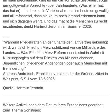
Im alten Mecklenburg ging es um die Vorrechte des Adels, sogar
um gottgewollte Vorrechte -über Jahrhunderte. (Was einer hat,
das hat er). Ich denke, die Vorteilsnahmen sind heute so gewaltig
und allumfassend, dass sie kaum noch jemand erkennen kann
und sich dagegen wehrt. Und das macht die Menschen zu recht
unzufrieden, denkt Hartmut Jeromin im Sommer 2026.
-----
"Während Pflegekräften an der Charité der Tarifvertrag gekündigt
wird, wirft sich Friedrich Merz schützend vor die Milliardäre des
Landes. ... Was Friedrich Merz Reform nennt, sind in Wahrheit
Kürzungsorgien auf dem Rücken von Alleinerziehenden,
Jugendlichen, pflegenden Angehörigen oder auch Menschen mit
Behinderung."
Andreas Andretsch, Franktionsvorsitzender der Grünen, zitiert in
Welt print, S.S.1 vom 18.6.2026
Quelle: Hartmut Jeromin
Weitere Artikel, nach dem Datum ihres Erscheinens geordnet,
zum Thema Sonstiges: